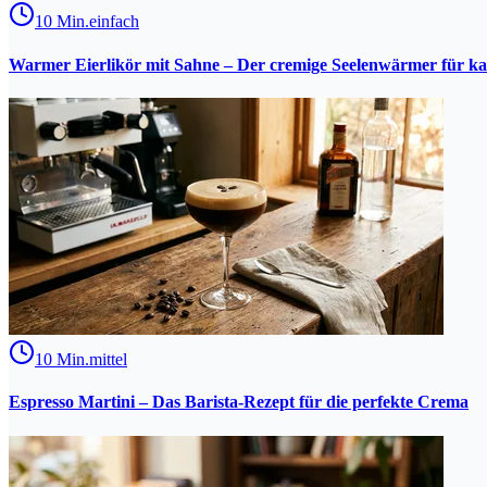
10
Min.
einfach
Warmer Eierlikör mit Sahne – Der cremige Seelenwärmer für ka
10
Min.
mittel
Espresso Martini – Das Barista-Rezept für die perfekte Crema