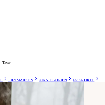
n Tasse
TE
1.021
MARKEN
49
KATEGORIEN
148
ARTIKEL