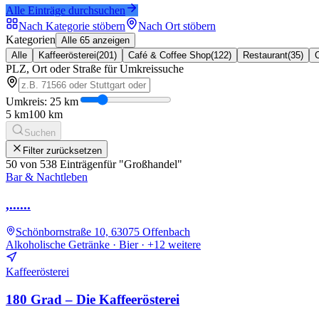
Alle Einträge durchsuchen
Nach Kategorie stöbern
Nach Ort stöbern
Kategorien
Alle 65 anzeigen
Alle
Kaffeerösterei
(
201
)
Café & Coffee Shop
(
122
)
Restaurant
(
35
)
PLZ, Ort oder Straße für Umkreissuche
Umkreis:
25
km
5 km
100 km
Suchen
Filter zurücksetzen
50
von
538
Einträgen
für
"
Großhandel
"
Bar & Nachtleben
,......
Schönbornstraße 10, 63075 Offenbach
Alkoholische Getränke · Bier
· +12 weitere
Kaffeerösterei
180 Grad – Die Kaffeerösterei