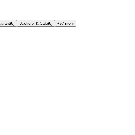
aurant
(
8
)
Bäckerei & Café
(
8
)
+
57
mehr