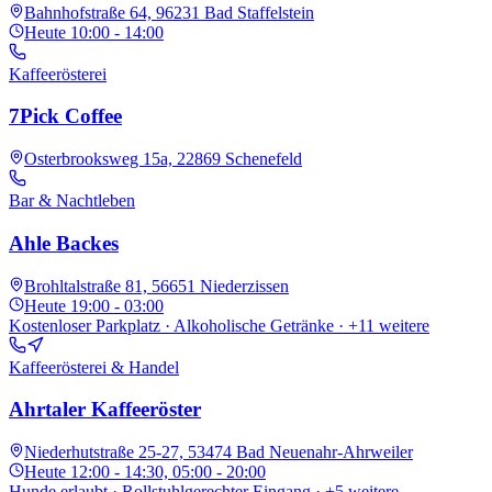
Bahnhofstraße 64, 96231 Bad Staffelstein
Heute
10:00 - 14:00
Kaffeerösterei
7Pick Coffee
Osterbrooksweg 15a, 22869 Schenefeld
Bar & Nachtleben
Ahle Backes
Brohltalstraße 81, 56651 Niederzissen
Heute
19:00 - 03:00
Kostenloser Parkplatz · Alkoholische Getränke
· +11 weitere
Kaffeerösterei & Handel
Ahrtaler Kaffeeröster
Niederhutstraße 25-27, 53474 Bad Neuenahr-Ahrweiler
Heute
12:00 - 14:30, 05:00 - 20:00
Hunde erlaubt · Rollstuhlgerechter Eingang
· +5 weitere