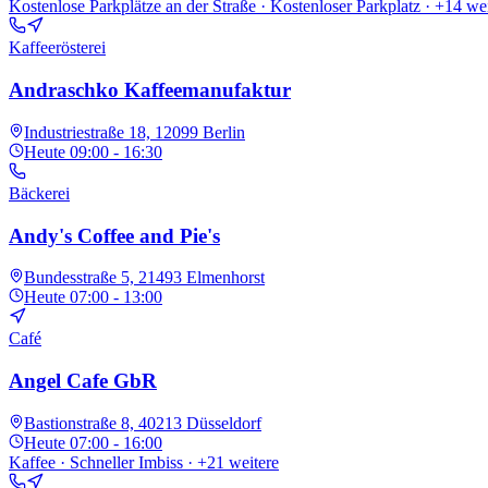
Kostenlose Parkplätze an der Straße · Kostenloser Parkplatz
· +14 wei
Kaffeerösterei
Andraschko Kaffeemanufaktur
Industriestraße 18, 12099 Berlin
Heute
09:00 - 16:30
Bäckerei
Andy's Coffee and Pie's
Bundesstraße 5, 21493 Elmenhorst
Heute
07:00 - 13:00
Café
Angel Cafe GbR
Bastionstraße 8, 40213 Düsseldorf
Heute
07:00 - 16:00
Kaffee · Schneller Imbiss
· +21 weitere