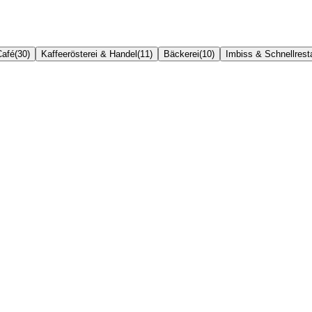
Café
(
30
)
Kaffeerösterei & Handel
(
11
)
Bäckerei
(
10
)
Imbiss & Schnellrest