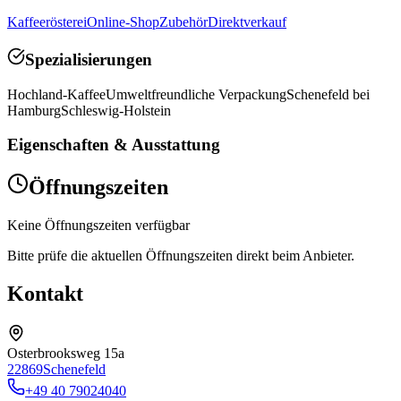
Kaffeerösterei
Online-Shop
Zubehör
Direktverkauf
Spezialisierungen
Hochland-Kaffee
Umweltfreundliche Verpackung
Schenefeld bei
Hamburg
Schleswig-Holstein
Eigenschaften & Ausstattung
Öffnungszeiten
Keine Öffnungszeiten verfügbar
Bitte prüfe die aktuellen Öffnungszeiten direkt
beim Anbieter
.
Kontakt
Osterbrooksweg 15a
22869
Schenefeld
+49 40 79024040