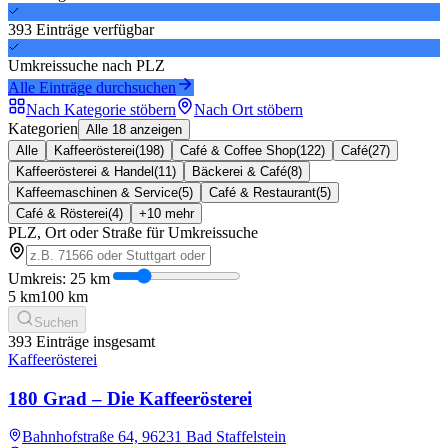
393
Einträge
verfügbar
Umkreissuche nach PLZ
Alle Einträge durchsuchen
Nach Kategorie stöbern
Nach Ort stöbern
Kategorien
Alle 18 anzeigen
Alle
Kaffeerösterei
(
198
)
Café & Coffee Shop
(
122
)
Café
(
27
)
Kaffeerösterei & Handel
(
11
)
Bäckerei & Café
(
8
)
Kaffeemaschinen & Service
(
5
)
Café & Restaurant
(
5
)
Café & Rösterei
(
4
)
+
10
mehr
PLZ, Ort oder Straße für Umkreissuche
Umkreis:
25
km
5 km
100 km
Suchen
393
Einträge insgesamt
Kaffeerösterei
180 Grad – Die Kaffeerösterei
Bahnhofstraße 64, 96231 Bad Staffelstein