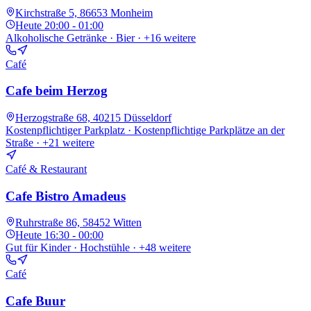
Kirchstraße 5, 86653 Monheim
Heute
20:00 - 01:00
Alkoholische Getränke · Bier
· +16 weitere
Café
Cafe beim Herzog
Herzogstraße 68, 40215 Düsseldorf
Kostenpflichtiger Parkplatz · Kostenpflichtige Parkplätze an der
Straße
· +21 weitere
Café & Restaurant
Cafe Bistro Amadeus
Ruhrstraße 86, 58452 Witten
Heute
16:30 - 00:00
Gut für Kinder · Hochstühle
· +48 weitere
Café
Cafe Buur