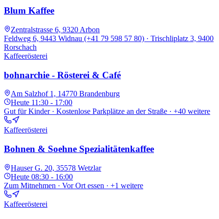
Blum Kaffee
Zentralstrasse 6, 9320 Arbon
Feldweg 6, 9443 Widnau (+41 79 598 57 80) · Trischliplatz 3, 9400
Rorschach
Kaffeerösterei
bohnarchie - Rösterei & Café
Am Salzhof 1, 14770 Brandenburg
Heute
11:30 - 17:00
Gut für Kinder · Kostenlose Parkplätze an der Straße
· +40 weitere
Kaffeerösterei
Bohnen & Soehne Spezialitätenkaffee
Hauser G. 20, 35578 Wetzlar
Heute
08:30 - 16:00
Zum Mitnehmen · Vor Ort essen
· +1 weitere
Kaffeerösterei