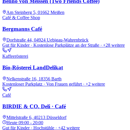
Benno von Meissen (Two Friends Coffee)
Am Steinberg 5, 01662 Meißen
Café & Coffee Shop
Bergmanns Café
Dorfstraße 44, 04924 Uebigau-Wahrenbrück
Gut für Kinder · Kostenlose Parkplätze an der Straße
· +28 weitere
Kaffeerösterei
Bio-Rösterei LandDelikat
Nelkenstraße 16, 18356 Barth
Kostenloser Parkplatz · Von Frauen geführt
· +2 weitere
Café
BIRDIE & CO. Deli · Café
Mittelstraße 6, 40213 Düsseldorf
Heute
09:00 - 20:00
Gut für Kinder · Hochstühle
· +42 weitere