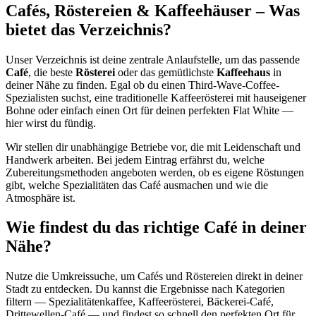
Cafés, Röstereien & Kaffeehäuser – Was
bietet das Verzeichnis?
Unser Verzeichnis ist deine zentrale Anlaufstelle, um das passende
Café
, die beste
Rösterei
oder das gemütlichste
Kaffeehaus
in
deiner Nähe zu finden. Egal ob du einen Third-Wave-Coffee-
Spezialisten suchst, eine traditionelle Kaffeerösterei mit hauseigener
Bohne oder einfach einen Ort für deinen perfekten Flat White —
hier wirst du fündig.
Wir stellen dir unabhängige Betriebe vor, die mit Leidenschaft und
Handwerk arbeiten. Bei jedem Eintrag erfährst du, welche
Zubereitungsmethoden angeboten werden, ob es eigene Röstungen
gibt, welche Spezialitäten das Café ausmachen und wie die
Atmosphäre ist.
Wie findest du das richtige Café in deiner
Nähe?
Nutze die Umkreissuche, um Cafés und Röstereien direkt in deiner
Stadt zu entdecken. Du kannst die Ergebnisse nach Kategorien
filtern — Spezialitätenkaffee, Kaffeerösterei, Bäckerei-Café,
Drittewellen-Café — und findest so schnell den perfekten Ort für