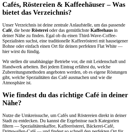
Cafés, Röstereien & Kaffeehäuser – Was
bietet das Verzeichnis?
Unser Verzeichnis ist deine zentrale Anlaufstelle, um das passende
Café
, die beste
Rösterei
oder das gemütlichste
Kaffeehaus
in
deiner Nähe zu finden. Egal ob du einen Third-Wave-Coffee-
Spezialisten suchst, eine traditionelle Kaffeerösterei mit hauseigener
Bohne oder einfach einen Ort für deinen perfekten Flat White —
hier wirst du fündig.
Wir stellen dir unabhängige Betriebe vor, die mit Leidenschaft und
Handwerk arbeiten. Bei jedem Eintrag erfährst du, welche
Zubereitungsmethoden angeboten werden, ob es eigene Röstungen
gibt, welche Spezialitäten das Café ausmachen und wie die
Atmosphäre ist.
Wie findest du das richtige Café in deiner
Nähe?
Nutze die Umkreissuche, um Cafés und Röstereien direkt in deiner
Stadt zu entdecken. Du kannst die Ergebnisse nach Kategorien
filtern — Spezialitätenkaffee, Kaffeerösterei, Bäckerei-Café,
Drittewellen-Café — und findest so schnell den perfekten Ort für