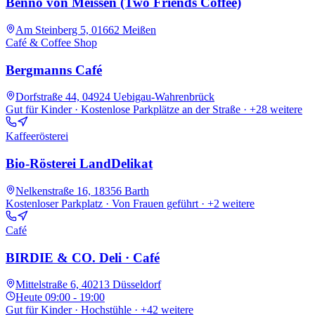
Benno von Meissen (Two Friends Coffee)
Am Steinberg 5, 01662 Meißen
Café & Coffee Shop
Bergmanns Café
Dorfstraße 44, 04924 Uebigau-Wahrenbrück
Gut für Kinder · Kostenlose Parkplätze an der Straße
· +28 weitere
Kaffeerösterei
Bio-Rösterei LandDelikat
Nelkenstraße 16, 18356 Barth
Kostenloser Parkplatz · Von Frauen geführt
· +2 weitere
Café
BIRDIE & CO. Deli · Café
Mittelstraße 6, 40213 Düsseldorf
Heute
09:00 - 19:00
Gut für Kinder · Hochstühle
· +42 weitere