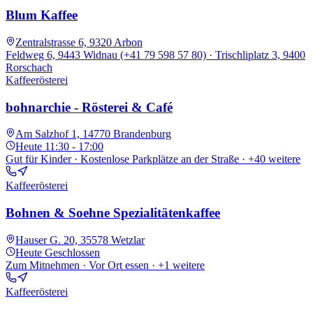
Blum Kaffee
Zentralstrasse 6, 9320 Arbon
Feldweg 6, 9443 Widnau (+41 79 598 57 80) · Trischliplatz 3, 9400
Rorschach
Kaffeerösterei
bohnarchie - Rösterei & Café
Am Salzhof 1, 14770 Brandenburg
Heute
11:30 - 17:00
Gut für Kinder · Kostenlose Parkplätze an der Straße
· +40 weitere
Kaffeerösterei
Bohnen & Soehne Spezialitätenkaffee
Hauser G. 20, 35578 Wetzlar
Heute
Geschlossen
Zum Mitnehmen · Vor Ort essen
· +1 weitere
Kaffeerösterei