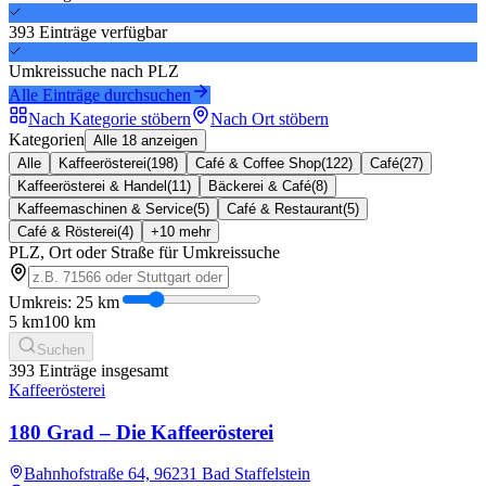
393
Einträge
verfügbar
Umkreissuche nach PLZ
Alle Einträge durchsuchen
Nach Kategorie stöbern
Nach Ort stöbern
Kategorien
Alle 18 anzeigen
Alle
Kaffeerösterei
(
198
)
Café & Coffee Shop
(
122
)
Café
(
27
)
Kaffeerösterei & Handel
(
11
)
Bäckerei & Café
(
8
)
Kaffeemaschinen & Service
(
5
)
Café & Restaurant
(
5
)
Café & Rösterei
(
4
)
+
10
mehr
PLZ, Ort oder Straße für Umkreissuche
Umkreis:
25
km
5 km
100 km
Suchen
393
Einträge insgesamt
Kaffeerösterei
180 Grad – Die Kaffeerösterei
Bahnhofstraße 64, 96231 Bad Staffelstein