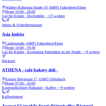
Walther-Rathenau-Straße 10, 04895 Falkenberg/Elster
Heute
10:00 - 20:00
Gut für Kinder · Hochstühle
· +25 weitere
Imbiss & Schnellrestaurant
Asia Imbiss
Lindenstraße, 04895 Falkenberg/Elster
Heute
10:00 - 19:30
Gut für Kinder · Kostenlose Parkplätze an der Straße
· +9 weitere
Bäckerei
ATHENA - cafe bakery deli -
Kleiner Biergrund 17, 63065 Offenbach
Heute
07:00 - 20:00
Kostenpflichtiger Parkplatz · Kaffee
· +9 weitere
Kaffeerösterei
August 63 (mobile Spezialitätenkaffee-Rösterei)