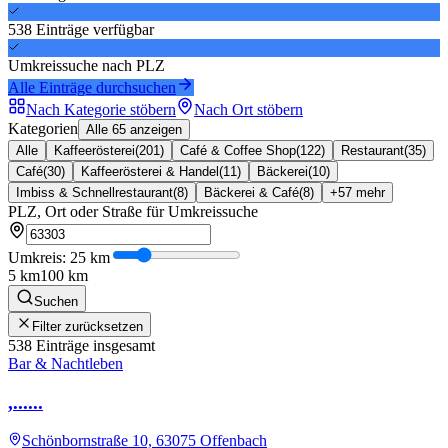
538
Einträge
verfügbar
Umkreissuche nach PLZ
Alle Einträge durchsuchen
Nach Kategorie stöbern
Nach Ort stöbern
Kategorien
Alle 65 anzeigen
Alle
Kaffeerösterei
(
201
)
Café & Coffee Shop
(
122
)
Restaurant
(
35
)
Café
(
30
)
Kaffeerösterei & Handel
(
11
)
Bäckerei
(
10
)
Imbiss & Schnellrestaurant
(
8
)
Bäckerei & Café
(
8
)
+
57
mehr
PLZ, Ort oder Straße für Umkreissuche
Umkreis:
25
km
5 km
100 km
Suchen
Filter zurücksetzen
538
Einträge insgesamt
Bar & Nachtleben
,......
Schönbornstraße 10, 63075 Offenbach