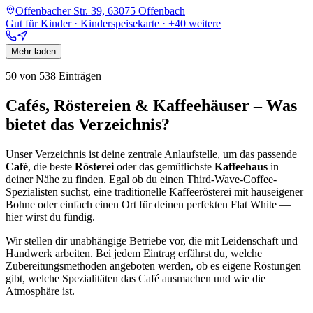
Offenbacher Str. 39, 63075 Offenbach
Gut für Kinder · Kinderspeisekarte
· +40 weitere
Mehr laden
50
von
538
Einträgen
Cafés, Röstereien & Kaffeehäuser – Was
bietet das Verzeichnis?
Unser Verzeichnis ist deine zentrale Anlaufstelle, um das passende
Café
, die beste
Rösterei
oder das gemütlichste
Kaffeehaus
in
deiner Nähe zu finden. Egal ob du einen Third-Wave-Coffee-
Spezialisten suchst, eine traditionelle Kaffeerösterei mit hauseigener
Bohne oder einfach einen Ort für deinen perfekten Flat White —
hier wirst du fündig.
Wir stellen dir unabhängige Betriebe vor, die mit Leidenschaft und
Handwerk arbeiten. Bei jedem Eintrag erfährst du, welche
Zubereitungsmethoden angeboten werden, ob es eigene Röstungen
gibt, welche Spezialitäten das Café ausmachen und wie die
Atmosphäre ist.