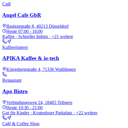
Café
Angel Cafe GbR
Bastionstraße 8, 40213 Düsseldorf
Heute
07:00 - 16:00
Kaffee · Schneller Imbiss
· +21 weitere
Kaffeerösterei
APIKA Kaffee & io-tech
Kriegsbergstraße 4, 71336 Waiblingen
Restaurant
Apo Bistro
Verbindungsweg 24, 18465 Tribsees
Heute
10:30 - 21:00
Gut für Kinder · Kostenloser Parkplatz
· +22 weitere
Café & Coffee Shop