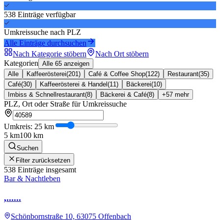
538
Einträge
verfügbar
Umkreissuche nach PLZ
Alle Einträge durchsuchen
Nach Kategorie stöbern
Nach Ort stöbern
Kategorien
Alle 65 anzeigen
Alle
Kaffeerösterei
(
201
)
Café & Coffee Shop
(
122
)
Restaurant
(
35
)
Café
(
30
)
Kaffeerösterei & Handel
(
11
)
Bäckerei
(
10
)
Imbiss & Schnellrestaurant
(
8
)
Bäckerei & Café
(
8
)
+
57
mehr
PLZ, Ort oder Straße für Umkreissuche
Umkreis:
25
km
5 km
100 km
Suchen
Filter zurücksetzen
538
Einträge insgesamt
Bar & Nachtleben
,......
Schönbornstraße 10, 63075 Offenbach