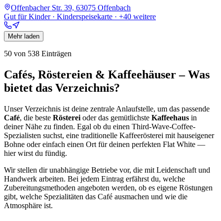
Offenbacher Str. 39, 63075 Offenbach
Gut für Kinder · Kinderspeisekarte
· +40 weitere
Mehr laden
50
von
538
Einträgen
Cafés, Röstereien & Kaffeehäuser – Was
bietet das Verzeichnis?
Unser Verzeichnis ist deine zentrale Anlaufstelle, um das passende
Café
, die beste
Rösterei
oder das gemütlichste
Kaffeehaus
in
deiner Nähe zu finden. Egal ob du einen Third-Wave-Coffee-
Spezialisten suchst, eine traditionelle Kaffeerösterei mit hauseigener
Bohne oder einfach einen Ort für deinen perfekten Flat White —
hier wirst du fündig.
Wir stellen dir unabhängige Betriebe vor, die mit Leidenschaft und
Handwerk arbeiten. Bei jedem Eintrag erfährst du, welche
Zubereitungsmethoden angeboten werden, ob es eigene Röstungen
gibt, welche Spezialitäten das Café ausmachen und wie die
Atmosphäre ist.