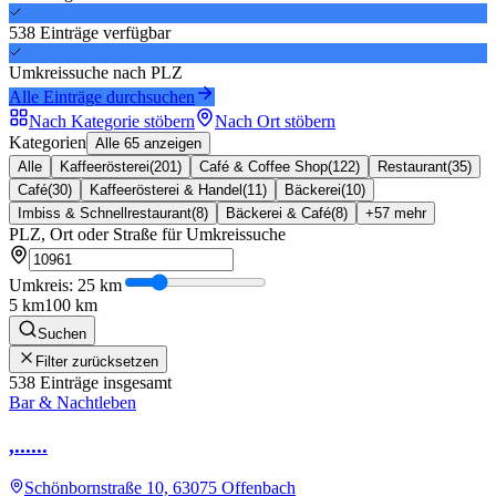
538
Einträge
verfügbar
Umkreissuche nach PLZ
Alle Einträge durchsuchen
Nach Kategorie stöbern
Nach Ort stöbern
Kategorien
Alle 65 anzeigen
Alle
Kaffeerösterei
(
201
)
Café & Coffee Shop
(
122
)
Restaurant
(
35
)
Café
(
30
)
Kaffeerösterei & Handel
(
11
)
Bäckerei
(
10
)
Imbiss & Schnellrestaurant
(
8
)
Bäckerei & Café
(
8
)
+
57
mehr
PLZ, Ort oder Straße für Umkreissuche
Umkreis:
25
km
5 km
100 km
Suchen
Filter zurücksetzen
538
Einträge insgesamt
Bar & Nachtleben
,......
Schönbornstraße 10, 63075 Offenbach