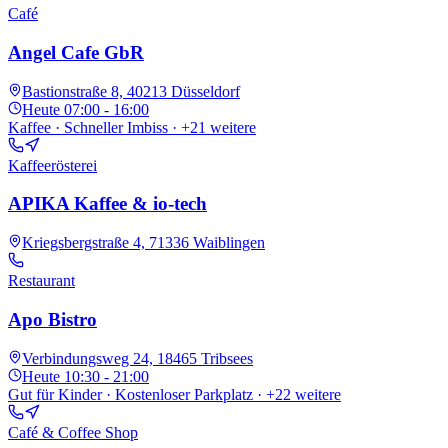
Café
Angel Cafe GbR
Bastionstraße 8, 40213 Düsseldorf
Heute
07:00 - 16:00
Kaffee · Schneller Imbiss
· +21 weitere
Kaffeerösterei
APIKA Kaffee & io-tech
Kriegsbergstraße 4, 71336 Waiblingen
Restaurant
Apo Bistro
Verbindungsweg 24, 18465 Tribsees
Heute
10:30 - 21:00
Gut für Kinder · Kostenloser Parkplatz
· +22 weitere
Café & Coffee Shop