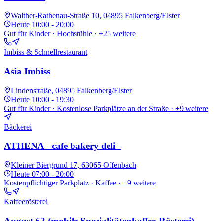
Walther-Rathenau-Straße 10, 04895 Falkenberg/Elster
Heute
10:00 - 20:00
Gut für Kinder · Hochstühle
· +25 weitere
Imbiss & Schnellrestaurant
Asia Imbiss
Lindenstraße, 04895 Falkenberg/Elster
Heute
10:00 - 19:30
Gut für Kinder · Kostenlose Parkplätze an der Straße
· +9 weitere
Bäckerei
ATHENA - cafe bakery deli -
Kleiner Biergrund 17, 63065 Offenbach
Heute
07:00 - 20:00
Kostenpflichtiger Parkplatz · Kaffee
· +9 weitere
Kaffeerösterei
August 63 (mobile Spezialitätenkaffee-Rösterei)