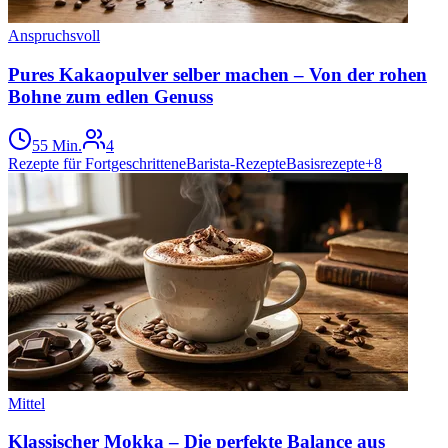
Anspruchsvoll
Pures Kakaopulver selber machen – Von der rohen
Bohne zum edlen Genuss
55 Min.
4
Rezepte für Fortgeschrittene
Barista-Rezepte
Basisrezepte
+
8
Mittel
Klassischer Mokka – Die perfekte Balance aus