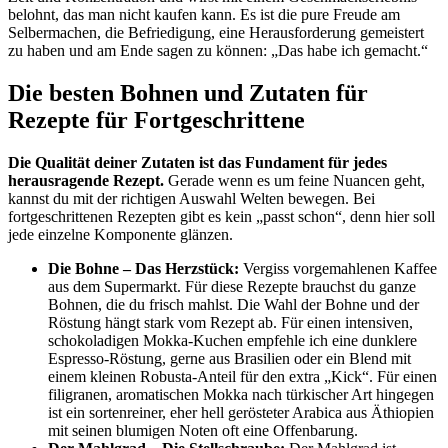
belohnt, das man nicht kaufen kann. Es ist die pure Freude am
Selbermachen, die Befriedigung, eine Herausforderung gemeistert
zu haben und am Ende sagen zu können: „Das habe ich gemacht.“
Die besten Bohnen und Zutaten für
Rezepte für Fortgeschrittene
Die Qualität deiner Zutaten ist das Fundament für jedes
herausragende Rezept.
Gerade wenn es um feine Nuancen geht,
kannst du mit der richtigen Auswahl Welten bewegen. Bei
fortgeschrittenen Rezepten gibt es kein „passt schon“, denn hier soll
jede einzelne Komponente glänzen.
Die Bohne – Das Herzstück:
Vergiss vorgemahlenen Kaffee
aus dem Supermarkt. Für diese Rezepte brauchst du ganze
Bohnen, die du frisch mahlst. Die Wahl der Bohne und der
Röstung hängt stark vom Rezept ab. Für einen intensiven,
schokoladigen Mokka-Kuchen empfehle ich eine dunklere
Espresso-Röstung, gerne aus Brasilien oder ein Blend mit
einem kleinen Robusta-Anteil für den extra „Kick“. Für einen
filigranen, aromatischen Mokka nach türkischer Art hingegen
ist ein sortenreiner, eher hell gerösteter Arabica aus Äthiopien
mit seinen blumigen Noten oft eine Offenbarung.