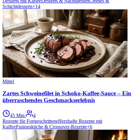
Desserts mit Kaffee
Desserts & Nachspeisen
Cremes &
Schichtdesserts
+
14
Mittel
Zartes Schweinefilet in Schoko-Kaffee-Sauce – Ein
überraschendes Geschmackserlebnis
45 Min.
4
Rezepte für Fortgeschrittene
Herzhafte Rezepte mit
Kaffee
Fusionsküche & Crossover-Rezepte
+
6