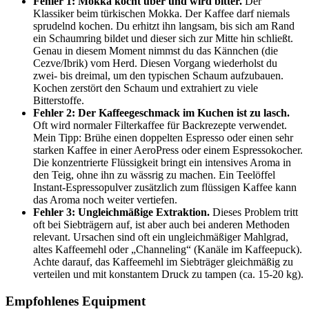
Fehler 1: Mokka kocht über und wird bitter.
Der
Klassiker beim türkischen Mokka. Der Kaffee darf niemals
sprudelnd kochen. Du erhitzt ihn langsam, bis sich am Rand
ein Schaumring bildet und dieser sich zur Mitte hin schließt.
Genau in diesem Moment nimmst du das Kännchen (die
Cezve/Ibrik) vom Herd. Diesen Vorgang wiederholst du
zwei- bis dreimal, um den typischen Schaum aufzubauen.
Kochen zerstört den Schaum und extrahiert zu viele
Bitterstoffe.
Fehler 2: Der Kaffeegeschmack im Kuchen ist zu lasch.
Oft wird normaler Filterkaffee für Backrezepte verwendet.
Mein Tipp: Brühe einen doppelten Espresso oder einen sehr
starken Kaffee in einer AeroPress oder einem Espressokocher.
Die konzentrierte Flüssigkeit bringt ein intensives Aroma in
den Teig, ohne ihn zu wässrig zu machen. Ein Teelöffel
Instant-Espressopulver zusätzlich zum flüssigen Kaffee kann
das Aroma noch weiter vertiefen.
Fehler 3: Ungleichmäßige Extraktion.
Dieses Problem tritt
oft bei Siebträgern auf, ist aber auch bei anderen Methoden
relevant. Ursachen sind oft ein ungleichmäßiger Mahlgrad,
altes Kaffeemehl oder „Channeling“ (Kanäle im Kaffeepuck).
Achte darauf, das Kaffeemehl im Siebträger gleichmäßig zu
verteilen und mit konstantem Druck zu tampen (ca. 15-20 kg).
Empfohlenes Equipment