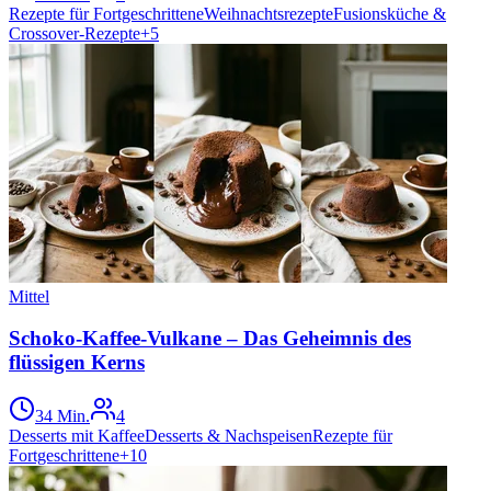
Rezepte für Fortgeschrittene
Weihnachtsrezepte
Fusionsküche &
Crossover-Rezepte
+
5
Mittel
Schoko-Kaffee-Vulkane – Das Geheimnis des
flüssigen Kerns
34 Min.
4
Desserts mit Kaffee
Desserts & Nachspeisen
Rezepte für
Fortgeschrittene
+
10