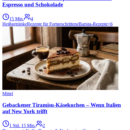
Espresso und Schokolade
15 Min.
4
Heißgetränke
Rezepte für Fortgeschrittene
Barista-Rezepte
+
6
Mittel
Gebackener Tiramisu-Käsekuchen – Wenn Italien
auf New York trifft
1 Std. 15 Min.
2