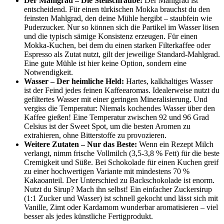
Der Mahlgrad – Die Stellschraube:
Der Mahlgrad ist
entscheidend. Für einen türkischen Mokka brauchst du den
feinsten Mahlgrad, den deine Mühle hergibt – staubfein wie
Puderzucker. Nur so können sich die Partikel im Wasser lösen
und die typisch sämige Konsistenz erzeugen. Für einen
Mokka-Kuchen, bei dem du einen starken Filterkaffee oder
Espresso als Zutat nutzt, gilt der jeweilige Standard-Mahlgrad.
Eine gute Mühle ist hier keine Option, sondern eine
Notwendigkeit.
Wasser – Der heimliche Held:
Hartes, kalkhaltiges Wasser
ist der Feind jedes feinen Kaffeearomas. Idealerweise nutzt du
gefiltertes Wasser mit einer geringen Mineralisierung. Und
vergiss die Temperatur: Niemals kochendes Wasser über den
Kaffee gießen! Eine Temperatur zwischen 92 und 96 Grad
Celsius ist der Sweet Spot, um die besten Aromen zu
extrahieren, ohne Bitterstoffe zu provozieren.
Weitere Zutaten – Nur das Beste:
Wenn ein Rezept Milch
verlangt, nimm frische Vollmilch (3,5-3,8 % Fett) für die beste
Cremigkeit und Süße. Bei Schokolade für einen Kuchen greif
zu einer hochwertigen Variante mit mindestens 70 %
Kakaoanteil. Der Unterschied zu Backschokolade ist enorm.
Nutzt du Sirup? Mach ihn selbst! Ein einfacher Zuckersirup
(1:1 Zucker und Wasser) ist schnell gekocht und lässt sich mit
Vanille, Zimt oder Kardamom wunderbar aromatisieren – viel
besser als jedes künstliche Fertigprodukt.