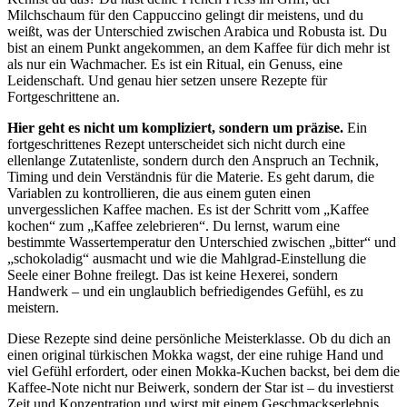
Milchschaum für den Cappuccino gelingt dir meistens, und du
weißt, was der Unterschied zwischen Arabica und Robusta ist. Du
bist an einem Punkt angekommen, an dem Kaffee für dich mehr ist
als nur ein Wachmacher. Es ist ein Ritual, ein Genuss, eine
Leidenschaft. Und genau hier setzen unsere Rezepte für
Fortgeschrittene an.
Hier geht es nicht um kompliziert, sondern um präzise.
Ein
fortgeschrittenes Rezept unterscheidet sich nicht durch eine
ellenlange Zutatenliste, sondern durch den Anspruch an Technik,
Timing und dein Verständnis für die Materie. Es geht darum, die
Variablen zu kontrollieren, die aus einem guten einen
unvergesslichen Kaffee machen. Es ist der Schritt vom „Kaffee
kochen“ zum „Kaffee zelebrieren“. Du lernst, warum eine
bestimmte Wassertemperatur den Unterschied zwischen „bitter“ und
„schokoladig“ ausmacht und wie die Mahlgrad-Einstellung die
Seele einer Bohne freilegt. Das ist keine Hexerei, sondern
Handwerk – und ein unglaublich befriedigendes Gefühl, es zu
meistern.
Diese Rezepte sind deine persönliche Meisterklasse. Ob du dich an
einen original türkischen Mokka wagst, der eine ruhige Hand und
viel Gefühl erfordert, oder einen Mokka-Kuchen backst, bei dem die
Kaffee-Note nicht nur Beiwerk, sondern der Star ist – du investierst
Zeit und Konzentration und wirst mit einem Geschmackserlebnis