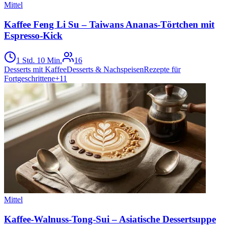
Mittel
Kaffee Feng Li Su – Taiwans Ananas-Törtchen mit
Espresso-Kick
1 Std. 10 Min.
16
Desserts mit Kaffee
Desserts & Nachspeisen
Rezepte für
Fortgeschrittene
+
11
Mittel
Kaffee-Walnuss-Tong-Sui – Asiatische Dessertsuppe