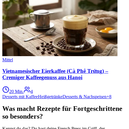
Mittel
Vietnamesischer Eierkaffee (Cà Phê Trứng) –
Cremiger Kaffeegenuss aus Hanoi
20 Min.
4
Desserts mit Kaffee
Heißgetränke
Desserts & Nachspeisen
+
8
Was macht Rezepte für Fortgeschrittene
so besonders?
Kennst du das? Du hast deine French Press im Griff, der