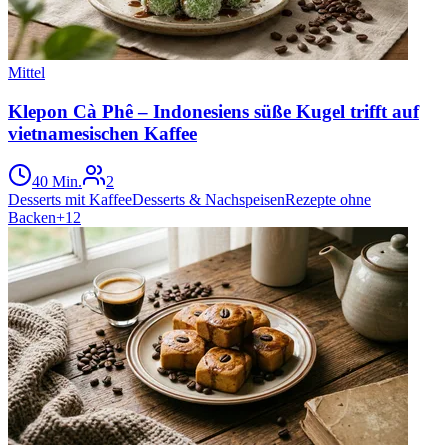
Mittel
Klepon Cà Phê – Indonesiens süße Kugel trifft auf
vietnamesischen Kaffee
40 Min.
2
Desserts mit Kaffee
Desserts & Nachspeisen
Rezepte ohne
Backen
+
12