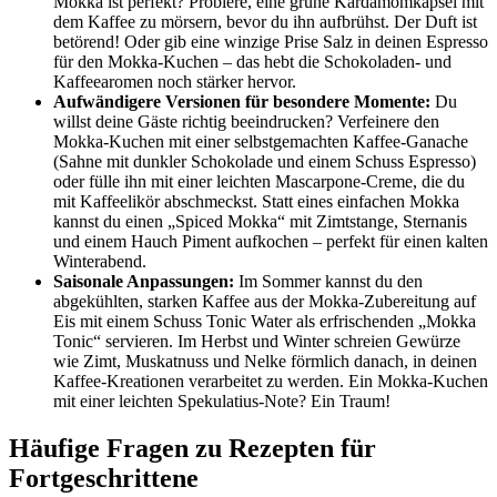
Mokka ist perfekt? Probiere, eine grüne Kardamomkapsel mit
dem Kaffee zu mörsern, bevor du ihn aufbrühst. Der Duft ist
betörend! Oder gib eine winzige Prise Salz in deinen Espresso
für den Mokka-Kuchen – das hebt die Schokoladen- und
Kaffeearomen noch stärker hervor.
Aufwändigere Versionen für besondere Momente:
Du
willst deine Gäste richtig beeindrucken? Verfeinere den
Mokka-Kuchen mit einer selbstgemachten Kaffee-Ganache
(Sahne mit dunkler Schokolade und einem Schuss Espresso)
oder fülle ihn mit einer leichten Mascarpone-Creme, die du
mit Kaffeelikör abschmeckst. Statt eines einfachen Mokka
kannst du einen „Spiced Mokka“ mit Zimtstange, Sternanis
und einem Hauch Piment aufkochen – perfekt für einen kalten
Winterabend.
Saisonale Anpassungen:
Im Sommer kannst du den
abgekühlten, starken Kaffee aus der Mokka-Zubereitung auf
Eis mit einem Schuss Tonic Water als erfrischenden „Mokka
Tonic“ servieren. Im Herbst und Winter schreien Gewürze
wie Zimt, Muskatnuss und Nelke förmlich danach, in deinen
Kaffee-Kreationen verarbeitet zu werden. Ein Mokka-Kuchen
mit einer leichten Spekulatius-Note? Ein Traum!
Häufige Fragen zu Rezepten für
Fortgeschrittene