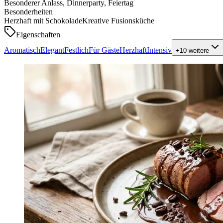
Besonderer Anlass, Dinnerparty, Feiertag
Besonderheiten
Herzhaft mit Schokolade
Kreative Fusionsküche
Eigenschaften
Aromatisch
Elegant
Festlich
Für Gäste
Herzhaft
Intensiv
+
10
weitere