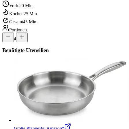
Vorb.
20
Min.
Kochen
25
Min.
Gesamt
45
Min.
Portionen
4
Benötigte Utensilien
Große Pfanne
Bei Amazon*