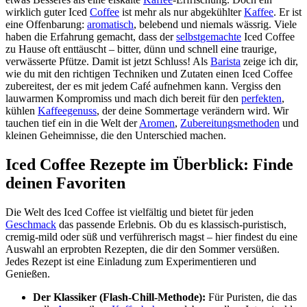
wirklich guter Iced
Coffee
ist mehr als nur abgekühlter
Kaffee
. Er ist
eine Offenbarung:
aromatisch
, belebend und niemals wässrig. Viele
haben die Erfahrung gemacht, dass der
selbstgemachte
Iced Coffee
zu Hause oft enttäuscht – bitter, dünn und schnell eine traurige,
verwässerte Pfütze. Damit ist jetzt Schluss! Als
Barista
zeige ich dir,
wie du mit den richtigen Techniken und Zutaten einen Iced Coffee
zubereitest, der es mit jedem Café aufnehmen kann. Vergiss den
lauwarmen Kompromiss und mach dich bereit für den
perfekten
,
kühlen
Kaffeegenuss
, der deine Sommertage verändern wird. Wir
tauchen tief ein in die Welt der
Aromen
,
Zubereitungsmethoden
und
kleinen Geheimnisse, die den Unterschied machen.
Iced Coffee Rezepte im Überblick: Finde
deinen Favoriten
Die Welt des Iced Coffee ist vielfältig und bietet für jeden
Geschmack
das passende Erlebnis. Ob du es klassisch-puristisch,
cremig-mild oder süß und verführerisch magst – hier findest du eine
Auswahl an erprobten Rezepten, die dir den Sommer versüßen.
Jedes Rezept ist eine Einladung zum Experimentieren und
Genießen.
Der Klassiker (Flash-Chill-Methode):
Für Puristen, die das