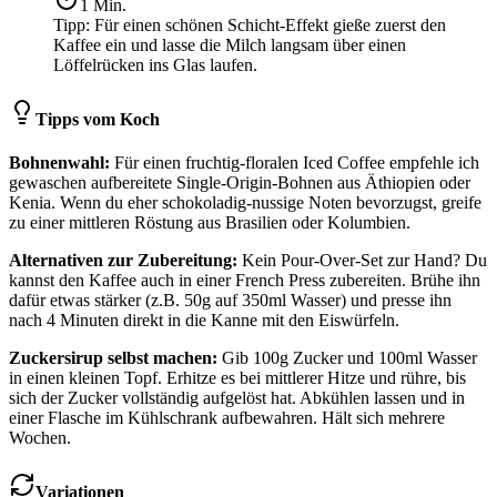
1
Min.
Tipp:
Für einen schönen Schicht-Effekt gieße zuerst den
Kaffee ein und lasse die Milch langsam über einen
Löffelrücken ins Glas laufen.
Tipps vom Koch
Bohnenwahl:
Für einen fruchtig-floralen Iced Coffee empfehle ich
gewaschen aufbereitete Single-Origin-Bohnen aus Äthiopien oder
Kenia. Wenn du eher schokoladig-nussige Noten bevorzugst, greife
zu einer mittleren Röstung aus Brasilien oder Kolumbien.
Alternativen zur Zubereitung:
Kein Pour-Over-Set zur Hand? Du
kannst den Kaffee auch in einer French Press zubereiten. Brühe ihn
dafür etwas stärker (z.B. 50g auf 350ml Wasser) und presse ihn
nach 4 Minuten direkt in die Kanne mit den Eiswürfeln.
Zuckersirup selbst machen:
Gib 100g Zucker und 100ml Wasser
in einen kleinen Topf. Erhitze es bei mittlerer Hitze und rühre, bis
sich der Zucker vollständig aufgelöst hat. Abkühlen lassen und in
einer Flasche im Kühlschrank aufbewahren. Hält sich mehrere
Wochen.
Variationen