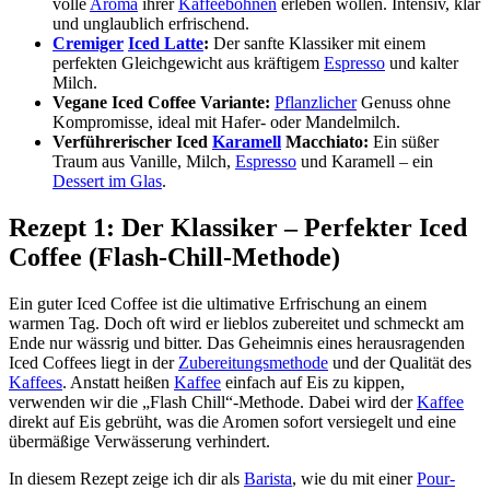
volle
Aroma
ihrer
Kaffeebohnen
erleben wollen. Intensiv, klar
und unglaublich erfrischend.
Cremiger
Iced Latte
:
Der sanfte Klassiker mit einem
perfekten Gleichgewicht aus kräftigem
Espresso
und kalter
Milch.
Vegane Iced Coffee Variante:
Pflanzlicher
Genuss ohne
Kompromisse, ideal mit Hafer- oder Mandelmilch.
Verführerischer Iced
Karamell
Macchiato:
Ein süßer
Traum aus Vanille, Milch,
Espresso
und Karamell – ein
Dessert im Glas
.
Rezept 1: Der Klassiker – Perfekter Iced
Coffee (Flash-Chill-Methode)
Ein guter Iced Coffee ist die ultimative Erfrischung an einem
warmen Tag. Doch oft wird er lieblos zubereitet und schmeckt am
Ende nur wässrig und bitter. Das Geheimnis eines herausragenden
Iced Coffees liegt in der
Zubereitungsmethode
und der Qualität des
Kaffees
. Anstatt heißen
Kaffee
einfach auf Eis zu kippen,
verwenden wir die „Flash Chill“-Methode. Dabei wird der
Kaffee
direkt auf Eis gebrüht, was die Aromen sofort versiegelt und eine
übermäßige Verwässerung verhindert.
In diesem Rezept zeige ich dir als
Barista
, wie du mit einer
Pour-