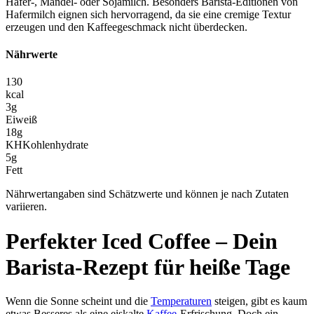
Hafer-, Mandel- oder Sojamilch. Besonders Barista-Editionen von
Hafermilch eignen sich hervorragend, da sie eine cremige Textur
erzeugen und den Kaffeegeschmack nicht überdecken.
Nährwerte
130
kcal
3
g
Eiweiß
18
g
KH
Kohlenhydrate
5
g
Fett
Nährwertangaben sind Schätzwerte und können je nach Zutaten
variieren.
Perfekter Iced Coffee – Dein
Barista-Rezept für heiße Tage
Wenn die Sonne scheint und die
Temperaturen
steigen, gibt es kaum
etwas Besseres als eine eiskalte
Kaffee
-Erfrischung. Doch ein