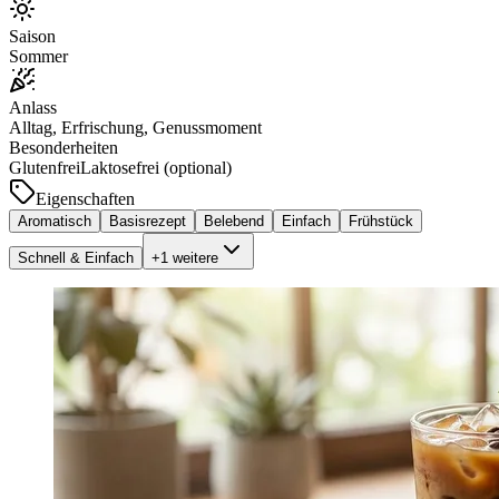
Saison
Sommer
Anlass
Alltag, Erfrischung, Genussmoment
Besonderheiten
Glutenfrei
Laktosefrei (optional)
Eigenschaften
Aromatisch
Basisrezept
Belebend
Einfach
Frühstück
Schnell & Einfach
+
1
weitere