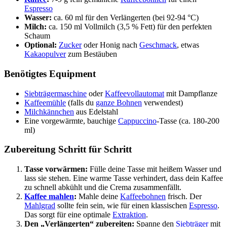
Espresso
Wasser:
ca. 60 ml für den Verlängerten (bei 92-94 °C)
Milch:
ca. 150 ml Vollmilch (3,5 % Fett) für den perfekten
Schaum
Optional:
Zucker
oder Honig nach
Geschmack
, etwas
Kakaopulver
zum Bestäuben
Benötigtes Equipment
Siebträgermaschine
oder
Kaffeevollautomat
mit Dampflanze
Kaffeemühle
(falls du
ganze Bohnen
verwendest)
Milchkännchen
aus Edelstahl
Eine vorgewärmte, bauchige
Cappuccino
-Tasse (ca. 180-200
ml)
Zubereitung Schritt für Schritt
Tasse vorwärmen:
Fülle deine Tasse mit heißem Wasser und
lass sie stehen. Eine warme Tasse verhindert, dass dein Kaffee
zu schnell abkühlt und die Crema zusammenfällt.
Kaffee mahlen
:
Mahle deine
Kaffeebohnen
frisch. Der
Mahlgrad
sollte fein sein, wie für einen klassischen
Espresso
.
Das sorgt für eine optimale
Extraktion
.
Den „Verlängerten“ zubereiten:
Spanne den
Siebträger
mit