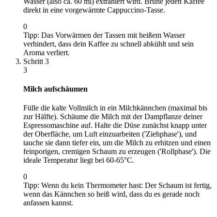
Wasser (also ca. 60 ml) extrahiert wird. Brühe jeden Kaffee
direkt in eine vorgewärmte Cappuccino-Tasse.
0
Tipp:
Das Vorwärmen der Tassen mit heißem Wasser
verhindert, dass dein Kaffee zu schnell abkühlt und sein
Aroma verliert.
Schritt
3
3
Milch aufschäumen
Fülle die kalte Vollmilch in ein Milchkännchen (maximal bis
zur Hälfte). Schäume die Milch mit der Dampflanze deiner
Espressomaschine auf. Halte die Düse zunächst knapp unter
der Oberfläche, um Luft einzuarbeiten ('Ziehphase'), und
tauche sie dann tiefer ein, um die Milch zu erhitzen und einen
feinporigen, cremigen Schaum zu erzeugen ('Rollphase'). Die
ideale Temperatur liegt bei 60-65°C.
0
Tipp:
Wenn du kein Thermometer hast: Der Schaum ist fertig,
wenn das Kännchen so heiß wird, dass du es gerade noch
anfassen kannst.