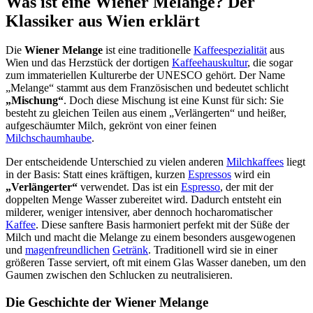
Was ist eine Wiener Melange? Der
Klassiker aus Wien erklärt
Die
Wiener Melange
ist eine traditionelle
Kaffeespezialität
aus
Wien und das Herzstück der dortigen
Kaffeehauskultur
, die sogar
zum immateriellen Kulturerbe der UNESCO gehört. Der Name
„Melange“ stammt aus dem Französischen und bedeutet schlicht
„Mischung“
. Doch diese Mischung ist eine Kunst für sich: Sie
besteht zu gleichen Teilen aus einem „Verlängerten“ und heißer,
aufgeschäumter Milch, gekrönt von einer feinen
Milchschaumhaube
.
Der entscheidende Unterschied zu vielen anderen
Milchkaffees
liegt
in der Basis: Statt eines kräftigen, kurzen
Espressos
wird ein
„Verlängerter“
verwendet. Das ist ein
Espresso
, der mit der
doppelten Menge Wasser zubereitet wird. Dadurch entsteht ein
milderer, weniger intensiver, aber dennoch hocharomatischer
Kaffee
. Diese sanftere Basis harmoniert perfekt mit der Süße der
Milch und macht die Melange zu einem besonders ausgewogenen
und
magenfreundlichen
Getränk
. Traditionell wird sie in einer
größeren Tasse serviert, oft mit einem Glas Wasser daneben, um den
Gaumen zwischen den Schlucken zu neutralisieren.
Die Geschichte der Wiener Melange