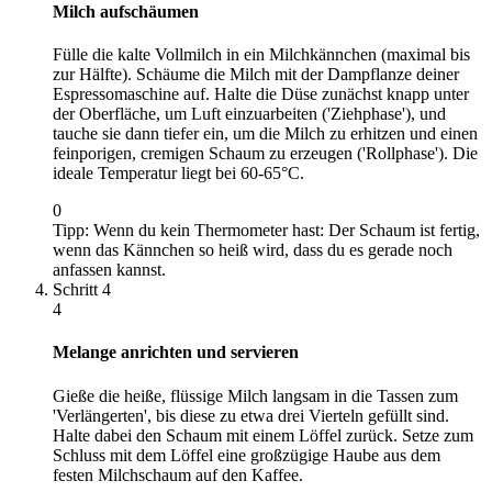
Milch aufschäumen
Fülle die kalte Vollmilch in ein Milchkännchen (maximal bis
zur Hälfte). Schäume die Milch mit der Dampflanze deiner
Espressomaschine auf. Halte die Düse zunächst knapp unter
der Oberfläche, um Luft einzuarbeiten ('Ziehphase'), und
tauche sie dann tiefer ein, um die Milch zu erhitzen und einen
feinporigen, cremigen Schaum zu erzeugen ('Rollphase'). Die
ideale Temperatur liegt bei 60-65°C.
0
Tipp:
Wenn du kein Thermometer hast: Der Schaum ist fertig,
wenn das Kännchen so heiß wird, dass du es gerade noch
anfassen kannst.
Schritt
4
4
Melange anrichten und servieren
Gieße die heiße, flüssige Milch langsam in die Tassen zum
'Verlängerten', bis diese zu etwa drei Vierteln gefüllt sind.
Halte dabei den Schaum mit einem Löffel zurück. Setze zum
Schluss mit dem Löffel eine großzügige Haube aus dem
festen Milchschaum auf den Kaffee.