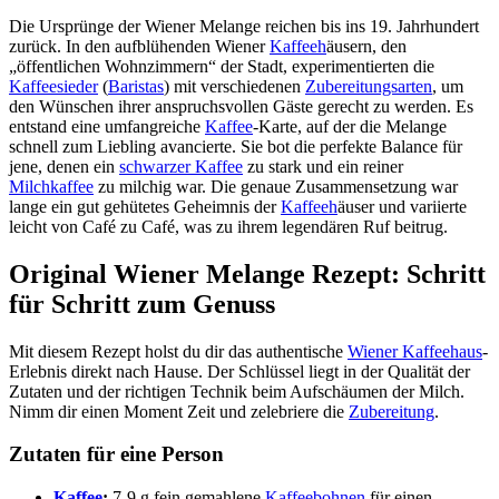
Die Ursprünge der Wiener Melange reichen bis ins 19. Jahrhundert
zurück. In den aufblühenden Wiener
Kaffeeh
äusern, den
„öffentlichen Wohnzimmern“ der Stadt, experimentierten die
Kaffeesieder
(
Baristas
) mit verschiedenen
Zubereitungsarten
, um
den Wünschen ihrer anspruchsvollen Gäste gerecht zu werden. Es
entstand eine umfangreiche
Kaffee
-Karte, auf der die Melange
schnell zum Liebling avancierte. Sie bot die perfekte Balance für
jene, denen ein
schwarzer Kaffee
zu stark und ein reiner
Milchkaffee
zu milchig war. Die genaue Zusammensetzung war
lange ein gut gehütetes Geheimnis der
Kaffeeh
äuser und variierte
leicht von Café zu Café, was zu ihrem legendären Ruf beitrug.
Original Wiener Melange Rezept: Schritt
für Schritt zum Genuss
Mit diesem Rezept holst du dir das authentische
Wiener Kaffeehaus
-
Erlebnis direkt nach Hause. Der Schlüssel liegt in der Qualität der
Zutaten und der richtigen Technik beim Aufschäumen der Milch.
Nimm dir einen Moment Zeit und zelebriere die
Zubereitung
.
Zutaten für eine Person
Kaffee
:
7-9 g fein gemahlene
Kaffeebohnen
für einen