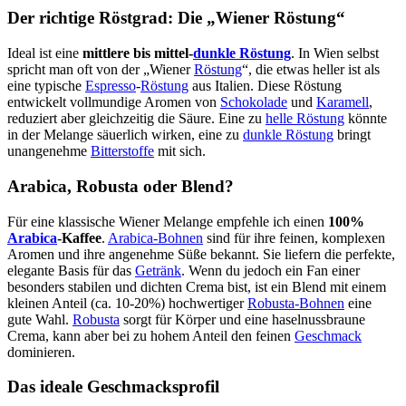
Der richtige Röstgrad: Die „Wiener Röstung“
Ideal ist eine
mittlere bis mittel-
dunkle Röstung
. In Wien selbst
spricht man oft von der „Wiener
Röstung
“, die etwas heller ist als
eine typische
Espresso
-
Röstung
aus Italien. Diese Röstung
entwickelt vollmundige Aromen von
Schokolade
und
Karamell
,
reduziert aber gleichzeitig die Säure. Eine zu
helle Röstung
könnte
in der Melange säuerlich wirken, eine zu
dunkle Röstung
bringt
unangenehme
Bitterstoffe
mit sich.
Arabica, Robusta oder Blend?
Für eine klassische Wiener Melange empfehle ich einen
100%
Arabica
-Kaffee
.
Arabica-Bohnen
sind für ihre feinen, komplexen
Aromen und ihre angenehme Süße bekannt. Sie liefern die perfekte,
elegante Basis für das
Getränk
. Wenn du jedoch ein Fan einer
besonders stabilen und dichten Crema bist, ist ein Blend mit einem
kleinen Anteil (ca. 10-20%) hochwertiger
Robusta-Bohnen
eine
gute Wahl.
Robusta
sorgt für Körper und eine haselnussbraune
Crema, kann aber bei zu hohem Anteil den feinen
Geschmack
dominieren.
Das ideale Geschmacksprofil