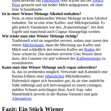
typischerweise mit
Filterkaffee
oder Kaffee aus der
French
Press
gemacht und mit heißer Milch aufgegossen, oft ohne
feste Schaumhaube.
Ist in einer Wiener Melange Alkohol enthalten?
Nein, in einer traditionellen Wiener Melange ist kein Alkohol
enthalten. Sie ist eine reine Kaffee- und Milchspezialität. Es
gibt jedoch Variationen wie den „Kaisermelange“, bei dem
Eigelb und manchmal auch Cognac hinzugefügt werden.
Wie trinkt man eine Wiener Melange richtig?
Traditionell wird sie ungerührt serviert, sodass man zuerst den
reinen
Milchschaum
, dann die Mischung aus Kaffee und
Milch und schließlich den reineren Kaffee am
Boden
der
Tasse schmeckt. Das daneben servierte Glas Wasser dient
dazu, den Gaumen vor und während des
Kaffeegenusses
zu
neutralisieren.
Kann man eine Wiener Melange auch vegan zubereiten?
Ja, das ist problemlos möglich. Verwende statt Kuhmilch eine
Barista-Edition einer
pflanzlichen
Milchalternative.
Hafermilch eignet sich besonders gut, da sie eine natürliche
Süße mitbringt und sich hervorragend zu einem cremigen,
stabilen Schaum aufschlagen lässt. Auch Soja- oder
Mandelmilch (jeweils in der Barista-Variante) sind gute
Alternativen
.
Fazit: Ein Stück Wiener