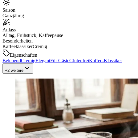
Saison
Ganzjährig
Anlass
Alltag, Frühstück, Kaffeepause
Besonderheiten
Kaffeeklassiker
Cremig
Eigenschaften
Belebend
Cremig
Elegant
Für Gäste
Glutenfrei
Kaffee-Klassiker
+
2
weitere