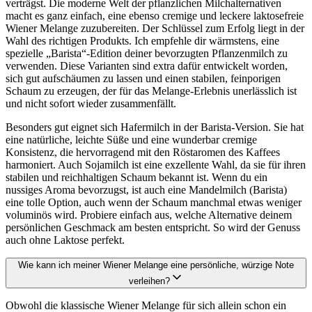
verträgst. Die moderne Welt der pflanzlichen Milchalternativen
macht es ganz einfach, eine ebenso cremige und leckere laktosefreie
Wiener Melange zuzubereiten. Der Schlüssel zum Erfolg liegt in der
Wahl des richtigen Produkts. Ich empfehle dir wärmstens, eine
spezielle „Barista“-Edition deiner bevorzugten Pflanzenmilch zu
verwenden. Diese Varianten sind extra dafür entwickelt worden,
sich gut aufschäumen zu lassen und einen stabilen, feinporigen
Schaum zu erzeugen, der für das Melange-Erlebnis unerlässlich ist
und nicht sofort wieder zusammenfällt.
Besonders gut eignet sich Hafermilch in der Barista-Version. Sie hat
eine natürliche, leichte Süße und eine wunderbar cremige
Konsistenz, die hervorragend mit den Röstaromen des Kaffees
harmoniert. Auch Sojamilch ist eine exzellente Wahl, da sie für ihren
stabilen und reichhaltigen Schaum bekannt ist. Wenn du ein
nussiges Aroma bevorzugst, ist auch eine Mandelmilch (Barista)
eine tolle Option, auch wenn der Schaum manchmal etwas weniger
voluminös wird. Probiere einfach aus, welche Alternative deinem
persönlichen Geschmack am besten entspricht. So wird der Genuss
auch ohne Laktose perfekt.
Wie kann ich meiner Wiener Melange eine persönliche, würzige Note
verleihen?
Obwohl die klassische Wiener Melange für sich allein schon ein