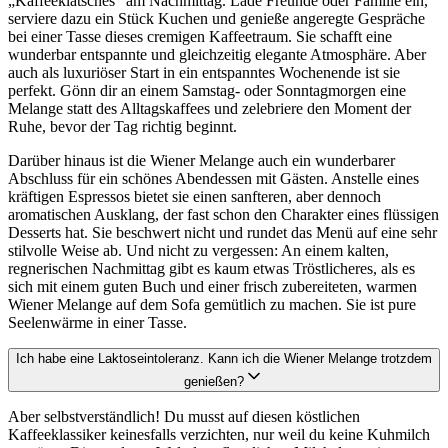
„Kaffeeklatsches“ am Nachmittag. Lade Freunde oder Familie ein,
serviere dazu ein Stück Kuchen und genieße angeregte Gespräche
bei einer Tasse dieses cremigen Kaffeetraum. Sie schafft eine
wunderbar entspannte und gleichzeitig elegante Atmosphäre. Aber
auch als luxuriöser Start in ein entspanntes Wochenende ist sie
perfekt. Gönn dir an einem Samstag- oder Sonntagmorgen eine
Melange statt des Alltagskaffees und zelebriere den Moment der
Ruhe, bevor der Tag richtig beginnt.
Darüber hinaus ist die Wiener Melange auch ein wunderbarer
Abschluss für ein schönes Abendessen mit Gästen. Anstelle eines
kräftigen Espressos bietet sie einen sanfteren, aber dennoch
aromatischen Ausklang, der fast schon den Charakter eines flüssigen
Desserts hat. Sie beschwert nicht und rundet das Menü auf eine sehr
stilvolle Weise ab. Und nicht zu vergessen: An einem kalten,
regnerischen Nachmittag gibt es kaum etwas Tröstlicheres, als es
sich mit einem guten Buch und einer frisch zubereiteten, warmen
Wiener Melange auf dem Sofa gemütlich zu machen. Sie ist pure
Seelenwärme in einer Tasse.
Ich habe eine Laktoseintoleranz. Kann ich die Wiener Melange trotzdem
genießen?
Aber selbstverständlich! Du musst auf diesen köstlichen
Kaffeeklassiker keinesfalls verzichten, nur weil du keine Kuhmilch