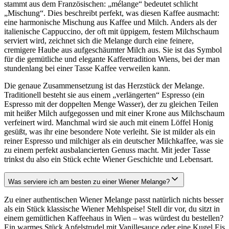
stammt aus dem Französischen: „mélange“ bedeutet schlicht
„Mischung“. Dies beschreibt perfekt, was diesen Kaffee ausmacht:
eine harmonische Mischung aus Kaffee und Milch. Anders als der
italienische Cappuccino, der oft mit üppigem, festem Milchschaum
serviert wird, zeichnet sich die Melange durch eine feinere,
cremigere Haube aus aufgeschäumter Milch aus. Sie ist das Symbol
für die gemütliche und elegante Kaffeetradition Wiens, bei der man
stundenlang bei einer Tasse Kaffee verweilen kann.
Die genaue Zusammensetzung ist das Herzstück der Melange.
Traditionell besteht sie aus einem „verlängerten“ Espresso (ein
Espresso mit der doppelten Menge Wasser), der zu gleichen Teilen
mit heißer Milch aufgegossen und mit einer Krone aus Milchschaum
verfeinert wird. Manchmal wird sie auch mit einem Löffel Honig
gesüßt, was ihr eine besondere Note verleiht. Sie ist milder als ein
reiner Espresso und milchiger als ein deutscher Milchkaffee, was sie
zu einem perfekt ausbalancierten Genuss macht. Mit jeder Tasse
trinkst du also ein Stück echte Wiener Geschichte und Lebensart.
Was serviere ich am besten zu einer Wiener Melange?
Zu einer authentischen Wiener Melange passt natürlich nichts besser
als ein Stück klassische Wiener Mehlspeise! Stell dir vor, du sitzt in
einem gemütlichen Kaffeehaus in Wien – was würdest du bestellen?
Ein warmes Stück Apfelstrudel mit Vanillesauce oder eine Kugel Eis