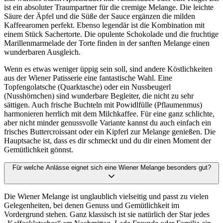
ist ein absoluter Traumpartner für die cremige Melange. Die leichte
Säure der Äpfel und die Süße der Sauce ergänzen die milden
Kaffeearomen perfekt. Ebenso legendär ist die Kombination mit
einem Stück Sachertorte. Die opulente Schokolade und die fruchtige
Marillenmarmelade der Torte finden in der sanften Melange einen
wunderbaren Ausgleich.
Wenn es etwas weniger üppig sein soll, sind andere Köstlichkeiten
aus der Wiener Patisserie eine fantastische Wahl. Eine
Topfengolatsche (Quarktasche) oder ein Nussbeugerl
(Nusshörnchen) sind wunderbare Begleiter, die nicht zu sehr
sättigen. Auch frische Buchteln mit Powidlfülle (Pflaumenmus)
harmonieren herrlich mit dem Milchkaffee. Für eine ganz schlichte,
aber nicht minder genussvolle Variante kannst du auch einfach ein
frisches Buttercroissant oder ein Kipferl zur Melange genießen. Die
Hauptsache ist, dass es dir schmeckt und du dir einen Moment der
Gemütlichkeit gönnst.
Für welche Anlässe eignet sich eine Wiener Melange besonders gut?
Die Wiener Melange ist unglaublich vielseitig und passt zu vielen
Gelegenheiten, bei denen Genuss und Gemütlichkeit im
Vordergrund stehen. Ganz klassisch ist sie natürlich der Star jedes