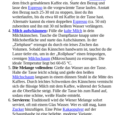
dem frisch gemahlenen Kaffee ein. Starte den Bezug und
lasse den
Espresso
in die vorgewärmte Tasse laufen. Anstatt
den Bezug nach 25-30 ml zu stoppen, lässt du ihn
weiterlaufen, bis du etwa 60 ml Kaffee in der Tasse hast.
Alternativ kannst du einen doppelten
Espresso
(ca. 50 ml)
zubereiten und ihn mit 30 ml heißem Wasser verlängern.
Milch aufschäumen
:
Fülle die
kalte Milch
in dein
Milchkännchen. Tauche die Dampflanze knapp unter die
Milchoberfläche und starte das Aufschäumen. In der
„Ziehphase“ erzeugst du durch ein leises Zischen das
Volumen. Sobald das Kännchen handwarm ist, tauchst du die
Lanze tiefer ein, um in der „Rollphase“ einen feinporigen,
cremigen
Milchschaum
(Mikroschaum) zu erzeugen. Die
ideale Temperatur liegt bei 60-65 °C.
Die Melange vollenden:
Gieße das Wasser aus der Tasse.
Halte die Tasse leicht schräg und gieße den heißen
Milchschaum
langsam in einem dünnen Strahl in die Mitte des
Kaffees. Durch leichtes Schwenken des Kännchens vermischt
sich die flüssige Milch mit dem Kaffee, während der Schaum
an die Oberfläche steigt. Fülle die Tasse bis zum Rand auf,
sodass eine schöne, weiße Haube entsteht.
Servieren:
Traditionell wird die Wiener Melange sofort
serviert, oft mit einem Glas Wasser. Wer es süß mag, kann
Zucker
hinzufügen. Eine Prise
Kakaopulver
auf der
Schaumhaube ist eine beliebte, moderne Variante.