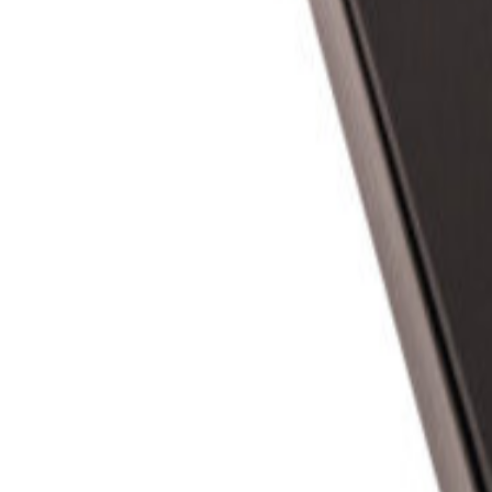
Unbekannt
Zassenhaus Digitale Kaffeewaage Expert
39.99
€
Details ansehen