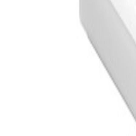
-
43
%
Sorso
SORSO Smart Premium Kaffeewaage - Schwarz