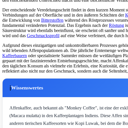
den entscheidenden Unterschied macht und eine biochemische Veränd
Der entscheidende Veredelungsschritt findet in dem kurzen Moment st
Verbindungen auf der Oberfläche und in den äußeren Schichten der
K
die Entwicklung von
Bitterstoffen
während des Röstprozesses verantwor
fundamental veränderten Potenzial. Das Ergebnis nach der
Röstung
is
Säurestruktur wird ebenfalls beeinflusst, sie erscheint oft sanfter und
wird und das
Geschmacksprofil
auf eine Weise verfeinert, die durch
Aufgrund dieses einzigartigen und unkontrollierbaren Prozesses gehö
wild lebenden Affenpopulationen ab. Die jährliche Erntemenge welt
Kaffeebauern
oder spezialisierte Sammler müssen die weitläufigen 
gepaart mit der faszinierenden Entstehungsgeschichte, macht Affenka
den täglichen Konsum als vielmehr ein Erlebnis, eine Kuriosität, die
reflektiert also nicht nur den Geschmack, sondern auch die Seltenhe
ℹ️
Wissenswertes
Affenkaffee, auch bekannt als "Monkey Coffee", ist eine der exkl
(Macaca mulatta) in den Kaffeeplantagen Indiens. Diese Affen sind
anderen tierischen Kaffeesorten wie Kopi Luwak, bei dem die Boh