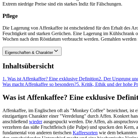
Extrem niedrige Preise sind ein starkes Indiz für Fälschungen.
Pflege
Die Lagerung von Affenkaffee ist entscheidend für den Erhalt des Ar
Feuchtigkeit und starken Gerüchen. Eine Lagerung im Kühlschrank ode
Wochen nach dem Röstdatum verbraucht werden. Gemahlen werden soll
Eigenschaften & Charakter
Inhaltsübersicht
1
.
Was ist Affenkaffee? Eine exklusive Definition
2
.
Der Ursprung und
Was macht Affenkaffee so besonders?
5
.
Kritik, Ethik und der hohe Pr
Was ist Affenkaffee? Eine exklusive Defini
Affenkaffee, im Englischen oft als "Monkey Coffee" bezeichnet, ist e
einzigartigen Charakter einer "Veredelung" durch Affen. Konkret han
anschließend
wieder
ausgespuckt werden. Die Affen, als anspruchsvoll
verzehren das süße Fruchtfleisch (die Pulpe) und spucken den Kern, 
fundamental von anderen tierischen
Kaffeesorten
wie dem bekannten K