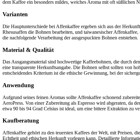
dem Kaffee ein besonders mildes, weiches Aroma mit oft süßlichen N
Varianten
Die Hauptunterschiede bei Affenkaffee ergeben sich aus der Herkunft
Rhesusaffen die Bohnen bearbeiten, und taiwanesischer Affenkaffee
die nachfolgende Verarbeitung der ausgespuckten Bohnen entstehen.
Material & Qualität
Das Ausgangsmaterial sind hochwertige Kaffeebohnen, die durch den S
eine transparente Herkunftsangabe. Die Bohnen selbst sollten von ho
entscheidendes Kriterium ist die ethische Gewinnung, bei der sicherg
Anwendung
Aufgrund seines feinen Aromas sollte Affenkaffee schonend zubere
AeroPress. Von einer Zubereitung als Espresso wird abgeraten, da de
etwa 90 bis 94 Grad Celsius ist ideal, um eine bittere Extraktion zu v
Kaufberatung
Affenkaffee gehört zu den teuersten Kaffees der Welt, mit Preisen, d
Echtheit und ethischen Herkunft vorlegen kann. Detaillierte Informat