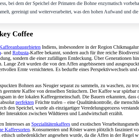
zess, bei dem der Speichel der Primaten die Bohne enzymatisch vorbeha
t, gereinigt und weiterverarbeitet, was den hohen Aufwand und die Ex
key Coffee
Kaffeeanbaugebieten
Indiens, insbesondere in der Region Chikmagalur
a
- und
Robusta
-Kaffee bekannt, sondern auch für ihre reiche Biodivers
findung, sondern die einer zufälligen Entdeckung. Über Generationen 
n. Lange Zeit wurden die von den Affen angebissenen und ausgespuckte
wertvollen Ernte vernichteten. Es bedurfte eines Perspektivwechsels un
espuckten Bohnen aus Neugier separat zu sammeln, zu waschen, zu tr
 geerntete Kaffee von denselben Sträuchern. Der Kaffee war spürbar mi
ngsam in der lokalen Kaffeegemeinschaft. Die Bauern erkannten, dass 
 absolut
perfekten
Früchte trafen – eine Qualitätskontrolle, die menschl
h den Speichel, wurde als einzigartiger Veredelungsprozess verstanden.
der Interaktion zwischen Wildtieren und Landwirtschaft erzählt.
n Interesses an
Spezialitätenkaffees
und exotischen Verarbeitungsmet
che Kaffeesorten
. Konsumenten und Röster waren plötzlich fasziniert v
als ethisch unbedenklicher angesehen wurde, da die Affen in der Regel w