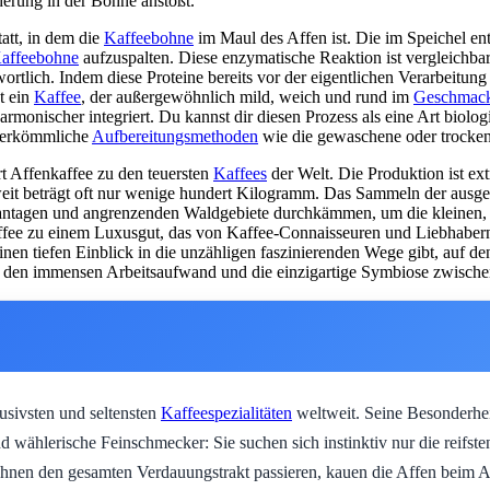
erung in der Bohne anstößt.
att, in dem die
Kaffeebohne
im Maul des Affen ist. Die im Speichel e
affeebohne
aufzuspalten. Diese enzymatische Reaktion ist vergleichbar 
tlich. Indem diese Proteine bereits vor der eigentlichen Verarbeitung
t ein
Kaffee
, der außergewöhnlich mild, weich und rund im
Geschmac
 harmonischer integriert. Du kannst dir diesen Prozess als eine Art biolo
 herkömmliche
Aufbereitungsmethoden
wie die gewaschene oder trockene
rt Affenkaffee zu den teuersten
Kaffees
der Welt. Die Produktion ist ext
weit beträgt oft nur wenige hundert Kilogramm. Das Sammeln der ausg
Plantagen und angrenzenden Waldgebiete durchkämmen, um die kleine
ffee zu einem Luxusgut, das von Kaffee-Connaisseuren und Liebhabern 
 einen tiefen Einblick in die unzähligen faszinierenden Wege gibt, auf 
it, den immensen Arbeitsaufwand und die einzigartige Symbiose zwisch
usivsten und seltensten
Kaffeespezialitäten
weltweit. Seine Besonderhei
 wählerische Feinschmecker: Sie suchen sich instinktiv nur die reifste
nen den gesamten Verdauungstrakt passieren, kauen die Affen beim Aff