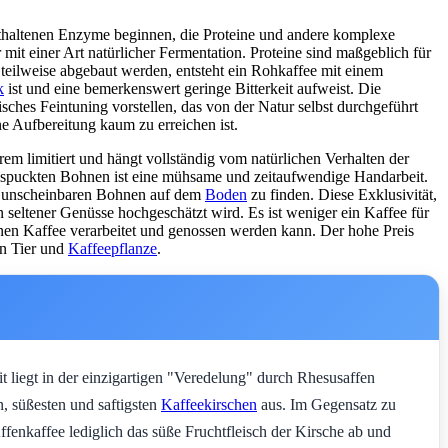
nthaltenen Enzyme beginnen, die Proteine und andere komplexe
mit einer Art natürlicher Fermentation. Proteine sind maßgeblich für
 teilweise abgebaut werden, entsteht ein Rohkaffee mit einem
k
ist und eine bemerkenswert geringe Bitterkeit aufweist. Die
gisches Feintuning vorstellen, das von der Natur selbst durchgeführt
 Aufbereitung kaum zu erreichen ist.
rem limitiert und hängt vollständig vom natürlichen Verhalten der
espuckten Bohnen ist eine mühsame und zeitaufwendige Handarbeit.
n, unscheinbaren Bohnen auf dem
Boden
zu finden. Diese Exklusivität,
seltener Genüsse hochgeschätzt wird. Es ist weniger ein Kaffee für
denen Kaffee verarbeitet und genossen werden kann. Der hohe Preis
en Tier und
Kaffeepflanze
.
t liegt in der einzigartigen "Veredelung" durch Rhesusaffen
n, süßesten und saftigsten
Kaffeekirschen
aus. Im Gegensatz zu
enkaffee lediglich das süße Fruchtfleisch der Kirsche ab und