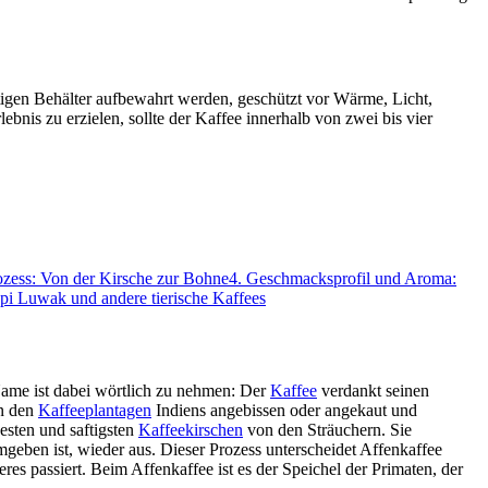
tigen Behälter aufbewahrt werden, geschützt vor Wärme, Licht,
nis zu erzielen, sollte der Kaffee innerhalb von zwei bis vier
rozess: Von der Kirsche zur Bohne
4
.
Geschmacksprofil und Aroma:
pi Luwak und andere tierische Kaffees
ame ist dabei wörtlich zu nehmen: Der
Kaffee
verdankt seinen
in den
Kaffeeplantagen
Indiens angebissen oder angekaut und
esten und saftigsten
Kaffeekirschen
von den Sträuchern. Sie
geben ist, wieder aus. Dieser Prozess unterscheidet Affenkaffee
 passiert. Beim Affenkaffee ist es der Speichel der Primaten, der