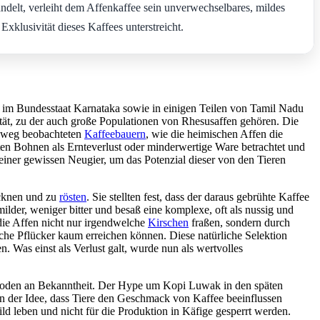
ndelt, verleiht dem Affenkaffee sein unverwechselbares, mildes
klusivität dieses Kaffees unterstreicht.
 im Bundesstaat Karnataka sowie in einigen Teilen von Tamil Nadu
ität, zu der auch große Populationen von Rhesusaffen gehören. Die
hinweg beobachteten
Kaffeebauern
, wie die heimischen Affen die
n Bohnen als Ernteverlust oder minderwertige Ware betrachtet und
d einer gewissen Neugier, um das Potenzial dieser von den Tieren
ocknen und zu
rösten
. Sie stellten fest, dass der daraus gebrühte Kaffee
lder, weniger bitter und besaß eine komplexe, oft als nussig und
die Affen nicht nur irgendwelche
Kirschen
fraßen, sondern durch
iche Pflücker kaum erreichen können. Diese natürliche Selektion
 Was einst als Verlust galt, wurde nun als wertvolles
hoden an Bekanntheit. Der Hype um Kopi Luwak in den späten
on der Idee, dass Tiere den Geschmack von Kaffee beeinflussen
ild leben und nicht für die Produktion in Käfige gesperrt werden.