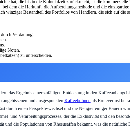
e hat, die bis in die Kolonialzeit zurückreicht, ist die kommerziell
 bei dem die Herkunft, die Aufbereitungsmethode und die einzigartige
auch winziger Bestandteil des Portfolios von Händlern, die sich auf die s
 durch Verdauung.
ben.
ns.
dige Noten.
etkatzen) zu unterscheiden.
ondern das Ergebnis einer zufälligen Entdeckung in den Kaffeeanbaugeb
en angebissenen und ausgespuckten
Kaffeebohnen
als Ernteverlust bet
rst durch einen Perspektivwechsel und die Neugier einiger Bauern wurd
mmel- und Verarbeitungsprozesses, der die Exklusivität und den beso
sität und die Populationen von Rhesusaffen bekannt, was die natürliche 