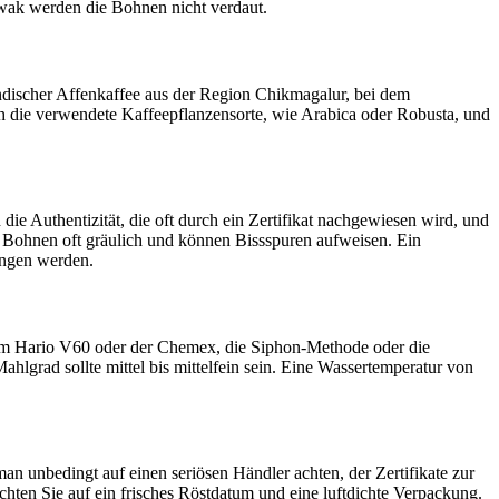
uwak werden die Bohnen nicht verdaut.
indischer Affenkaffee aus der Region Chikmagalur, bei dem
 die verwendete Kaffeepflanzensorte, wie Arabica oder Robusta, und
e Authentizität, die oft durch ein Zertifikat nachgewiesen wird, und
e Bohnen oft gräulich und können Bissspuren aufweisen. Ein
wungen werden.
em Hario V60 oder der Chemex, die Siphon-Methode oder die
lgrad sollte mittel bis mittelfein sein. Eine Wassertemperatur von
an unbedingt auf einen seriösen Händler achten, der Zertifikate zur
chten Sie auf ein frisches Röstdatum und eine luftdichte Verpackung.