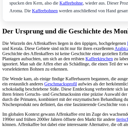
spucken den Kern, also die
Kaffeebohne
, wieder aus. Dieser Pro
Aroma. Die
Kaffeebohnen
werden anschließend von Hand gesammel
Der Ursprung und die Geschichte des Mon
Die Wurzeln des Affenkaffees liegen in den üppigen, hochgelegenen
und Kerala. Diese Gebiete sind nicht nur für ihren exzellenten
Arabic
Geschichte des Affenkaffees ist keine Geschichte einer gezielten Er
Plantagen aufsuchten, um sich an den reifsten
Kaffeekirschen
zu labe
ignoriert. Man sah die Affen eher als Schädlinge, die einen Teil der 
vorselektierten Bohnen zu erkennen.
Die Wende kam, als einige findige Kaffeebauern begannen, die ausg
ein erstaunlich anderes
Geschmacksprofil
aufwies als der herkömmlich
schokoladig beschriebene Süße. Diese Entdeckung verbreitete sich la
ihren feinen Geruchs- und Geschmackssinn eine präzise Auswahl der
durch die Primaten, kombiniert mit der enzymatischen Behandlung durc
Nischenprodukt neu definiert, das eine faszinierende Geschichte von 
Im globalen Kontext gewann Affenkaffee erst im Zuge des wachsende
1990er und frühen 2000er Jahren öffnete den Markt für andere
tieris
können. Affenkaffee bot dabei eine interessante Alternative, die oft 