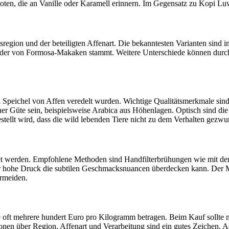
oten, die an Vanille oder Karamell erinnern. Im Gegensatz zu Kopi L
sregion und der beteiligten Affenart. Die bekanntesten Varianten sind 
, der von Formosa-Makaken stammt. Weitere Unterschiede können durch
peichel von Affen veredelt wurden. Wichtige Qualitätsmerkmale sind di
her Güte sein, beispielsweise Arabica aus Höhenlagen. Optisch sind di
estellt wird, dass die wild lebenden Tiere nicht zu dem Verhalten gez
itet werden. Empfohlene Methoden sind Handfilterbrühungen wie mit d
r hohe Druck die subtilen Geschmacksnuancen überdecken kann. Der Mah
ermeiden.
ie oft mehrere hundert Euro pro Kilogramm betragen. Beim Kauf sollte m
ionen über Region, Affenart und Verarbeitung sind ein gutes Zeichen. A