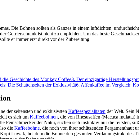
omas. Die Bohnen sollten als Ganzes in einem luftdichten, undurchsich
r Gefrierschrank ist nicht zu empfehlen. Um das beste Geschmackserleb
te er immer erst direkt vor der Zubereitung.
 die Geschichte des Monkey Coffee
3
.
Der einzigartige Herstellungsp
eis: Die Schattenseiten der Exklusivität
6
.
Affenkaffee im Vergleich: Ko
tion
ine der seltensten und exklusivsten
Kaffeespezialitäten
der Welt. Sein N
delt es sich um
Kaffeebohnen
, die von Rhesusaffen (Macaca mulatta) 
e Feinschmecker der Natur, suchen sich instinktiv nur die reifsten, süß
also die
Kaffeebohne
, die noch von ihrer schützenden Pergamenthaut um
opi Luwak, bei dem die Bohne den gesamten Verdauungstrakt des Tieres