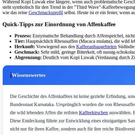
Während Kopi Luwak eine längere, wenn auch problematische Geschicht
steht symbolisch für den Trend in der "Third Wave"-Kaffeebewegung,
wie das reine
Geschmacksprofil
selbst. Heute ist er ein fester, wenn 
Quick-Tipps zur Einordnung von Affenkaffee
Prozess:
Enzymatische Behandlung durch Affenspeichel, nicht
Tier:
Hauptsächlich Rhesusaffen (Macaca mulatta), die wild le
Herkunft:
Vorwiegend aus den
Kaffeeanbaugebieten
Südindie
Geschmack:
Sehr mild, geringe Bitterkeit, oft nussig-schokola
Abgrenzung:
Deutlich vom Kopi Luwak (Verdauung durch Zib
ℹ️
Wissenswertes
Die Geschichte des Affenkaffees ist keine gezielte Erfindung, s
Bundesstaat Karnataka. Ursprünglich wurden die von Rhesusaff
die wild lebenden Affen die reifsten
Kaffeekirschen
auswählten. E
Diese Entdeckung führte zur Entwicklung eines einzigartigen Sa
nicht nur für ihren Kaffee, sondern auch für ihre reiche Biodiver