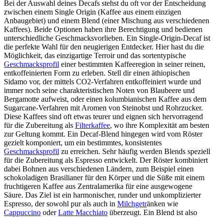
Bei der Auswahl deines Decafs stehst du oft vor der Entscheidung
zwischen einem Single Origin (Kaffee aus einem einzigen
Anbaugebiet) und einem Blend (einer Mischung aus verschiedenen
Kaffees). Beide Optionen haben ihre Berechtigung und bedienen
unterschiedliche Geschmacksvorlieben. Ein Single-Origin-Decaf ist
die perfekte Wahl für den neugierigen Entdecker. Hier hast du die
Möglichkeit, das einzigartige Terroir und das sortentypische
Geschmacksprofil
einer bestimmten Kaffeeregion in seiner reinen,
entkoffeinierten Form zu erleben. Stell dir einen äthiopischen
Sidamo vor, der mittels CO2-Verfahren entkoffeiniert wurde und
immer noch seine charakteristischen Noten von Blaubeere und
Bergamotte aufweist, oder einen kolumbianischen Kaffee aus dem
Sugarcane-Verfahren mit Aromen von Steinobst und Rohrzucker.
Diese Kaffees sind oft etwas teurer und eignen sich hervorragend
für die Zubereitung als
Filterkaffee
, wo ihre Komplexität am besten
zur Geltung kommt. Ein Decaf-Blend hingegen wird vom Röster
gezielt komponiert, um ein bestimmtes, konsistentes
Geschmacksprofil
zu erreichen. Sehr häufig werden Blends speziell
für die Zubereitung als Espresso entwickelt. Der Röster kombiniert
dabei Bohnen aus verschiedenen Ländern, zum Beispiel einen
schokoladigen Brasilianer für den Körper und die Süße mit einem
fruchtigeren Kaffee aus Zentralamerika für eine ausgewogene
Säure. Das Ziel ist ein harmonischer, runder und unkomplizierter
Espresso, der sowohl pur als auch in
Milchgetr
änken wie
Cappuccino
oder
Latte Macchiato
überzeugt. Ein Blend ist also