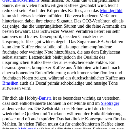
Geschmackserlebnis
beeinflussen. So kann die wahrgenommene
Säure, die in vielen hochwertigen Kaffees geschätzt wird, leicht
reduziert sein. Auch der Körper des Kaffees, also das
Mundgefühl
,
kann sich etwas leichter anfühlen. Die verschiedenen Verfahren
hinterlassen dabei ihre eigene Signatur. Das CO2-Verfahren gilt als
dasjenige, das die ursprünglichen Säuren und die feine Aromatik am
besten bewahrt. Das Schweizer-Wasser-Verfahren liefert ein sehr
sauberes und klares Tassenprofil, das den Charakter des
Ursprungskaffees gut widerspiegelt. Das Sugarcane-EA-Verfahren
kann dem Kaffee eine subtile, oft als angenehm empfundene
fruchtige oder weinige Note hinzufügen, die aus dem Ethylacetat
selbst stammt. Letztendlich bleibt jedoch die Qualität des
ursprünglichen Rohkaffees der alles entscheidende Faktor. Ein
herausragender, komplexer Kaffee aus Äthiopien wird auch nach
einer schonenden Entkoffeinierung noch immer seine floralen und
fruchtigen Noten zeigen, während ein durchschnittlicher Kaffee aus
Brasilien
auch als Decaf primär schokoladige und nussige Töne
aufweisen wird.
Für dich als Hobby-
Barista
ist es besonders wichtig zu verstehen,
dass sich entkoffeinierte Bohnen in der Mühle und im
Siebträger
anders verhalten. Die Zellstruktur der Bohne wird durch das
wiederholte Quellen und Trocknen während der Entkoffeinierung
poröser und oft auch spröder. Das hat direkte Konsequenzen für das
Mahlen. In vielen Fällen musst du für entkoffeinierten Kaffee einen