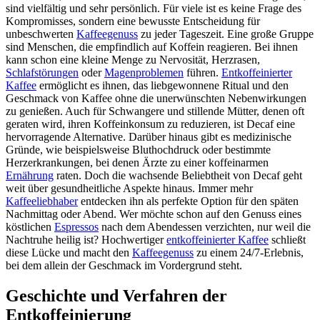
sind vielfältig und sehr persönlich. Für viele ist es keine Frage des
Kompromisses, sondern eine bewusste Entscheidung für
unbeschwerten
Kaffeegenuss
zu jeder Tageszeit. Eine große Gruppe
sind Menschen, die empfindlich auf Koffein reagieren. Bei ihnen
kann schon eine kleine Menge zu Nervosität, Herzrasen,
Schlafstörungen
oder
Magenproblemen
führen.
Entkoffeinierter
Kaffee
ermöglicht es ihnen, das liebgewonnene Ritual und den
Geschmack von Kaffee ohne die unerwünschten Nebenwirkungen
zu genießen. Auch für Schwangere und stillende Mütter, denen oft
geraten wird, ihren Koffeinkonsum zu reduzieren, ist Decaf eine
hervorragende Alternative. Darüber hinaus gibt es medizinische
Gründe, wie beispielsweise Bluthochdruck oder bestimmte
Herzerkrankungen, bei denen Ärzte zu einer koffeinarmen
Ernährung
raten. Doch die wachsende Beliebtheit von Decaf geht
weit über gesundheitliche Aspekte hinaus. Immer mehr
Kaffeeliebhaber
entdecken ihn als perfekte Option für den späten
Nachmittag oder Abend. Wer möchte schon auf den Genuss eines
köstlichen
Espressos
nach dem Abendessen verzichten, nur weil die
Nachtruhe heilig ist? Hochwertiger
entkoffeinierter Kaffee
schließt
diese Lücke und macht den
Kaffeegenuss
zu einem 24/7-Erlebnis,
bei dem allein der Geschmack im Vordergrund steht.
Geschichte und Verfahren der
Entkoffeinierung