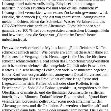
Lösungsmittel nahezu vollständig. Ethylacetat kommt sogar
natürlich in vielen Früchten vor und wird oft als „natürliches“
Lösungsmittel vermarktet, wenn es aus Zuckerrohr gewonnen wird.
Für alle, die dennoch jegliche Art von chemischen Lösungsmitteln
meiden möchten, bieten das Schweizer-Wasser-Verfahren und das
CO2-Verfahren eine perfekte Alternative. Diese Methoden sind
garantiert zu 100 % frei von zugesetzten chemischen Lösungsmitteln
und beweisen, dass die Sorge vor „Chemie im Decaf“ heute
unbegründet ist.
Der zweite weit verbreitete Mythos lautet: „Entkoffeinierter Kaffee
schmeckt einfach nicht.“ Wie bereits erwähnt, ist diese Annahme ein
Relikt aus der Vergangenheit. Heutzutage ist die Ursache für einen
schlecht schmeckenden Decaf selten das Entkoffeinierungsverfahren
an sich, sondern vielmehr die mangelnde Qualität oder Frische des
Kaffees. Ein sehr häufiger Fehler, den viele Konsumenten begehen,
ist der Kauf von vorgemahlenem, anonymem Decaf-Pulver aus dem
Supermarktregal. Dieses Produkt hat oft eine lange Reise und
Lagerzeit hinter sich. Kaffee, ob mit oder ohne Koffein, ist ein
Frischeprodukt. Sobald die Bohne gemahlen ist, vergrößert sich ihre
Oberfläche dramatisch, und die flüchtigen Aromastoffe verfliegen
innerhalb von Minuten. Entkoffeinierte Bohnen sind aufgrund ihrer
veränderten, poröseren Zellstruktur sogar noch anfälliger für den
Alterungsprozess und die Oxidation. Sie werden schneller „alt“ und
schmecken dann fade, pappig oder unangenehm holzig. Die Lösung