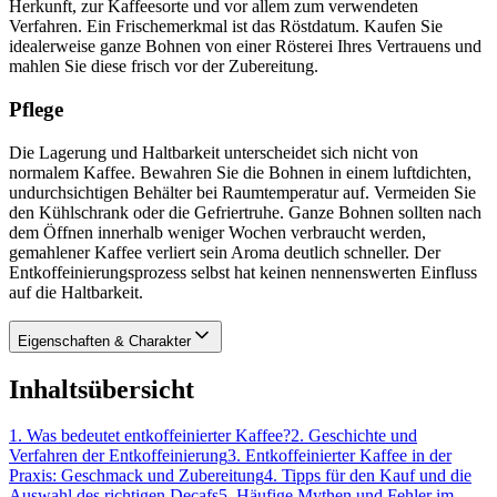
Herkunft, zur Kaffeesorte und vor allem zum verwendeten
Verfahren. Ein Frischemerkmal ist das Röstdatum. Kaufen Sie
idealerweise ganze Bohnen von einer Rösterei Ihres Vertrauens und
mahlen Sie diese frisch vor der Zubereitung.
Pflege
Die Lagerung und Haltbarkeit unterscheidet sich nicht von
normalem Kaffee. Bewahren Sie die Bohnen in einem luftdichten,
undurchsichtigen Behälter bei Raumtemperatur auf. Vermeiden Sie
den Kühlschrank oder die Gefriertruhe. Ganze Bohnen sollten nach
dem Öffnen innerhalb weniger Wochen verbraucht werden,
gemahlener Kaffee verliert sein Aroma deutlich schneller. Der
Entkoffeinierungsprozess selbst hat keinen nennenswerten Einfluss
auf die Haltbarkeit.
Eigenschaften & Charakter
Inhaltsübersicht
1
.
Was bedeutet entkoffeinierter Kaffee?
2
.
Geschichte und
Verfahren der Entkoffeinierung
3
.
Entkoffeinierter Kaffee in der
Praxis: Geschmack und Zubereitung
4
.
Tipps für den Kauf und die
Auswahl des richtigen Decafs
5
.
Häufige Mythen und Fehler im