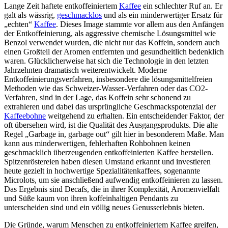
Lange Zeit haftete entkoffeiniertem
Kaffee
ein schlechter Ruf an. Er
galt als wässrig,
geschmacklos
und als ein minderwertiger Ersatz für
„echten“
Kaffee
. Dieses Image stammte vor allem aus den Anfängen
der Entkoffeinierung, als aggressive chemische Lösungsmittel wie
Benzol verwendet wurden, die nicht nur das Koffein, sondern auch
einen Großteil der Aromen entfernten und gesundheitlich bedenklich
waren. Glücklicherweise hat sich die Technologie in den letzten
Jahrzehnten dramatisch weiterentwickelt. Moderne
Entkoffeinierungsverfahren, insbesondere die lösungsmittelfreien
Methoden wie das Schweizer-Wasser-Verfahren oder das CO2-
Verfahren, sind in der Lage, das Koffein sehr schonend zu
extrahieren und dabei das ursprüngliche Geschmackspotenzial der
Kaffeebohne
weitgehend zu erhalten. Ein entscheidender Faktor, der
oft übersehen wird, ist die Qualität des Ausgangsprodukts. Die alte
Regel „Garbage in, garbage out“ gilt hier in besonderem Maße. Man
kann aus minderwertigen, fehlerhaften Rohbohnen keinen
geschmacklich überzeugenden entkoffeinierten Kaffee herstellen.
Spitzenröstereien haben diesen Umstand erkannt und investieren
heute gezielt in hochwertige Spezialitätenkaffees, sogenannte
Microlots, um sie anschließend aufwendig entkoffeinieren zu lassen.
Das Ergebnis sind Decafs, die in ihrer Komplexität, Aromenvielfalt
und Süße kaum von ihren koffeinhaltigen Pendants zu
unterscheiden sind und ein völlig neues Genusserlebnis bieten.
Die Gründe, warum Menschen zu entkoffeiniertem Kaffee greifen,