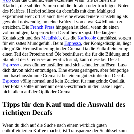
V60
oder die Chemex eine exzellente Wahl. Sie betonen die
Klarheit, die subtilen Säuren und die floralen oder fruchtigen Noten
des Kaffees. Hierbei solltest du ebenfalls mit dem Mahlgrad
experimentieren; oft ist auch hier eine etwas feinere Einstellung als
gewohnt notwendig, um eine Brühzeit von etwa 3-4 Minuten zu
erreichen. Die
French Press
hingegen ist ideal, wenn du einen
vollmundigen, körperreichen Decaf bevorzugst. Die längere
Kontaktzeit und das
Metallsieb
, das die
Kaffeeöle
durchlässt, sorgen
für ein sattes Mundgefühl. Beim
Espresso
, der Königsdisziplin, liegt
die größte Herausforderung in der Crema. Da die Entkoffeinierung
einen Teil der Proteine und Öle beeinflusst, die für die Bildung und
Stabilität der Crema verantwortlich sind, kann diese bei Decaf-
Espresso
etwas dünner ausfallen und sich schneller auflösen. Lass
dich davon nicht entmutigen. Eine etwas geringere, aber feinporige
und haselnussbraune Crema ist bei einem gut extrahierten Decaf-
Espresso
völlig normal und kein Zeichen für mangelnde Qualität.
Der Fokus sollte immer auf dem Geschmack in der Tasse liegen,
nicht allein auf der Optik der Crema.
Tipps für den Kauf und die Auswahl des
richtigen Decafs
Wenn du dich auf die Suche nach einem wirklich guten
entkoffeinierten Kaffee machst, ist Transparenz der Schlüssel zum