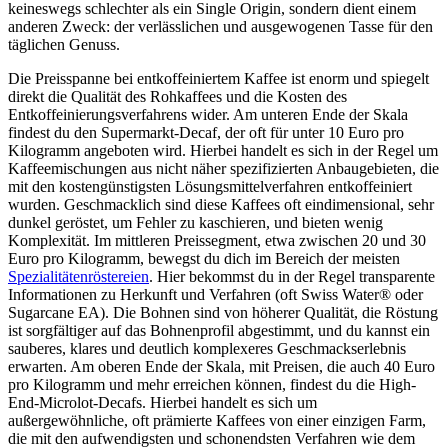
keineswegs schlechter als ein Single Origin, sondern dient einem
anderen Zweck: der verlässlichen und ausgewogenen Tasse für den
täglichen Genuss.
Die Preisspanne bei entkoffeiniertem Kaffee ist enorm und spiegelt
direkt die Qualität des Rohkaffees und die Kosten des
Entkoffeinierungsverfahrens wider. Am unteren Ende der Skala
findest du den Supermarkt-Decaf, der oft für unter 10 Euro pro
Kilogramm angeboten wird. Hierbei handelt es sich in der Regel um
Kaffeemischungen aus nicht näher spezifizierten Anbaugebieten, die
mit den kostengünstigsten Lösungsmittelverfahren entkoffeiniert
wurden. Geschmacklich sind diese Kaffees oft eindimensional, sehr
dunkel geröstet, um Fehler zu kaschieren, und bieten wenig
Komplexität. Im mittleren Preissegment, etwa zwischen 20 und 30
Euro pro Kilogramm, bewegst du dich im Bereich der meisten
Spezialitätenröstereien
. Hier bekommst du in der Regel transparente
Informationen zu Herkunft und Verfahren (oft Swiss Water® oder
Sugarcane EA). Die Bohnen sind von höherer Qualität, die Röstung
ist sorgfältiger auf das Bohnenprofil abgestimmt, und du kannst ein
sauberes, klares und deutlich komplexeres Geschmackserlebnis
erwarten. Am oberen Ende der Skala, mit Preisen, die auch 40 Euro
pro Kilogramm und mehr erreichen können, findest du die High-
End-Microlot-Decafs. Hierbei handelt es sich um
außergewöhnliche, oft prämierte Kaffees von einer einzigen Farm,
die mit den aufwendigsten und schonendsten Verfahren wie dem