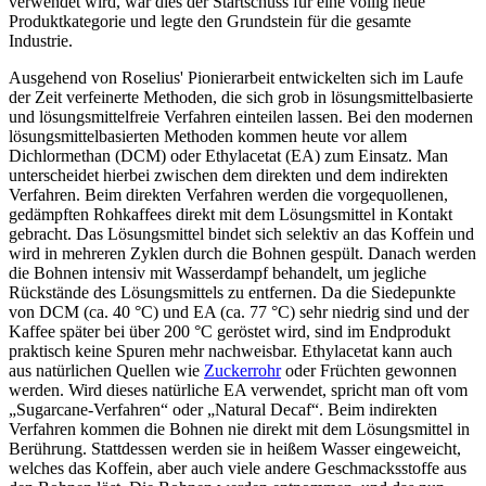
verwendet wird, war dies der Startschuss für eine völlig neue
Produktkategorie und legte den Grundstein für die gesamte
Industrie.
Ausgehend von Roselius' Pionierarbeit entwickelten sich im Laufe
der Zeit verfeinerte Methoden, die sich grob in lösungsmittelbasierte
und lösungsmittelfreie Verfahren einteilen lassen. Bei den modernen
lösungsmittelbasierten Methoden kommen heute vor allem
Dichlormethan (DCM) oder Ethylacetat (EA) zum Einsatz. Man
unterscheidet hierbei zwischen dem direkten und dem indirekten
Verfahren. Beim direkten Verfahren werden die vorgequollenen,
gedämpften Rohkaffees direkt mit dem Lösungsmittel in Kontakt
gebracht. Das Lösungsmittel bindet sich selektiv an das Koffein und
wird in mehreren Zyklen durch die Bohnen gespült. Danach werden
die Bohnen intensiv mit Wasserdampf behandelt, um jegliche
Rückstände des Lösungsmittels zu entfernen. Da die Siedepunkte
von DCM (ca. 40 °C) und EA (ca. 77 °C) sehr niedrig sind und der
Kaffee später bei über 200 °C geröstet wird, sind im Endprodukt
praktisch keine Spuren mehr nachweisbar. Ethylacetat kann auch
aus natürlichen Quellen wie
Zuckerrohr
oder Früchten gewonnen
werden. Wird dieses natürliche EA verwendet, spricht man oft vom
„Sugarcane-Verfahren“ oder „Natural Decaf“. Beim indirekten
Verfahren kommen die Bohnen nie direkt mit dem Lösungsmittel in
Berührung. Stattdessen werden sie in heißem Wasser eingeweicht,
welches das Koffein, aber auch viele andere Geschmacksstoffe aus