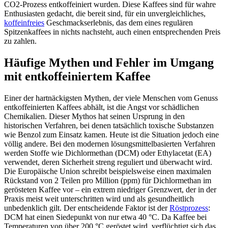
CO2-Prozess entkoffeiniert wurden. Diese Kaffees sind für wahre
Enthusiasten gedacht, die bereit sind, für ein unvergleichliches,
koffeinfreies
Geschmackserlebnis, das dem eines regulären
Spitzenkaffees in nichts nachsteht, auch einen entsprechenden Preis
zu zahlen.
Häufige Mythen und Fehler im Umgang
mit entkoffeiniertem Kaffee
Einer der hartnäckigsten Mythen, der viele Menschen vom Genuss
entkoffeinierten Kaffees abhält, ist die Angst vor schädlichen
Chemikalien. Dieser Mythos hat seinen Ursprung in den
historischen Verfahren, bei denen tatsächlich toxische Substanzen
wie Benzol zum Einsatz kamen. Heute ist die Situation jedoch eine
völlig andere. Bei den modernen lösungsmittelbasierten Verfahren
werden Stoffe wie Dichlormethan (DCM) oder Ethylacetat (EA)
verwendet, deren Sicherheit streng reguliert und überwacht wird.
Die Europäische Union schreibt beispielsweise einen maximalen
Rückstand von 2 Teilen pro Million (ppm) für Dichlormethan im
gerösteten Kaffee vor – ein extrem niedriger Grenzwert, der in der
Praxis meist weit unterschritten wird und als gesundheitlich
unbedenklich gilt. Der entscheidende Faktor ist der
Röstprozess
:
DCM hat einen Siedepunkt von nur etwa 40 °C. Da Kaffee bei
Temperaturen von über 200 °C geröstet wird, verflüchtigt sich das