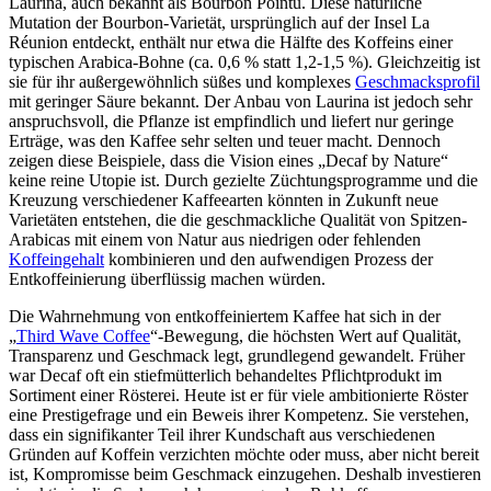
Laurina, auch bekannt als Bourbon Pointu. Diese natürliche
Mutation der Bourbon-Varietät, ursprünglich auf der Insel La
Réunion entdeckt, enthält nur etwa die Hälfte des Koffeins einer
typischen Arabica-Bohne (ca. 0,6 % statt 1,2-1,5 %). Gleichzeitig ist
sie für ihr außergewöhnlich süßes und komplexes
Geschmacksprofil
mit geringer Säure bekannt. Der Anbau von Laurina ist jedoch sehr
anspruchsvoll, die Pflanze ist empfindlich und liefert nur geringe
Erträge, was den Kaffee sehr selten und teuer macht. Dennoch
zeigen diese Beispiele, dass die Vision eines „Decaf by Nature“
keine reine Utopie ist. Durch gezielte Züchtungsprogramme und die
Kreuzung verschiedener Kaffeearten könnten in Zukunft neue
Varietäten entstehen, die die geschmackliche Qualität von Spitzen-
Arabicas mit einem von Natur aus niedrigen oder fehlenden
Koffeingehalt
kombinieren und den aufwendigen Prozess der
Entkoffeinierung überflüssig machen würden.
Die Wahrnehmung von entkoffeiniertem Kaffee hat sich in der
„
Third Wave Coffee
“-Bewegung, die höchsten Wert auf Qualität,
Transparenz und Geschmack legt, grundlegend gewandelt. Früher
war Decaf oft ein stiefmütterlich behandeltes Pflichtprodukt im
Sortiment einer Rösterei. Heute ist er für viele ambitionierte Röster
eine Prestigefrage und ein Beweis ihrer Kompetenz. Sie verstehen,
dass ein signifikanter Teil ihrer Kundschaft aus verschiedenen
Gründen auf Koffein verzichten möchte oder muss, aber nicht bereit
ist, Kompromisse beim Geschmack einzugehen. Deshalb investieren