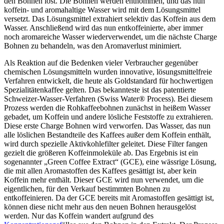
den Bohnen löst. Die Bohnen werden entnommen, und das nun
koffein- und aromahaltige Wasser wird mit dem Lösungsmittel
versetzt. Das Lösungsmittel extrahiert selektiv das Koffein aus dem
Wasser. Anschließend wird das nun entkoffeinierte, aber immer
noch aromareiche Wasser wiederverwendet, um die nächste Charge
Bohnen zu behandeln, was den Aromaverlust minimiert.
Als Reaktion auf die Bedenken vieler Verbraucher gegenüber
chemischen Lösungsmitteln wurden innovative, lösungsmittelfreie
Verfahren entwickelt, die heute als Goldstandard für hochwertigen
Spezialitätenkaffee gelten. Das bekannteste ist das patentierte
Schweizer-Wasser-Verfahren (Swiss Water® Process). Bei diesem
Prozess werden die Rohkaffeebohnen zunächst in heißem Wasser
gebadet, um Koffein und andere lösliche Feststoffe zu extrahieren.
Diese erste Charge Bohnen wird verworfen. Das Wasser, das nun
alle löslichen Bestandteile des Kaffees außer dem Koffein enthält,
wird durch spezielle Aktivkohlefilter geleitet. Diese Filter fangen
gezielt die größeren Koffeinmoleküle ab. Das Ergebnis ist ein
sogenannter „Green Coffee Extract“ (GCE), eine wässrige Lösung,
die mit allen Aromastoffen des Kaffees gesättigt ist, aber kein
Koffein mehr enthält. Dieser GCE wird nun verwendet, um die
eigentlichen, für den Verkauf bestimmten Bohnen zu
entkoffeinieren. Da der GCE bereits mit Aromastoffen gesättigt ist,
können diese nicht mehr aus den neuen Bohnen herausgelöst
werden. Nur das Koffein wandert aufgrund des