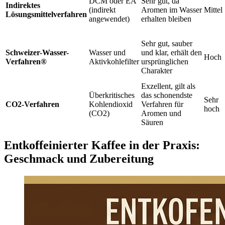
DCM oder EA
Sehr gut, da
Indirektes
(indirekt
Aromen im Wasser
Mittel
Lösungsmittelverfahren
angewendet)
erhalten bleiben
Sehr gut, sauber
Schweizer-Wasser-
Wasser und
und klar, erhält den
Hoch
Verfahren®
Aktivkohlefilter
ursprünglichen
Charakter
Exzellent, gilt als
Überkritisches
das schonendste
Sehr
CO2-Verfahren
Kohlendioxid
Verfahren für
hoch
(CO2)
Aromen und
Säuren
Entkoffeinierter Kaffee in der Praxis:
Geschmack und Zubereitung