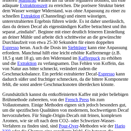
feineren
Mahlgrad
wählen als für deine regulären Bohnen, um eine
adäquate
Extraktionszeit
zu erreichen. Die porösere Struktur bietet
dem Wasser weniger Widerstand, was ohne Anpassung zu einer zu
schnellen
Extraktion
(Channeling) und einem wässrigen,
unterextrahierten Ergebnis führen würde. Es ist daher unerlässlich,
dass du deinen Decaf als eigenständigen Kaffee betrachtest und ihn
separat „eindialst“. Beginne mit einer deutlich feineren Einstellung
an deiner Mühle und arbeite dich schrittweise an die gewünschte
Durchlaufzeit von etwa 25-30 Sekunden für einen doppelten
Espresso
heran. Auch die Dosis im
Siebträger
kann eine Anpassung
erfordern. Manchmal hilft eine leicht erhöhte Kaffeemenge (z.B.
18,5 g statt 18 g), um den Widerstand im
Kaffeepuck
zu erhöhen
und die
Extraktion
zu verlangsamen. Das Fehlen von Koffein, das
von Natur aus bitter schmeckt, verändert zudem die
Geschmacksbalance. Ein perfekt extrahierter Decaf-
Espresso
kann
dadurch süßer und fruchtiger schmecken, da die bittere Komponente
fehlt, die sonst andere Geschmacksnoten überdecken könnte.
Grundsätzlich kannst du entkoffeinierten Kaffee mit jeder beliebigen
Brühmethode zubereiten, von der
French Press
bis zum
Vollautomaten. Einige Methoden eignen sich jedoch besonders gut,
um die spezifischen Qualitäten von modernem, hochwertigem Decaf
hervorzuheben. Für Single-Origin-Decafs mit feinen, komplexen
Aromen, wie sie oft nach dem CO2- oder Schweizer-Wasser-
Verfahren zu finden sind, sind
Pour-Over
-Methoden wie der
Hario