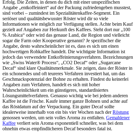
Erfolg. Die Zeiten, in denen du dich mit einer unspezifischen
Angabe „entkoffeiniert“ auf der Packung zufriedengeben musstest,
sind vorbei – zumindest im Spezialitätenkaffee-Segment. Ein
seriöser und qualitätsbewusster Röster wird dir so viele
Informationen wie möglich zur Verfügung stellen. Achte beim Kauf
gezielt auf Angaben zur Herkunft des Kaffees. Steht dort nur „100
% Arabica“ oder wird das genaue Land, die Region und vielleicht
sogar die Farm oder Kooperative genannt? Je spezifischer die
Angabe, desto wahrscheinlicher ist es, dass es sich um einen
hochwertigen Rohkaffee handelt. Die wichtigste Information ist
jedoch das verwendete Entkoffeinierungsverfahren. Bezeichnungen
wie „Swiss Water® Process“, „CO2 Decaf“ oder „Sugarcane
Decaf“ sind klare Qualitätsmerkmale. Sie zeigen, dass der Röster in
ein schonendes und oft teureres Verfahren investiert hat, um das
Geschmackspotenzial der Bohne zu erhalten. Findest du keinerlei
Angaben zum Verfahren, handelt es sich mit hoher
Wahrscheinlichkeit um ein günstigeres, standardisiertes
Lösungsmittelverfahren. Genauso wichtig wie bei jedem anderen
Kaffee ist die Frische. Kaufe immer ganze Bohnen und achte auf
das Röstdatum auf der Verpackung. Ein guter Decaf sollte
idealerweise innerhalb von ein bis vier Wochen nach der
Röstung
genossen werden, um sein volles Aroma zu entfalten.
Gemahlener
Kaffee
verliert sein Aroma exponentiell schneller, was bei dem
ohnehin etwas empfindlicheren Decaf besonders fatal ist.