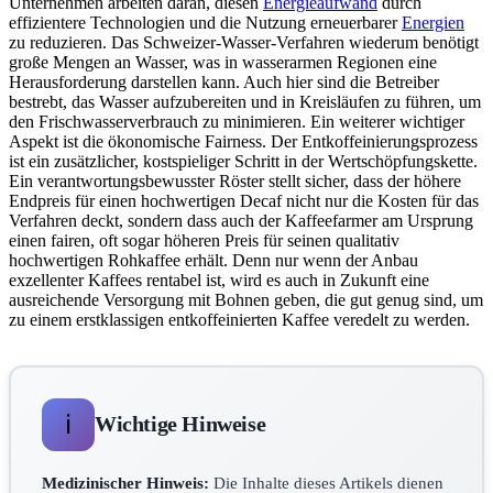
Unternehmen arbeiten daran, diesen
Energieaufwand
durch
effizientere Technologien und die Nutzung erneuerbarer
Energien
zu reduzieren. Das Schweizer-Wasser-Verfahren wiederum benötigt
große Mengen an Wasser, was in wasserarmen Regionen eine
Herausforderung darstellen kann. Auch hier sind die Betreiber
bestrebt, das Wasser aufzubereiten und in Kreisläufen zu führen, um
den Frischwasserverbrauch zu minimieren. Ein weiterer wichtiger
Aspekt ist die ökonomische Fairness. Der Entkoffeinierungsprozess
ist ein zusätzlicher, kostspieliger Schritt in der Wertschöpfungskette.
Ein verantwortungsbewusster Röster stellt sicher, dass der höhere
Endpreis für einen hochwertigen Decaf nicht nur die Kosten für das
Verfahren deckt, sondern dass auch der Kaffeefarmer am Ursprung
einen fairen, oft sogar höheren Preis für seinen qualitativ
hochwertigen Rohkaffee erhält. Denn nur wenn der Anbau
exzellenter Kaffees rentabel ist, wird es auch in Zukunft eine
ausreichende Versorgung mit Bohnen geben, die gut genug sind, um
zu einem erstklassigen entkoffeinierten Kaffee veredelt zu werden.
ℹ️
Wichtige Hinweise
Medizinischer Hinweis:
Die Inhalte dieses Artikels dienen