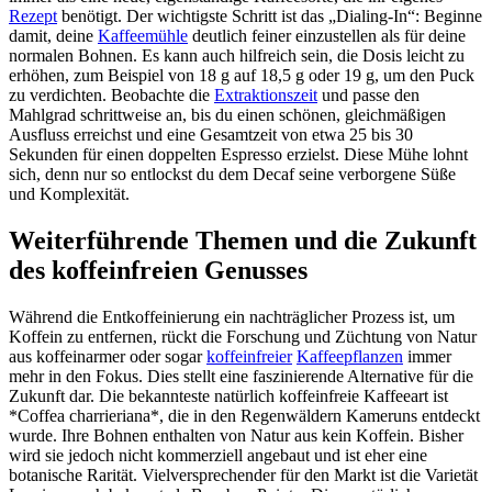
Rezept
benötigt. Der wichtigste Schritt ist das „Dialing-In“: Beginne
damit, deine
Kaffeemühle
deutlich feiner einzustellen als für deine
normalen Bohnen. Es kann auch hilfreich sein, die Dosis leicht zu
erhöhen, zum Beispiel von 18 g auf 18,5 g oder 19 g, um den Puck
zu verdichten. Beobachte die
Extraktionszeit
und passe den
Mahlgrad schrittweise an, bis du einen schönen, gleichmäßigen
Ausfluss erreichst und eine Gesamtzeit von etwa 25 bis 30
Sekunden für einen doppelten Espresso erzielst. Diese Mühe lohnt
sich, denn nur so entlockst du dem Decaf seine verborgene Süße
und Komplexität.
Weiterführende Themen und die Zukunft
des koffeinfreien Genusses
Während die Entkoffeinierung ein nachträglicher Prozess ist, um
Koffein zu entfernen, rückt die Forschung und Züchtung von Natur
aus koffeinarmer oder sogar
koffeinfreier
Kaffeepflanzen
immer
mehr in den Fokus. Dies stellt eine faszinierende Alternative für die
Zukunft dar. Die bekannteste natürlich koffeinfreie Kaffeeart ist
*Coffea charrieriana*, die in den Regenwäldern Kameruns entdeckt
wurde. Ihre Bohnen enthalten von Natur aus kein Koffein. Bisher
wird sie jedoch nicht kommerziell angebaut und ist eher eine
botanische Rarität. Vielversprechender für den Markt ist die Varietät