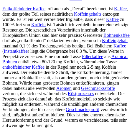
Entkoffeinierter Kaffee
, oft auch als „Decaf“ bezeichnet, ist
Kaffee
,
dem der größte Teil seines natürlichen
Koffeingehalts
entzogen
wurde. Es ist ein weit verbreiteter Irrglaube, dass dieser
Kaffee
zu
100 % frei von
Koffein
ist. Tatsächlich verbleibt immer eine winzige
Restmenge. Die gesetzlichen Vorschriften innerhalb der
Europäischen Union sind hier sehr präzise: Gerösteter
Bohnenkaffee
darf als „entkoffeiniert“ deklariert werden, wenn sein
Koffeingehalt
maximal 0,1 % des Trockengewichts beträgt. Bei löslichem
Kaffee
(
Instantkaffee
) liegt die Obergrenze bei 0,3 %. Um diese Werte in
Perspektive zu setzen: Eine normale Tasse
Filterkaffee
aus
Arabica-
Bohnen
enthält etwa 80-120 mg Koffein, während eine Tasse
entkoffeinierter Kaffee
in der Regel nur noch 2-5 mg Koffein
aufweist. Der entscheidende Schritt, die Entkoffeinierung, findet
immer am Rohkaffee statt, also an den grünen, noch nicht gerösteten
Bohnen. Würde man geröstete Bohnen entkoffeinieren, gingen
dabei nahezu alle wertvollen
Aromen
und
Geschmacksstoffe
verloren, die sich erst während des
Röstprozesses
entwickeln. Der
Prozess zielt also darauf ab, das Koffeinmolekül so selektiv wie
möglich zu entfernen, während die unzähligen anderen chemischen
Verbindungen, die für das spätere
Geschmacksprofil
verantwortlich
sind, möglichst unberührt bleiben. Dies ist eine enorme chemische
Herausforderung und der Grund, warum es verschiedene, teils sehr
aufwendige Verfahren gibt.