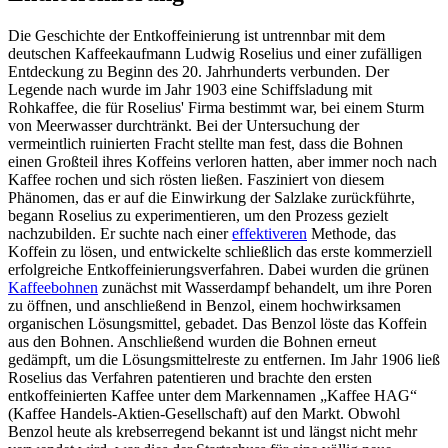
Die Geschichte der Entkoffeinierung ist untrennbar mit dem
deutschen Kaffeekaufmann Ludwig Roselius und einer zufälligen
Entdeckung zu Beginn des 20. Jahrhunderts verbunden. Der
Legende nach wurde im Jahr 1903 eine Schiffsladung mit
Rohkaffee, die für Roselius' Firma bestimmt war, bei einem Sturm
von Meerwasser durchtränkt. Bei der Untersuchung der
vermeintlich ruinierten Fracht stellte man fest, dass die Bohnen
einen Großteil ihres Koffeins verloren hatten, aber immer noch nach
Kaffee rochen und sich rösten ließen. Fasziniert von diesem
Phänomen, das er auf die Einwirkung der Salzlake zurückführte,
begann Roselius zu experimentieren, um den Prozess gezielt
nachzubilden. Er suchte nach einer
effektiveren
Methode, das
Koffein zu lösen, und entwickelte schließlich das erste kommerziell
erfolgreiche Entkoffeinierungsverfahren. Dabei wurden die grünen
Kaffeebohnen
zunächst mit Wasserdampf behandelt, um ihre Poren
zu öffnen, und anschließend in Benzol, einem hochwirksamen
organischen Lösungsmittel, gebadet. Das Benzol löste das Koffein
aus den Bohnen. Anschließend wurden die Bohnen erneut
gedämpft, um die Lösungsmittelreste zu entfernen. Im Jahr 1906 ließ
Roselius das Verfahren patentieren und brachte den ersten
entkoffeinierten Kaffee unter dem Markennamen „Kaffee HAG“
(Kaffee Handels-Aktien-Gesellschaft) auf den Markt. Obwohl
Benzol heute als krebserregend bekannt ist und längst nicht mehr