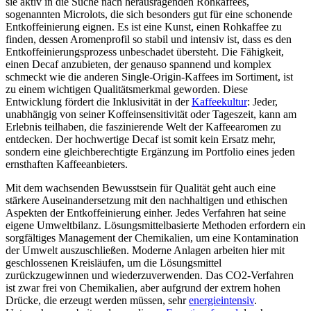
sie aktiv in die Suche nach herausragenden Rohkaffees,
sogenannten Microlots, die sich besonders gut für eine schonende
Entkoffeinierung eignen. Es ist eine Kunst, einen Rohkaffee zu
finden, dessen Aromenprofil so stabil und intensiv ist, dass es den
Entkoffeinierungsprozess unbeschadet übersteht. Die Fähigkeit,
einen Decaf anzubieten, der genauso spannend und komplex
schmeckt wie die anderen Single-Origin-Kaffees im Sortiment, ist
zu einem wichtigen Qualitätsmerkmal geworden. Diese
Entwicklung fördert die Inklusivität in der
Kaffeekultur
: Jeder,
unabhängig von seiner Koffeinsensitivität oder Tageszeit, kann am
Erlebnis teilhaben, die faszinierende Welt der Kaffeearomen zu
entdecken. Der hochwertige Decaf ist somit kein Ersatz mehr,
sondern eine gleichberechtigte Ergänzung im Portfolio eines jeden
ernsthaften Kaffeeanbieters.
Mit dem wachsenden Bewusstsein für Qualität geht auch eine
stärkere Auseinandersetzung mit den nachhaltigen und ethischen
Aspekten der Entkoffeinierung einher. Jedes Verfahren hat seine
eigene Umweltbilanz. Lösungsmittelbasierte Methoden erfordern ein
sorgfältiges Management der Chemikalien, um eine Kontamination
der Umwelt auszuschließen. Moderne Anlagen arbeiten hier mit
geschlossenen Kreisläufen, um die Lösungsmittel
zurückzugewinnen und wiederzuverwenden. Das CO2-Verfahren
ist zwar frei von Chemikalien, aber aufgrund der extrem hohen
Drücke, die erzeugt werden müssen, sehr
energieintensiv
.