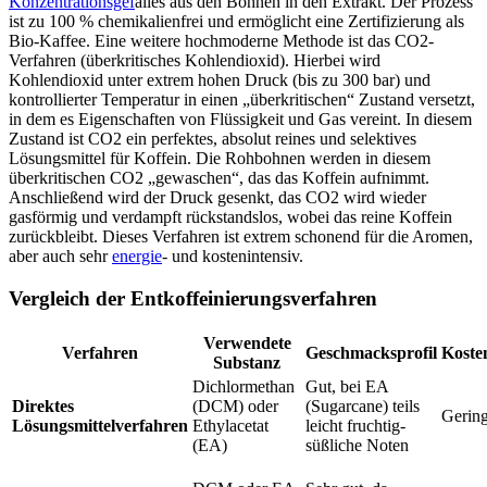
Konzentrationsgef
älles aus den Bohnen in den Extrakt. Der Prozess
ist zu 100 % chemikalienfrei und ermöglicht eine Zertifizierung als
Bio-Kaffee. Eine weitere hochmoderne Methode ist das CO2-
Verfahren (überkritisches Kohlendioxid). Hierbei wird
Kohlendioxid unter extrem hohen Druck (bis zu 300 bar) und
kontrollierter Temperatur in einen „überkritischen“ Zustand versetzt,
in dem es Eigenschaften von Flüssigkeit und Gas vereint. In diesem
Zustand ist CO2 ein perfektes, absolut reines und selektives
Lösungsmittel für Koffein. Die Rohbohnen werden in diesem
überkritischen CO2 „gewaschen“, das das Koffein aufnimmt.
Anschließend wird der Druck gesenkt, das CO2 wird wieder
gasförmig und verdampft rückstandslos, wobei das reine Koffein
zurückbleibt. Dieses Verfahren ist extrem schonend für die Aromen,
aber auch sehr
energie
- und kostenintensiv.
Vergleich der Entkoffeinierungsverfahren
Verwendete
Verfahren
Geschmacksprofil
Koste
Substanz
Dichlormethan
Gut, bei EA
Direktes
(DCM) oder
(Sugarcane) teils
Gerin
Lösungsmittelverfahren
Ethylacetat
leicht fruchtig-
(EA)
süßliche Noten