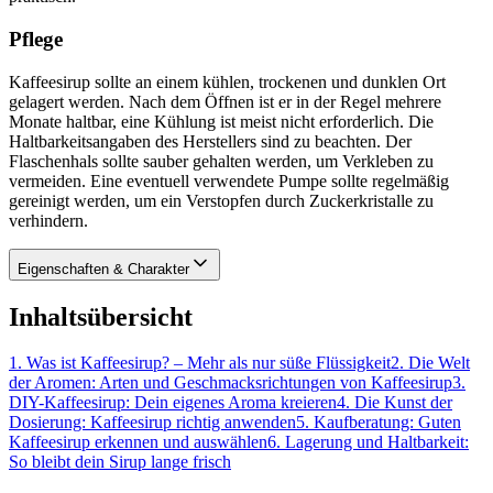
Pflege
Kaffeesirup sollte an einem kühlen, trockenen und dunklen Ort
gelagert werden. Nach dem Öffnen ist er in der Regel mehrere
Monate haltbar, eine Kühlung ist meist nicht erforderlich. Die
Haltbarkeitsangaben des Herstellers sind zu beachten. Der
Flaschenhals sollte sauber gehalten werden, um Verkleben zu
vermeiden. Eine eventuell verwendete Pumpe sollte regelmäßig
gereinigt werden, um ein Verstopfen durch Zuckerkristalle zu
verhindern.
Eigenschaften & Charakter
Inhaltsübersicht
1
.
Was ist Kaffeesirup? – Mehr als nur süße Flüssigkeit
2
.
Die Welt
der Aromen: Arten und Geschmacksrichtungen von Kaffeesirup
3
.
DIY-Kaffeesirup: Dein eigenes Aroma kreieren
4
.
Die Kunst der
Dosierung: Kaffeesirup richtig anwenden
5
.
Kaufberatung: Guten
Kaffeesirup erkennen und auswählen
6
.
Lagerung und Haltbarkeit:
So bleibt dein Sirup lange frisch