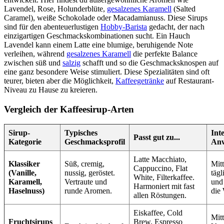
Lavendel, Rose, Holunderblüte,
gesalzenes Karamell
(Salted
Caramel), weiße Schokolade oder Macadamianuss. Diese Sirups
sind für den abenteuerlustigen
Hobby-Barista
gedacht, der nach
einzigartigen Geschmackskombinationen sucht. Ein Hauch
Lavendel kann einem Latte eine blumige, beruhigende Note
verleihen, während
gesalzenes Karamell
die perfekte Balance
zwischen süß und
salzig
schafft und so die Geschmacksknospen auf
eine ganz besondere Weise stimuliert. Diese Spezialitäten sind oft
teurer, bieten aber die Möglichkeit,
Kaffeegetränke
auf Restaurant-
Niveau zu Hause zu kreieren.
Vergleich der Kaffeesirup-Arten
Sirup-
Typisches
Int
Passt gut zu...
Kategorie
Geschmacksprofil
An
Latte Macchiato,
Klassiker
Süß, cremig,
Mitt
Cappuccino, Flat
(Vanille,
nussig, geröstet.
täg
White, Filterkaffee.
Karamell,
Vertraute und
und 
Harmoniert mit fast
Haselnuss)
runde Aromen.
die 
allen Röstungen.
Eiskaffee, Cold
Mitt
Fruchtsirups
Brew, Espresso