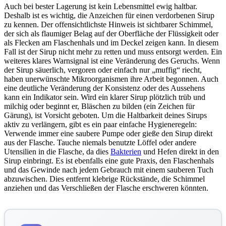
Auch bei bester Lagerung ist kein Lebensmittel ewig haltbar.
Deshalb ist es wichtig, die Anzeichen für einen verdorbenen Sirup
zu kennen. Der offensichtlichste Hinweis ist sichtbarer Schimmel,
der sich als flaumiger Belag auf der Oberfläche der Flüssigkeit oder
als Flecken am Flaschenhals und im Deckel zeigen kann. In diesem
Fall ist der Sirup nicht mehr zu retten und muss entsorgt werden. Ein
weiteres klares Warnsignal ist eine Veränderung des Geruchs. Wenn
der Sirup säuerlich, vergoren oder einfach nur „muffig“ riecht,
haben unerwünschte Mikroorganismen ihre Arbeit begonnen. Auch
eine deutliche Veränderung der Konsistenz oder des Aussehens
kann ein Indikator sein. Wird ein klarer Sirup plötzlich trüb und
milchig oder beginnt er, Bläschen zu bilden (ein Zeichen für
Gärung), ist Vorsicht geboten. Um die Haltbarkeit deines Sirups
aktiv zu verlängern, gibt es ein paar einfache Hygieneregeln:
Verwende immer eine saubere Pumpe oder gieße den Sirup direkt
aus der Flasche. Tauche niemals benutzte Löffel oder andere
Utensilien in die Flasche, da dies
Bakterien
und Hefen direkt in den
Sirup einbringt. Es ist ebenfalls eine gute Praxis, den Flaschenhals
und das Gewinde nach jedem Gebrauch mit einem sauberen Tuch
abzuwischen. Dies entfernt klebrige Rückstände, die Schimmel
anziehen und das Verschließen der Flasche erschweren könnten.