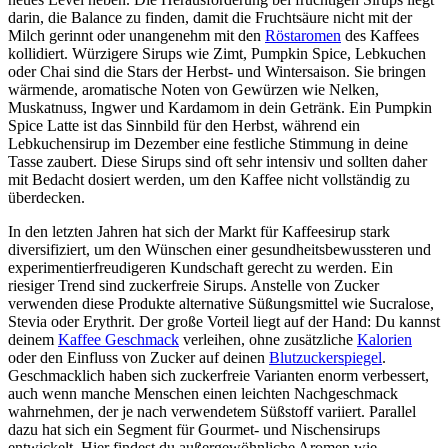
darin, die Balance zu finden, damit die Fruchtsäure nicht mit der
Milch gerinnt oder unangenehm mit den
Röstaromen
des Kaffees
kollidiert. Würzigere Sirups wie Zimt, Pumpkin Spice, Lebkuchen
oder Chai sind die Stars der Herbst- und Wintersaison. Sie bringen
wärmende, aromatische Noten von Gewürzen wie Nelken,
Muskatnuss, Ingwer und Kardamom in dein Getränk. Ein Pumpkin
Spice Latte ist das Sinnbild für den Herbst, während ein
Lebkuchensirup im Dezember eine festliche Stimmung in deine
Tasse zaubert. Diese Sirups sind oft sehr intensiv und sollten daher
mit Bedacht dosiert werden, um den Kaffee nicht vollständig zu
überdecken.
In den letzten Jahren hat sich der Markt für Kaffeesirup stark
diversifiziert, um den Wünschen einer gesundheitsbewussteren und
experimentierfreudigeren Kundschaft gerecht zu werden. Ein
riesiger Trend sind zuckerfreie Sirups. Anstelle von Zucker
verwenden diese Produkte alternative Süßungsmittel wie Sucralose,
Stevia oder Erythrit. Der große Vorteil liegt auf der Hand: Du kannst
deinem
Kaffee Geschmack
verleihen, ohne zusätzliche
Kalorien
oder den Einfluss von Zucker auf deinen
Blutzuckerspiegel
.
Geschmacklich haben sich zuckerfreie Varianten enorm verbessert,
auch wenn manche Menschen einen leichten Nachgeschmack
wahrnehmen, der je nach verwendetem Süßstoff variiert. Parallel
dazu hat sich ein Segment für Gourmet- und Nischensirups
entwickelt. Hier findest du außergewöhnliche Aromen wie