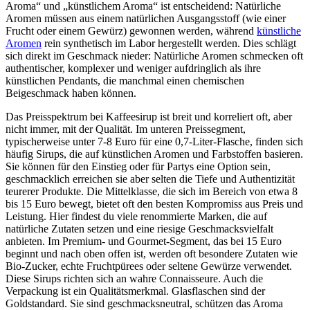
Aroma“ und „künstlichem Aroma“ ist entscheidend: Natürliche
Aromen müssen aus einem natürlichen Ausgangsstoff (wie einer
Frucht oder einem Gewürz) gewonnen werden, während
künstliche
Aromen
rein synthetisch im Labor hergestellt werden. Dies schlägt
sich direkt im Geschmack nieder: Natürliche Aromen schmecken oft
authentischer, komplexer und weniger aufdringlich als ihre
künstlichen Pendants, die manchmal einen chemischen
Beigeschmack haben können.
Das Preisspektrum bei Kaffeesirup ist breit und korreliert oft, aber
nicht immer, mit der Qualität. Im unteren Preissegment,
typischerweise unter 7-8 Euro für eine 0,7-Liter-Flasche, finden sich
häufig Sirups, die auf künstlichen Aromen und Farbstoffen basieren.
Sie können für den Einstieg oder für Partys eine Option sein,
geschmacklich erreichen sie aber selten die Tiefe und Authentizität
teurerer Produkte. Die Mittelklasse, die sich im Bereich von etwa 8
bis 15 Euro bewegt, bietet oft den besten Kompromiss aus Preis und
Leistung. Hier findest du viele renommierte Marken, die auf
natürliche Zutaten setzen und eine riesige Geschmacksvielfalt
anbieten. Im Premium- und Gourmet-Segment, das bei 15 Euro
beginnt und nach oben offen ist, werden oft besondere Zutaten wie
Bio-Zucker, echte Fruchtpürees oder seltene Gewürze verwendet.
Diese Sirups richten sich an wahre Connaisseure. Auch die
Verpackung ist ein Qualitätsmerkmal. Glasflaschen sind der
Goldstandard. Sie sind geschmacksneutral, schützen das Aroma