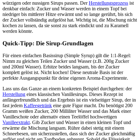
würzigen oder nussigen Sirups passen. Der
Herstellungsprozess
ist
denkbar einfach: Zucker und Wasser werden in einem Topf bei
niedriger bis mittlerer Hitze erwärmt und so lange gerührt, bis sich
der Zucker vollständig aufgelöst hat. Wichtig ist, die Mischung nicht
kochen zu lassen, da sie sonst zu stark eindickt und zu Karamell
werden könnte.
Quick-Tipp: Die Sirup-Grundlagen
Für einen einfachen Basissirup (Simple Syrup) gilt die 1:1-Regel:
Nimm zu gleichen Teilen Zucker und Wasser (z.B. 200g Zucker
und 200ml Wasser). Erhitze beides langsam, bis der Zucker
komplett gelöst ist. Nicht kochen! Diese neutrale Basis ist der
perfekte Ausgangspunkt für deine eigenen Aroma-Experimente.
Lass uns das Ganze an einem konkreten Beispiel durchgehen: der
Herstellung
eines klassischen Vanillesirups. Dieses Rezept ist
anfängerfreundlich und das Ergebnis ist ein vielseitiger Sirup, der in
fast jedem
Kaffeegetränk
eine gute Figur macht. Du benötigst 200
Gramm weißen Zucker, 200 Milliliter Wasser und das Mark einer
Vanilleschote oder alternativ einen Teelöffel hochwertigen
Vanilleextrakt
. Gib Zucker und Wasser in einen kleinen Topf und
erwärme die Mischung langsam. Rühre dabei stetig mit einem
Schneebesen, um sicherzustellen, dass sich der Zucker gleichmäßig
auflöst und nicht am Topfboden anbrennt. Sobald die Flüssigkeit