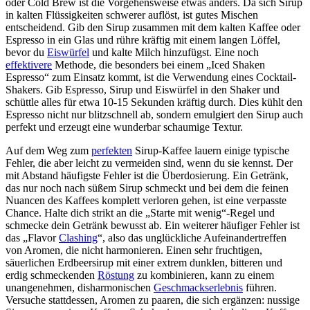
oder Cold Brew ist die Vorgehensweise etwas anders. Da sich Sirup
in kalten Flüssigkeiten schwerer auflöst, ist gutes Mischen
entscheidend. Gib den Sirup zusammen mit dem kalten Kaffee oder
Espresso in ein Glas und rühre kräftig mit einem langen Löffel,
bevor du
Eiswürfel
und kalte Milch hinzufügst. Eine noch
effektivere
Methode, die besonders bei einem „Iced Shaken
Espresso“ zum Einsatz kommt, ist die Verwendung eines Cocktail-
Shakers. Gib Espresso, Sirup und Eiswürfel in den Shaker und
schüttle alles für etwa 10-15 Sekunden kräftig durch. Dies kühlt den
Espresso nicht nur blitzschnell ab, sondern emulgiert den Sirup auch
perfekt und erzeugt eine wunderbar schaumige Textur.
Auf dem Weg zum
perfekten
Sirup-Kaffee lauern einige typische
Fehler, die aber leicht zu vermeiden sind, wenn du sie kennst. Der
mit Abstand häufigste Fehler ist die Überdosierung. Ein Getränk,
das nur noch nach süßem Sirup schmeckt und bei dem die feinen
Nuancen des Kaffees komplett verloren gehen, ist eine verpasste
Chance. Halte dich strikt an die „Starte mit wenig“-Regel und
schmecke dein Getränk bewusst ab. Ein weiterer häufiger Fehler ist
das „Flavor
Clashing
“, also das unglückliche Aufeinandertreffen
von Aromen, die nicht harmonieren. Einen sehr fruchtigen,
säuerlichen Erdbeersirup mit einer extrem dunklen, bitteren und
erdig schmeckenden
Röstung
zu kombinieren, kann zu einem
unangenehmen, disharmonischen
Geschmackserlebnis
führen.
Versuche stattdessen, Aromen zu paaren, die sich ergänzen: nussige