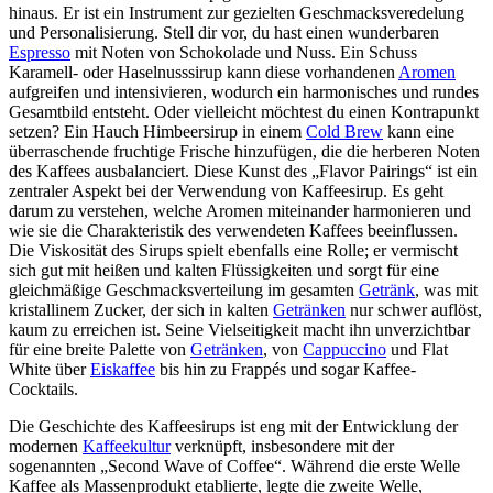
hinaus. Er ist ein Instrument zur gezielten Geschmacksveredelung
und Personalisierung. Stell dir vor, du hast einen wunderbaren
Espresso
mit Noten von Schokolade und Nuss. Ein Schuss
Karamell- oder Haselnusssirup kann diese vorhandenen
Aromen
aufgreifen und intensivieren, wodurch ein harmonisches und rundes
Gesamtbild entsteht. Oder vielleicht möchtest du einen Kontrapunkt
setzen? Ein Hauch Himbeersirup in einem
Cold Brew
kann eine
überraschende fruchtige Frische hinzufügen, die die herberen Noten
des Kaffees ausbalanciert. Diese Kunst des „Flavor Pairings“ ist ein
zentraler Aspekt bei der Verwendung von Kaffeesirup. Es geht
darum zu verstehen, welche Aromen miteinander harmonieren und
wie sie die Charakteristik des verwendeten Kaffees beeinflussen.
Die Viskosität des Sirups spielt ebenfalls eine Rolle; er vermischt
sich gut mit heißen und kalten Flüssigkeiten und sorgt für eine
gleichmäßige Geschmacksverteilung im gesamten
Getränk
, was mit
kristallinem Zucker, der sich in kalten
Getränken
nur schwer auflöst,
kaum zu erreichen ist. Seine Vielseitigkeit macht ihn unverzichtbar
für eine breite Palette von
Getränken
, von
Cappuccino
und Flat
White über
Eiskaffee
bis hin zu Frappés und sogar Kaffee-
Cocktails.
Die Geschichte des Kaffeesirups ist eng mit der Entwicklung der
modernen
Kaffeekultur
verknüpft, insbesondere mit der
sogenannten „Second Wave of Coffee“. Während die erste Welle
Kaffee als Massenprodukt etablierte, legte die zweite Welle,