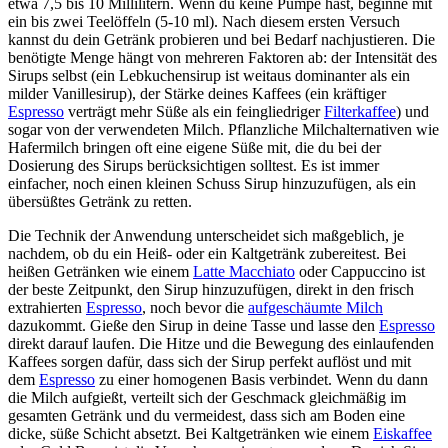
etwa 7,5 bis 10 Millilitern. Wenn du keine Pumpe hast, beginne mit
ein bis zwei Teelöffeln (5-10 ml). Nach diesem ersten Versuch
kannst du dein Getränk probieren und bei Bedarf nachjustieren. Die
benötigte Menge hängt von mehreren Faktoren ab: der Intensität des
Sirups selbst (ein Lebkuchensirup ist weitaus dominanter als ein
milder Vanillesirup), der Stärke deines Kaffees (ein kräftiger
Espresso
verträgt mehr Süße als ein feingliedriger
Filterkaffee
) und
sogar von der verwendeten Milch. Pflanzliche Milchalternativen wie
Hafermilch bringen oft eine eigene Süße mit, die du bei der
Dosierung des Sirups berücksichtigen solltest. Es ist immer
einfacher, noch einen kleinen Schuss Sirup hinzuzufügen, als ein
übersüßtes Getränk zu retten.
Die Technik der Anwendung unterscheidet sich maßgeblich, je
nachdem, ob du ein Heiß- oder ein Kaltgetränk zubereitest. Bei
heißen Getränken wie einem
Latte Macchiato
oder Cappuccino ist
der beste Zeitpunkt, den Sirup hinzuzufügen, direkt in den frisch
extrahierten
Espresso
, noch bevor die
aufgeschäumte Milch
dazukommt. Gieße den Sirup in deine Tasse und lasse den
Espresso
direkt darauf laufen. Die Hitze und die Bewegung des einlaufenden
Kaffees sorgen dafür, dass sich der Sirup perfekt auflöst und mit
dem
Espresso
zu einer homogenen Basis verbindet. Wenn du dann
die Milch aufgießt, verteilt sich der Geschmack gleichmäßig im
gesamten Getränk und du vermeidest, dass sich am Boden eine
dicke, süße Schicht absetzt. Bei Kaltgetränken wie einem
Eiskaffee