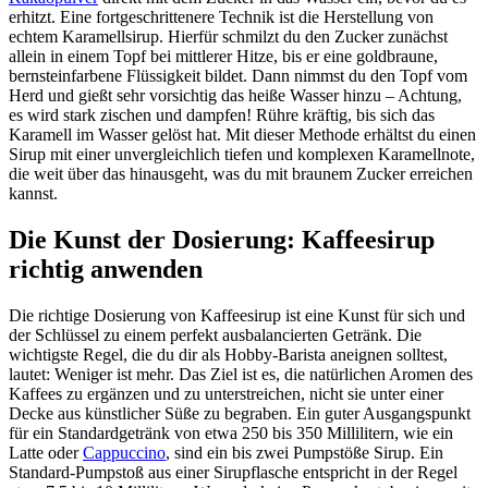
erhitzt. Eine fortgeschrittenere Technik ist die Herstellung von
echtem Karamellsirup. Hierfür schmilzt du den Zucker zunächst
allein in einem Topf bei mittlerer Hitze, bis er eine goldbraune,
bernsteinfarbene Flüssigkeit bildet. Dann nimmst du den Topf vom
Herd und gießt sehr vorsichtig das heiße Wasser hinzu – Achtung,
es wird stark zischen und dampfen! Rühre kräftig, bis sich das
Karamell im Wasser gelöst hat. Mit dieser Methode erhältst du einen
Sirup mit einer unvergleichlich tiefen und komplexen Karamellnote,
die weit über das hinausgeht, was du mit braunem Zucker erreichen
kannst.
Die Kunst der Dosierung: Kaffeesirup
richtig anwenden
Die richtige Dosierung von Kaffeesirup ist eine Kunst für sich und
der Schlüssel zu einem perfekt ausbalancierten Getränk. Die
wichtigste Regel, die du dir als Hobby-Barista aneignen solltest,
lautet: Weniger ist mehr. Das Ziel ist es, die natürlichen Aromen des
Kaffees zu ergänzen und zu unterstreichen, nicht sie unter einer
Decke aus künstlicher Süße zu begraben. Ein guter Ausgangspunkt
für ein Standardgetränk von etwa 250 bis 350 Millilitern, wie ein
Latte oder
Cappuccino
, sind ein bis zwei Pumpstöße Sirup. Ein
Standard-Pumpstoß aus einer Sirupflasche entspricht in der Regel