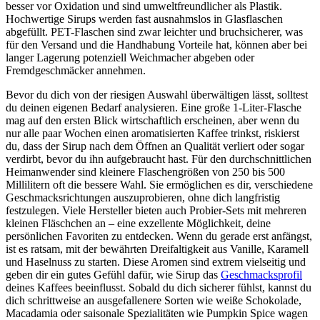
besser vor Oxidation und sind umweltfreundlicher als Plastik.
Hochwertige Sirups werden fast ausnahmslos in Glasflaschen
abgefüllt. PET-Flaschen sind zwar leichter und bruchsicherer, was
für den Versand und die Handhabung Vorteile hat, können aber bei
langer Lagerung potenziell Weichmacher abgeben oder
Fremdgeschmäcker annehmen.
Bevor du dich von der riesigen Auswahl überwältigen lässt, solltest
du deinen eigenen Bedarf analysieren. Eine große 1-Liter-Flasche
mag auf den ersten Blick wirtschaftlich erscheinen, aber wenn du
nur alle paar Wochen einen aromatisierten Kaffee trinkst, riskierst
du, dass der Sirup nach dem Öffnen an Qualität verliert oder sogar
verdirbt, bevor du ihn aufgebraucht hast. Für den durchschnittlichen
Heimanwender sind kleinere Flaschengrößen von 250 bis 500
Millilitern oft die bessere Wahl. Sie ermöglichen es dir, verschiedene
Geschmacksrichtungen auszuprobieren, ohne dich langfristig
festzulegen. Viele Hersteller bieten auch Probier-Sets mit mehreren
kleinen Fläschchen an – eine exzellente Möglichkeit, deine
persönlichen Favoriten zu entdecken. Wenn du gerade erst anfängst,
ist es ratsam, mit der bewährten Dreifaltigkeit aus Vanille, Karamell
und Haselnuss zu starten. Diese Aromen sind extrem vielseitig und
geben dir ein gutes Gefühl dafür, wie Sirup das
Geschmacksprofil
deines Kaffees beeinflusst. Sobald du dich sicherer fühlst, kannst du
dich schrittweise an ausgefallenere Sorten wie weiße Schokolade,
Macadamia oder saisonale Spezialitäten wie Pumpkin Spice wagen