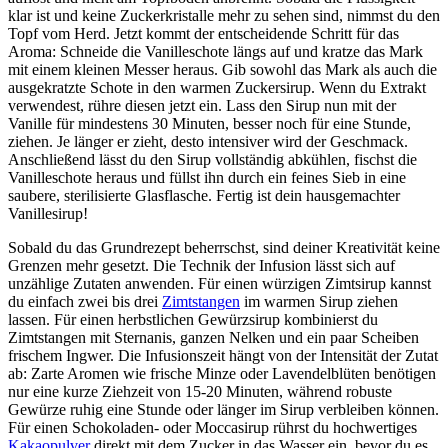
klar ist und keine Zuckerkristalle mehr zu sehen sind, nimmst du den
Topf vom Herd. Jetzt kommt der entscheidende Schritt für das
Aroma: Schneide die Vanilleschote längs auf und kratze das Mark
mit einem kleinen Messer heraus. Gib sowohl das Mark als auch die
ausgekratzte Schote in den warmen Zuckersirup. Wenn du Extrakt
verwendest, rühre diesen jetzt ein. Lass den Sirup nun mit der
Vanille für mindestens 30 Minuten, besser noch für eine Stunde,
ziehen. Je länger er zieht, desto intensiver wird der Geschmack.
Anschließend lässt du den Sirup vollständig abkühlen, fischst die
Vanilleschote heraus und füllst ihn durch ein feines Sieb in eine
saubere, sterilisierte Glasflasche. Fertig ist dein hausgemachter
Vanillesirup!
Sobald du das Grundrezept beherrschst, sind deiner Kreativität keine
Grenzen mehr gesetzt. Die Technik der Infusion lässt sich auf
unzählige Zutaten anwenden. Für einen würzigen Zimtsirup kannst
du einfach zwei bis drei
Zimtstangen
im warmen Sirup ziehen
lassen. Für einen herbstlichen Gewürzsirup kombinierst du
Zimtstangen mit Sternanis, ganzen Nelken und ein paar Scheiben
frischem Ingwer. Die Infusionszeit hängt von der Intensität der Zutat
ab: Zarte Aromen wie frische Minze oder Lavendelblüten benötigen
nur eine kurze Ziehzeit von 15-20 Minuten, während robuste
Gewürze ruhig eine Stunde oder länger im Sirup verbleiben können.
Für einen Schokoladen- oder Moccasirup rührst du hochwertiges
Kakaopulver
direkt mit dem Zucker in das Wasser ein, bevor du es