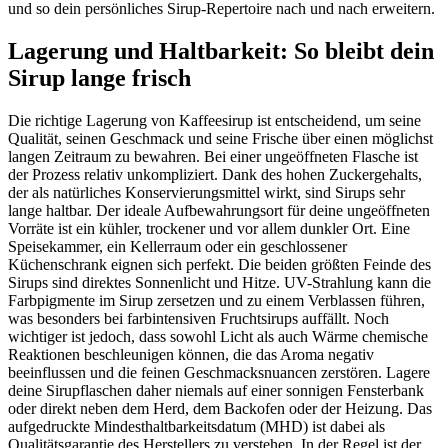
und so dein persönliches Sirup-Repertoire nach und nach erweitern.
Lagerung und Haltbarkeit: So bleibt dein
Sirup lange frisch
Die richtige Lagerung von Kaffeesirup ist entscheidend, um seine
Qualität, seinen Geschmack und seine Frische über einen möglichst
langen Zeitraum zu bewahren. Bei einer ungeöffneten Flasche ist
der Prozess relativ unkompliziert. Dank des hohen Zuckergehalts,
der als natürliches Konservierungsmittel wirkt, sind Sirups sehr
lange haltbar. Der ideale Aufbewahrungsort für deine ungeöffneten
Vorräte ist ein kühler, trockener und vor allem dunkler Ort. Eine
Speisekammer, ein Kellerraum oder ein geschlossener
Küchenschrank eignen sich perfekt. Die beiden größten Feinde des
Sirups sind direktes Sonnenlicht und Hitze. UV-Strahlung kann die
Farbpigmente im Sirup zersetzen und zu einem Verblassen führen,
was besonders bei farbintensiven Fruchtsirups auffällt. Noch
wichtiger ist jedoch, dass sowohl Licht als auch Wärme chemische
Reaktionen beschleunigen können, die das Aroma negativ
beeinflussen und die feinen Geschmacksnuancen zerstören. Lagere
deine Sirupflaschen daher niemals auf einer sonnigen Fensterbank
oder direkt neben dem Herd, dem Backofen oder der Heizung. Das
aufgedruckte Mindesthaltbarkeitsdatum (MHD) ist dabei als
Qualitätsgarantie des Herstellers zu verstehen. In der Regel ist der