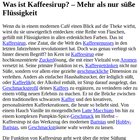
Was ist Kaffeesirup? – Mehr als nur süße
Flüssigkeit
Wenn du in einem modernen Café einen Blick auf die Theke wirfst,
wirst du sie unweigerlich entdecken: eine Reihe von Flaschen,
gefüllt mit Flüssigkeiten in allen erdenklichen Farben. Das ist
Kaffeesirup
, eine Zutat, die die Welt des
Kaffeegenusses
in den
letzten Jahrzehnten revolutioniert hat. Doch was genau verbirgt sich
hinter diesem Begriff? Im Kern ist
Kaffeesirup
eine
hochkonzentrierte
Zuckerl
ösung, die mit einer Vielzahl von
Aromen
versetzt ist. Seine primäre Funktion ist es,
Kaffeegetränken
nicht nur
Süße, sondern vor allem eine gezielte
geschmackliche
Dimension zu
verleihen. Anders als einfacher Haushaltszucker, der lediglich süßt,
oder
Kaffeelik
ör, der Alkohol enthält, ist Sirup darauf ausgelegt, das
Geschmacksprofil
deines
Kaffees
zu ergänzen, zu verändern oder zu
einem völlig neuen Erlebnis zu machen. Er ist die Brücke zwischen
dem traditionellen schwarzen
Kaffee
und den kreativen,
personalisierten Kaffeekreationen, die heute so beliebt sind. Von
einem Hauch Vanille im morgendlichen
Latte Macchiato
bis hin zu
einem komplexen Pumpkin-Spice-
Geschmack
im Herbst –
Kaffeesirup ist das Werkzeug des modernen
Baristas
und
Hobby-
Baristas
, um
Geschmackstr
äume wahr werden zu lassen.
Die Funktion von Kaffeesirup geht weit über die reine Süßung