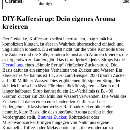
Caramel)
und
blumig).
DIY-Kaffeesirup: Dein eigenes Aroma
kreieren
Der Gedanke, Kaffeesirup selbst herzustellen, mag zunächst
kompliziert klingen, ist aber in Wahrheit überraschend einfach und
unglaublich lohnend. Du erhältst nicht nur die volle Kontrolle über
die Zutaten und die Süße, sondern kannst auch Aromen kreieren, die
es nirgendwo zu kaufen gibt. Das Grundprinzip jedes Sirups ist die
Herstellung
eines „Simple Syrup“ (einfacher Zuckersirup). Die
Basis dafür ist ein simples Verhältnis von Zucker und Wasser. Ein
klassisches Verhältnis ist 1:1, also zum Beispiel 200 Gramm Zucker
auf 200 Milliliter Wasser. Dies ergibt einen flüssigeren Sirup, der
sich leicht mischen lässt. Für einen dickflüssigeren, süßeren und
länger haltbaren Sirup kannst du ein 2:1-Verhältnis (z.B. 400
Gramm Zucker auf 200 Milliliter Wasser) verwenden. Die Wahl des
Zuckers hat dabei einen entscheidenden Einfluss auf das
Endergebnis. Klassischer weißer Raffinadezucker bildet eine
neutrale, klare Basis, die das zugefügte Aroma perfekt in den
Vordergrund stellt.
Brauner Zucker
, Rohrzucker oder
Muscovadozucker bringen hingegen von Natur aus eigene
Karamell-, Toffee- oder Melassenoten mit, die wunderbar zu