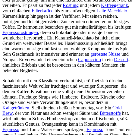
verleihen. Er passt zu fast jeder
Röstung
und jedem
Kaffeegetränk
,
vom einfachen
Filterkaffee
bis zum aufwendigen
Latte Macchiato
.
Karamellsirup hingegen ist der Verführer. Mit seinen reichen,
buttrigen und leicht gerösteten Zuckernoten erinnert er an flüssiges
Toffee. Er harmoniert besonders gut mit mittelkräftigen bis kräftigen
Espressoröstungen
, deren schokoladige oder nussige Töne er
wunderbar hervorhebt. Ein Karamell-Macchiato ist nicht ohne
Grund ein weltweiter Bestseller. Haselnusssirup schließlich bringt
eine warme, nussige und fast schon wohlige Komponente ins Spiel.
Sein Geschmack ist intensiver und erinnert an
geröstete Nüsse
und
Nougat. Er verwandelt einen einfachen
Cappuccino
in ein
Dessert
-
ähnliches Erlebnis und ist besonders in den kälteren Monaten ein
beliebter Begleiter.
Sobald du mit den Klassikern vertraut bist, eröffnet sich dir eine
faszinierende Welt voller fruchtiger und würziger Sirupsorten, die
deinen Kaffee-Kreationen eine völlig neue Dimension verleihen
können. Fruchtige Sirups wie Himbeere, Erdbeere, Kirsche oder
Orange sind wahre Verwandlungskünstler, besonders in
Kaltgetränken
. Stell dir einen heißen Sommertag vor: Ein
Cold
Brew
, der von Natur aus schon weniger Säure und
Bitterstoffe
hat,
wird mit einem Schuss Himbeersirup zu einem erfrischenden, süß-
säuerlichen Genuss. Orangensirup kann in Kombination mit
Espresso
und Tonic Water einen spritzigen „
Espresso
Tonic“ auf ein
neues Level heben. Die Herausforderung bei fruchtigen Sirups liegt