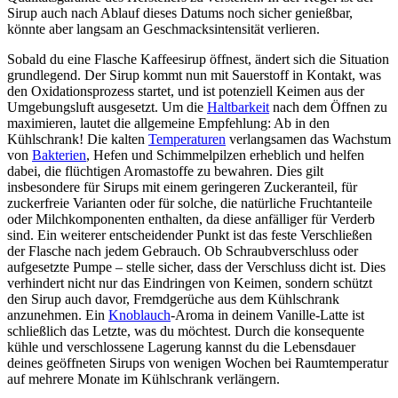
Sirup auch nach Ablauf dieses Datums noch sicher genießbar,
könnte aber langsam an Geschmacksintensität verlieren.
Sobald du eine Flasche Kaffeesirup öffnest, ändert sich die Situation
grundlegend. Der Sirup kommt nun mit Sauerstoff in Kontakt, was
den Oxidationsprozess startet, und ist potenziell Keimen aus der
Umgebungsluft ausgesetzt. Um die
Haltbarkeit
nach dem Öffnen zu
maximieren, lautet die allgemeine Empfehlung: Ab in den
Kühlschrank! Die kalten
Temperaturen
verlangsamen das Wachstum
von
Bakterien
, Hefen und Schimmelpilzen erheblich und helfen
dabei, die flüchtigen Aromastoffe zu bewahren. Dies gilt
insbesondere für Sirups mit einem geringeren Zuckeranteil, für
zuckerfreie Varianten oder für solche, die natürliche Fruchtanteile
oder Milchkomponenten enthalten, da diese anfälliger für Verderb
sind. Ein weiterer entscheidender Punkt ist das feste Verschließen
der Flasche nach jedem Gebrauch. Ob Schraubverschluss oder
aufgesetzte Pumpe – stelle sicher, dass der Verschluss dicht ist. Dies
verhindert nicht nur das Eindringen von Keimen, sondern schützt
den Sirup auch davor, Fremdgerüche aus dem Kühlschrank
anzunehmen. Ein
Knoblauch
-Aroma in deinem Vanille-Latte ist
schließlich das Letzte, was du möchtest. Durch die konsequente
kühle und verschlossene Lagerung kannst du die Lebensdauer
deines geöffneten Sirups von wenigen Wochen bei Raumtemperatur
auf mehrere Monate im Kühlschrank verlängern.