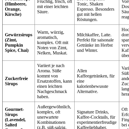
Fruchtig, frisch, oft
Vors
(Himbeere,
Tonic, Shaken
mit einer leichten
Dos
Orange,
Espresso. Besonders
Säure.
Säu
Kirsche)
gut mit hellen
reag
Röstungen.
Hoc
Warm, würzig,
Gewürzsirups
Milchkaffee, Latte.
dom
aromatisch,
(Zimt,
Perfekt für saisonale
spa
komplex. Oft mit
Pumpkin
Getränke im Herbst
ver
Noten von Zimt,
Spice, Chai)
und Winter.
Kaff
Nelken, Muskat.
übe
Variiert je nach
Vari
Aroma. Süße
Allen
Süß
kommt von
Kaffeegetränken, für
Zuckerfreie
ande
Ersatzstoffen, kann
eine
Sirups
Zuc
einen leichten
kalorienbewusste
lan
Nachgeschmack
Alternative.
hera
haben.
Außergewöhnlich,
Gourmet-
Oft 
komplex, oft
Signature Drinks,
Sirups
Erfo
unerwartete
Kaffee-Cocktails, für
(Lavendel,
Fin
Kombinationen
experimentierfreudige
Salted
bei
(z.B. süß-salzig,
Kaffeeliebhaber.