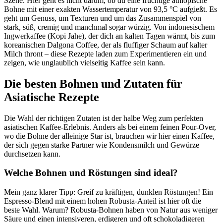
Szene. Hier geht es nicht darum, ob du eine fruchtige äthiopische
Bohne mit einer exakten Wassertemperatur von 93,5 °C aufgießt. Es
geht um Genuss, um Texturen und um das Zusammenspiel von
stark, süß, cremig und manchmal sogar würzig. Von indonesischem
Ingwerkaffee (Kopi Jahe), der dich an kalten Tagen wärmt, bis zum
koreanischen Dalgona Coffee, der als fluffiger Schaum auf kalter
Milch thront – diese Rezepte laden zum Experimentieren ein und
zeigen, wie unglaublich vielseitig Kaffee sein kann.
Die besten Bohnen und Zutaten für
Asiatische Rezepte
Die Wahl der richtigen Zutaten ist der halbe Weg zum perfekten
asiatischen Kaffee-Erlebnis. Anders als bei einem feinen Pour-Over,
wo die Bohne der alleinige Star ist, brauchen wir hier einen Kaffee,
der sich gegen starke Partner wie Kondensmilch und Gewürze
durchsetzen kann.
Welche Bohnen und Röstungen sind ideal?
Mein ganz klarer Tipp: Greif zu kräftigen, dunklen Röstungen! Ein
Espresso-Blend mit einem hohen Robusta-Anteil ist hier oft die
beste Wahl. Warum? Robusta-Bohnen haben von Natur aus weniger
Säure und einen intensiveren, erdigeren und oft schokoladigeren