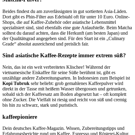
Beides findest du am zuverlässigsten in gut sortierten Asia-Läden.
Dort gibt es Phin-Filter aus Edelstahl oft für unter 10 Euro. Online-
Shops, die auf Kaffee-Zubehör oder asiatische Lebensmittel
spezialisiert sind, sind ebenfalls eine gute Anlaufstelle. Beim Matcha
solltest du darauf achten, dass die Herkunft (am besten Japan) und
der Qualitätsgrad angegeben sind. Für den Start ist ein „Culinary
Grade“ absolut ausreichend und preislich fair.
Sind asiatische Kaffee-Rezepte immer extrem süß?
Nein, das ist ein weit verbreitetes Klischee! Während der
vietnamesische Eiskaffee für seine Süße berühmt ist, gibt es
unzählige andere Zubereitungsarten. In Indonesien zum Beispiel ist
Kopi Tubruk
sehr beliebt: grob gemahlenes Kaffeepulver wird
direkt in der Tasse mit heißem Wasser übergossen und getrunken,
sobald sich der Kaffeesatz am Boden abgesetzt hat – oft komplett
ohne Zucker. Die Vielfalt ist riesig und reicht von süß und cremig
bis hin zu schwarz, stark und puristisch.
kaffeepioniere
Dein deutsches Kaffee-Magazin. Wissen, Zubereitungstipps und
Erfahrungsberichte rund um Kaffee, Espresso und Rösterei-Kultur.