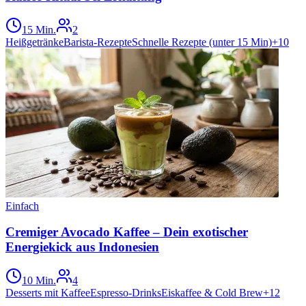
15 Min.
2
Heißgetränke
Barista-Rezepte
Schnelle Rezepte (unter 15 Min)
+
10
Einfach
Cremiger Avocado Kaffee – Dein exotischer
Energiekick aus Indonesien
10 Min.
4
Desserts mit Kaffee
Espresso-Drinks
Eiskaffee & Cold Brew
+
12