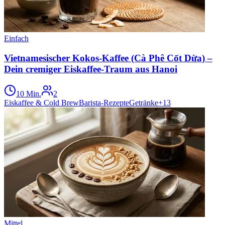
Einfach
Vietnamesischer Kokos-Kaffee (Cà Phê Cốt Dừa) –
Dein cremiger Eiskaffee-Traum aus Hanoi
10 Min.
2
Eiskaffee & Cold Brew
Barista-Rezepte
Getränke
+
13
Mittel