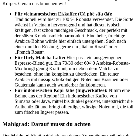
Körper. Genau das brauchen wir!
Für vietnamesischen Eiskaffee (Cà phê sữa đá):
Traditionell wird hier zu 100 % Robusta verwendet. Die Sorte
wächst in Vietnam hervorragend und hat diesen typisch
kräftigen, fast schon rauchigen Geschmack, der perfekt mit
der süßen Kondensmilch harmoniert. Eine helle, fruchtige
Arabica-Bohne würde hier einfach untergehen. Such nach
einer dunklen Röstung, gerne ein „Italian Roast“ oder
„French Roast“.
Für Dirty Matcha Latte:
Hier passt ein ausgewogener
Espresso-Blend gut. Ein 70/30 oder 60/40 Arabica-Robusta-
Mix bringt genug Kraft mit, um neben dem Matcha zu
bestehen, ohne ihn komplett zu überdecken. Ein reiner
Arabica mit nussig-schokoladigen Noten aus Brasilien oder
Guatemala kann auch wunderbar funktionieren.
Für indonesischen Kopi Jahe (Ingwerkaffee):
Nimm eine
Bohne aus der Region! Ein indonesischer Kaffee von
Sumatra oder Java, mittel bis dunkel geröstet, unterstreicht die
Authentizität und bringt oft erdige, würzige Noten mit, die toll
zum frischen Ingwer passen.
Mahlgrad: Darauf musst du achten
Der Mahlgrad hängt natürlich von deiner Zubereitungsmethode ab.