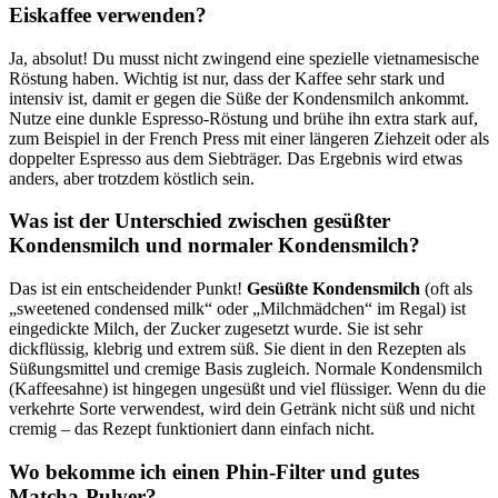
Eiskaffee verwenden?
Ja, absolut! Du musst nicht zwingend eine spezielle vietnamesische
Röstung haben. Wichtig ist nur, dass der Kaffee sehr stark und
intensiv ist, damit er gegen die Süße der Kondensmilch ankommt.
Nutze eine dunkle Espresso-Röstung und brühe ihn extra stark auf,
zum Beispiel in der French Press mit einer längeren Ziehzeit oder als
doppelter Espresso aus dem Siebträger. Das Ergebnis wird etwas
anders, aber trotzdem köstlich sein.
Was ist der Unterschied zwischen gesüßter
Kondensmilch und normaler Kondensmilch?
Das ist ein entscheidender Punkt!
Gesüßte Kondensmilch
(oft als
„sweetened condensed milk“ oder „Milchmädchen“ im Regal) ist
eingedickte Milch, der Zucker zugesetzt wurde. Sie ist sehr
dickflüssig, klebrig und extrem süß. Sie dient in den Rezepten als
Süßungsmittel und cremige Basis zugleich. Normale Kondensmilch
(Kaffeesahne) ist hingegen ungesüßt und viel flüssiger. Wenn du die
verkehrte Sorte verwendest, wird dein Getränk nicht süß und nicht
cremig – das Rezept funktioniert dann einfach nicht.
Wo bekomme ich einen Phin-Filter und gutes
Matcha-Pulver?