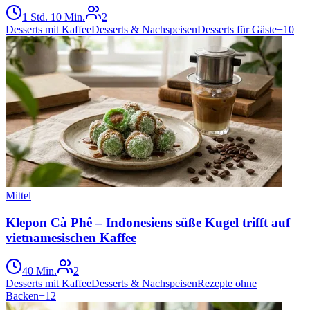
1 Std. 10 Min.
2
Desserts mit Kaffee
Desserts & Nachspeisen
Desserts für Gäste
+
10
Mittel
Klepon Cà Phê – Indonesiens süße Kugel trifft auf
vietnamesischen Kaffee
40 Min.
2
Desserts mit Kaffee
Desserts & Nachspeisen
Rezepte ohne
Backen
+
12