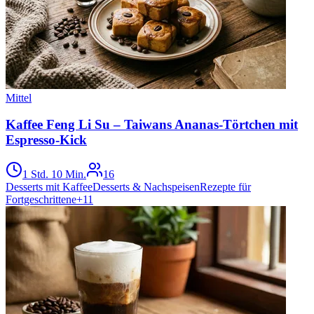
Mittel
Kaffee Feng Li Su – Taiwans Ananas-Törtchen mit
Espresso-Kick
1 Std. 10 Min.
16
Desserts mit Kaffee
Desserts & Nachspeisen
Rezepte für
Fortgeschrittene
+
11