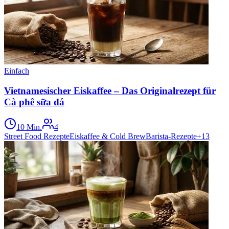
Einfach
Vietnamesischer Eiskaffee – Das Originalrezept für
Cà phê sữa đá
10 Min.
4
Street Food Rezepte
Eiskaffee & Cold Brew
Barista-Rezepte
+
13