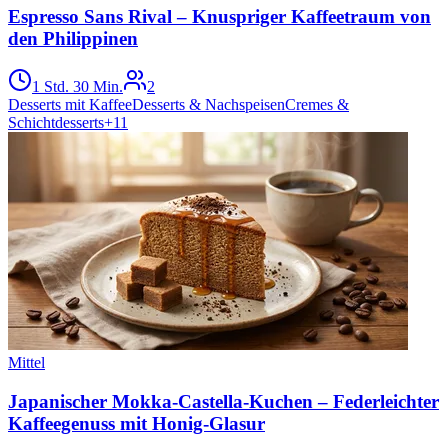
Espresso Sans Rival – Knuspriger Kaffeetraum von
den Philippinen
1 Std. 30 Min.
2
Desserts mit Kaffee
Desserts & Nachspeisen
Cremes &
Schichtdesserts
+
11
Mittel
Japanischer Mokka-Castella-Kuchen – Federleichter
Kaffeegenuss mit Honig-Glasur