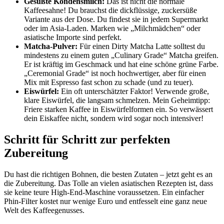
Gesüßte Kondensmilch:
Das ist nicht die normale
Kaffeesahne! Du brauchst die dickflüssige, zuckersüße
Variante aus der Dose. Du findest sie in jedem Supermarkt
oder im Asia-Laden. Marken wie „Milchmädchen“ oder
asiatische Importe sind perfekt.
Matcha-Pulver:
Für einen Dirty Matcha Latte solltest du
mindestens zu einem guten „Culinary Grade“ Matcha greifen.
Er ist kräftig im Geschmack und hat eine schöne grüne Farbe.
„Ceremonial Grade“ ist noch hochwertiger, aber für einen
Mix mit Espresso fast schon zu schade (und zu teuer).
Eiswürfel:
Ein oft unterschätzter Faktor! Verwende große,
klare Eiswürfel, die langsam schmelzen. Mein Geheimtipp:
Friere starken Kaffee in Eiswürfelformen ein. So verwässert
dein Eiskaffee nicht, sondern wird sogar noch intensiver!
Schritt für Schritt zur perfekten
Zubereitung
Du hast die richtigen Bohnen, die besten Zutaten – jetzt geht es an
die Zubereitung. Das Tolle an vielen asiatischen Rezepten ist, dass
sie keine teure High-End-Maschine voraussetzen. Ein einfacher
Phin-Filter kostet nur wenige Euro und entfesselt eine ganz neue
Welt des Kaffeegenusses.