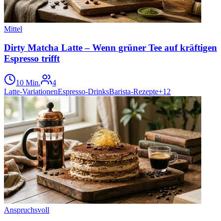
Mittel
Dirty Matcha Latte – Wenn grüner Tee auf kräftigen
Espresso trifft
10 Min.
4
Latte-Variationen
Espresso-Drinks
Barista-Rezepte
+
12
Anspruchsvoll