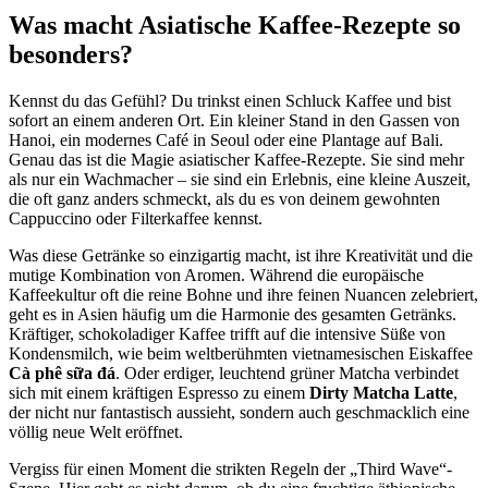
Was macht Asiatische Kaffee-Rezepte so
besonders?
Kennst du das Gefühl? Du trinkst einen Schluck Kaffee und bist
sofort an einem anderen Ort. Ein kleiner Stand in den Gassen von
Hanoi, ein modernes Café in Seoul oder eine Plantage auf Bali.
Genau das ist die Magie asiatischer Kaffee-Rezepte. Sie sind mehr
als nur ein Wachmacher – sie sind ein Erlebnis, eine kleine Auszeit,
die oft ganz anders schmeckt, als du es von deinem gewohnten
Cappuccino oder Filterkaffee kennst.
Was diese Getränke so einzigartig macht, ist ihre Kreativität und die
mutige Kombination von Aromen. Während die europäische
Kaffeekultur oft die reine Bohne und ihre feinen Nuancen zelebriert,
geht es in Asien häufig um die Harmonie des gesamten Getränks.
Kräftiger, schokoladiger Kaffee trifft auf die intensive Süße von
Kondensmilch, wie beim weltberühmten vietnamesischen Eiskaffee
Cà phê sữa đá
. Oder erdiger, leuchtend grüner Matcha verbindet
sich mit einem kräftigen Espresso zu einem
Dirty Matcha Latte
,
der nicht nur fantastisch aussieht, sondern auch geschmacklich eine
völlig neue Welt eröffnet.
Vergiss für einen Moment die strikten Regeln der „Third Wave“-