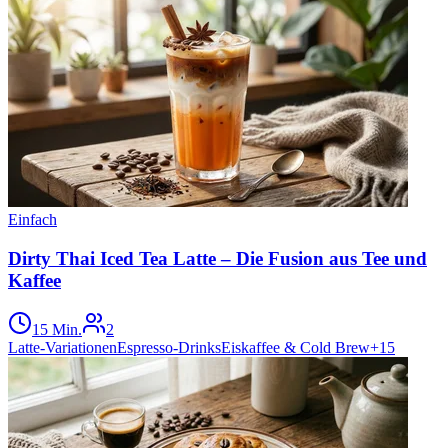
Einfach
Dirty Thai Iced Tea Latte – Die Fusion aus Tee und
Kaffee
15 Min.
2
Latte-Variationen
Espresso-Drinks
Eiskaffee & Cold Brew
+
15