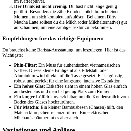
im Kaffeepulver.
Der Drink ist nicht cremig:
Du hast nicht lange genug
gerührt! Besonders die zähe Kondensmilch braucht einen
Moment, um sich komplett aufzulösen. Bei einem Dirty
Matcha Latte solltest du die Milch (oder Milchalternative) gut
aufschäumen, um eine samtige Textur zu bekommen.
Empfehlungen für das richtige Equipment
Du brauchst keine Barista-Ausstattung, um loszulegen. Hier ist das
Wichtigste:
Phin-Filter:
Ein Muss für authentischen vietnamesischen
Kaffee. Dieses kleine Brühgerät aus Edelstahl oder
Aluminium wird direkt auf die Tasse gesetzt. Es ist günstig,
robust und perfekt für eine langsame, intensive Extraktion.
Ein hohes Glas:
Eiskaffee sieht in einem hohen Glas einfach
am besten aus und man hat genug Platz zum Rühren.
Ein langer Löffel:
Unverzichtbar, um die Kondensmilch vom
Boden des Glases hochzurühren.
Für Matcha:
Ein kleiner Bambusbesen (Chasen) hilft, den
Matcha klümpchenfrei anzurühren. Ein elektrischer
Milchaufschäumer tut es aber auch.
Variationen und Anlässe