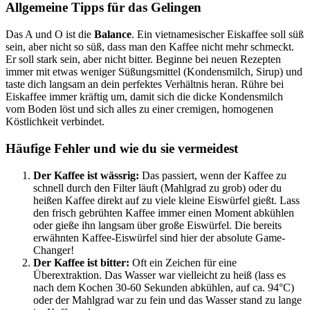
Allgemeine Tipps für das Gelingen
Das A und O ist die
Balance
. Ein vietnamesischer Eiskaffee soll süß
sein, aber nicht so süß, dass man den Kaffee nicht mehr schmeckt.
Er soll stark sein, aber nicht bitter. Beginne bei neuen Rezepten
immer mit etwas weniger Süßungsmittel (Kondensmilch, Sirup) und
taste dich langsam an dein perfektes Verhältnis heran. Rühre bei
Eiskaffee immer kräftig um, damit sich die dicke Kondensmilch
vom Boden löst und sich alles zu einer cremigen, homogenen
Köstlichkeit verbindet.
Häufige Fehler und wie du sie vermeidest
Der Kaffee ist wässrig:
Das passiert, wenn der Kaffee zu
schnell durch den Filter läuft (Mahlgrad zu grob) oder du
heißen Kaffee direkt auf zu viele kleine Eiswürfel gießt. Lass
den frisch gebrühten Kaffee immer einen Moment abkühlen
oder gieße ihn langsam über große Eiswürfel. Die bereits
erwähnten Kaffee-Eiswürfel sind hier der absolute Game-
Changer!
Der Kaffee ist bitter:
Oft ein Zeichen für eine
Überextraktion. Das Wasser war vielleicht zu heiß (lass es
nach dem Kochen 30-60 Sekunden abkühlen, auf ca. 94°C)
oder der Mahlgrad war zu fein und das Wasser stand zu lange