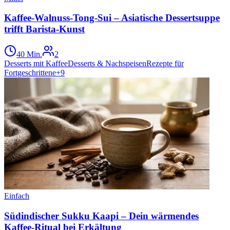
Kaffee-Walnuss-Tong-Sui – Asiatische Dessertsuppe
trifft Barista-Kunst
40 Min.
2
Desserts mit Kaffee
Desserts & Nachspeisen
Rezepte für
Fortgeschrittene
+
9
Einfach
Südindischer Sukku Kaapi – Dein wärmendes
Kaffee-Ritual bei Erkältung