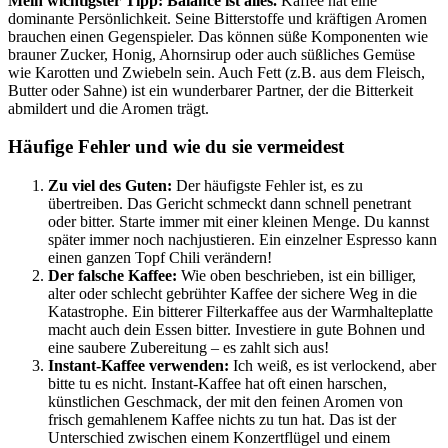
Mein wichtigster Tipp: Balance ist alles.
Kaffee hat eine
dominante Persönlichkeit. Seine Bitterstoffe und kräftigen Aromen
brauchen einen Gegenspieler. Das können süße Komponenten wie
brauner Zucker, Honig, Ahornsirup oder auch süßliches Gemüse
wie Karotten und Zwiebeln sein. Auch Fett (z.B. aus dem Fleisch,
Butter oder Sahne) ist ein wunderbarer Partner, der die Bitterkeit
abmildert und die Aromen trägt.
Häufige Fehler und wie du sie vermeidest
Zu viel des Guten:
Der häufigste Fehler ist, es zu
übertreiben. Das Gericht schmeckt dann schnell penetrant
oder bitter. Starte immer mit einer kleinen Menge. Du kannst
später immer noch nachjustieren. Ein einzelner Espresso kann
einen ganzen Topf Chili verändern!
Der falsche Kaffee:
Wie oben beschrieben, ist ein billiger,
alter oder schlecht gebrühter Kaffee der sichere Weg in die
Katastrophe. Ein bitterer Filterkaffee aus der Warmhalteplatte
macht auch dein Essen bitter. Investiere in gute Bohnen und
eine saubere Zubereitung – es zahlt sich aus!
Instant-Kaffee verwenden:
Ich weiß, es ist verlockend, aber
bitte tu es nicht. Instant-Kaffee hat oft einen harschen,
künstlichen Geschmack, der mit den feinen Aromen von
frisch gemahlenem Kaffee nichts zu tun hat. Das ist der
Unterschied zwischen einem Konzertflügel und einem