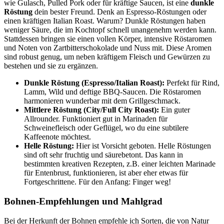
wie Gulasch, Pulled Pork oder für kräftige Saucen, ist eine
dunkle
Röstung
dein bester Freund. Denk an Espresso-Röstungen oder
einen kräftigen Italian Roast. Warum? Dunkle Röstungen haben
weniger Säure, die im Kochtopf schnell unangenehm werden kann.
Stattdessen bringen sie einen vollen Körper, intensive Röstaromen
und Noten von Zartbitterschokolade und Nuss mit. Diese Aromen
sind robust genug, um neben kräftigem Fleisch und Gewürzen zu
bestehen und sie zu ergänzen.
Dunkle Röstung (Espresso/Italian Roast):
Perfekt für Rind,
Lamm, Wild und deftige BBQ-Saucen. Die Röstaromen
harmonieren wunderbar mit dem Grillgeschmack.
Mittlere Röstung (City/Full City Roast):
Ein guter
Allrounder. Funktioniert gut in Marinaden für
Schweinefleisch oder Geflügel, wo du eine subtilere
Kaffeenote möchtest.
Helle Röstung:
Hier ist Vorsicht geboten. Helle Röstungen
sind oft sehr fruchtig und säurebetont. Das kann in
bestimmten kreativen Rezepten, z.B. einer leichten Marinade
für Entenbrust, funktionieren, ist aber eher etwas für
Fortgeschrittene. Für den Anfang: Finger weg!
Bohnen-Empfehlungen und Mahlgrad
Bei der Herkunft der Bohnen empfehle ich Sorten, die von Natur