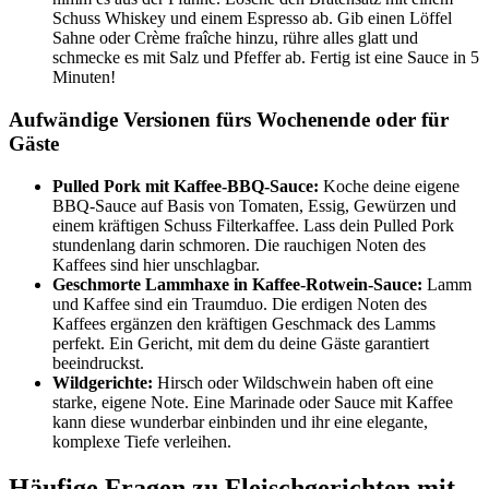
Schuss Whiskey und einem Espresso ab. Gib einen Löffel
Sahne oder Crème fraîche hinzu, rühre alles glatt und
schmecke es mit Salz und Pfeffer ab. Fertig ist eine Sauce in 5
Minuten!
Aufwändige Versionen fürs Wochenende oder für
Gäste
Pulled Pork mit Kaffee-BBQ-Sauce:
Koche deine eigene
BBQ-Sauce auf Basis von Tomaten, Essig, Gewürzen und
einem kräftigen Schuss Filterkaffee. Lass dein Pulled Pork
stundenlang darin schmoren. Die rauchigen Noten des
Kaffees sind hier unschlagbar.
Geschmorte Lammhaxe in Kaffee-Rotwein-Sauce:
Lamm
und Kaffee sind ein Traumduo. Die erdigen Noten des
Kaffees ergänzen den kräftigen Geschmack des Lamms
perfekt. Ein Gericht, mit dem du deine Gäste garantiert
beeindruckst.
Wildgerichte:
Hirsch oder Wildschwein haben oft eine
starke, eigene Note. Eine Marinade oder Sauce mit Kaffee
kann diese wunderbar einbinden und ihr eine elegante,
komplexe Tiefe verleihen.
Häufige Fragen zu Fleischgerichten mit