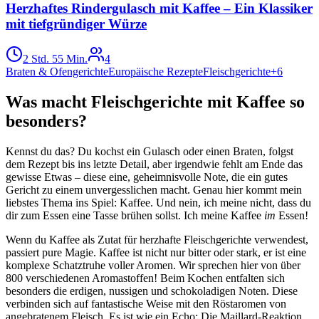
Herzhaftes Rindergulasch mit Kaffee – Ein Klassiker
mit tiefgründiger Würze
2 Std. 55 Min.
4
Braten & Ofengerichte
Europäische Rezepte
Fleischgerichte
+
6
Was macht Fleischgerichte mit Kaffee so
besonders?
Kennst du das? Du kochst ein Gulasch oder einen Braten, folgst
dem Rezept bis ins letzte Detail, aber irgendwie fehlt am Ende das
gewisse Etwas – diese eine, geheimnisvolle Note, die ein gutes
Gericht zu einem unvergesslichen macht. Genau hier kommt mein
liebstes Thema ins Spiel: Kaffee. Und nein, ich meine nicht, dass du
dir zum Essen eine Tasse brühen sollst. Ich meine Kaffee
im
Essen!
Wenn du Kaffee als Zutat für herzhafte Fleischgerichte verwendest,
passiert pure Magie. Kaffee ist nicht nur bitter oder stark, er ist eine
komplexe Schatztruhe voller Aromen. Wir sprechen hier von über
800 verschiedenen Aromastoffen! Beim Kochen entfalten sich
besonders die erdigen, nussigen und schokoladigen Noten. Diese
verbinden sich auf fantastische Weise mit den Röstaromen von
angebratenem Fleisch. Es ist wie ein Echo: Die Maillard-Reaktion,