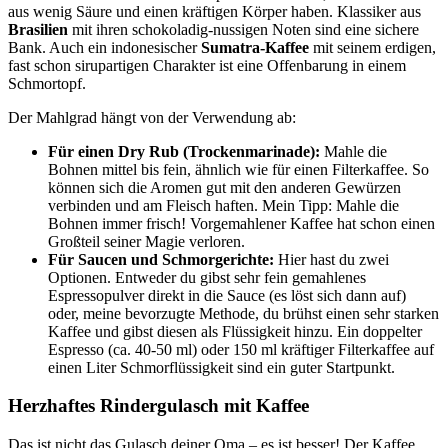
aus wenig Säure und einen kräftigen Körper haben. Klassiker aus
Brasilien
mit ihren schokoladig-nussigen Noten sind eine sichere
Bank. Auch ein indonesischer
Sumatra-Kaffee
mit seinem erdigen,
fast schon sirupartigen Charakter ist eine Offenbarung in einem
Schmortopf.
Der Mahlgrad hängt von der Verwendung ab:
Für einen Dry Rub (Trockenmarinade):
Mahle die
Bohnen mittel bis fein, ähnlich wie für einen Filterkaffee. So
können sich die Aromen gut mit den anderen Gewürzen
verbinden und am Fleisch haften. Mein Tipp: Mahle die
Bohnen immer frisch! Vorgemahlener Kaffee hat schon einen
Großteil seiner Magie verloren.
Für Saucen und Schmorgerichte:
Hier hast du zwei
Optionen. Entweder du gibst sehr fein gemahlenes
Espressopulver direkt in die Sauce (es löst sich dann auf)
oder, meine bevorzugte Methode, du brühst einen sehr starken
Kaffee und gibst diesen als Flüssigkeit hinzu. Ein doppelter
Espresso (ca. 40-50 ml) oder 150 ml kräftiger Filterkaffee auf
einen Liter Schmorflüssigkeit sind ein guter Startpunkt.
Herzhaftes Rindergulasch mit Kaffee
Das ist nicht das Gulasch deiner Oma – es ist besser! Der Kaffee