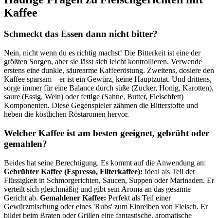
Kaffee
Schmeckt das Essen dann nicht bitter?
Nein, nicht wenn du es richtig machst! Die Bitterkeit ist eine der
größten Sorgen, aber sie lässt sich leicht kontrollieren. Verwende
erstens eine dunkle, säurearme Kaffeeröstung. Zweitens, dosiere den
Kaffee sparsam – er ist ein Gewürz, keine Hauptzutat. Und drittens,
sorge immer für eine Balance durch süße (Zucker, Honig, Karotten),
saure (Essig, Wein) oder fettige (Sahne, Butter, Fleischfett)
Komponenten. Diese Gegenspieler zähmen die Bitterstoffe und
heben die köstlichen Röstaromen hervor.
Welcher Kaffee ist am besten geeignet, gebrüht oder
gemahlen?
Beides hat seine Berechtigung. Es kommt auf die Anwendung an:
Gebrühter Kaffee (Espresso, Filterkaffee):
Ideal als Teil der
Flüssigkeit in Schmorgerichten, Saucen, Suppen oder Marinaden. Er
verteilt sich gleichmäßig und gibt sein Aroma an das gesamte
Gericht ab.
Gemahlener Kaffee:
Perfekt als Teil einer
Gewürzmischung oder eines 'Rubs' zum Einreiben von Fleisch. Er
bildet beim Braten oder Grillen eine fantastische, aromatische