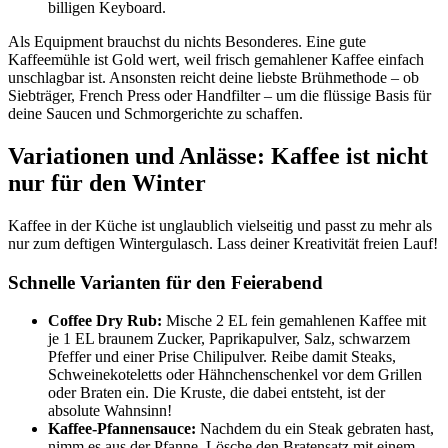
billigen Keyboard.
Als Equipment brauchst du nichts Besonderes. Eine gute
Kaffeemühle ist Gold wert, weil frisch gemahlener Kaffee einfach
unschlagbar ist. Ansonsten reicht deine liebste Brühmethode – ob
Siebträger, French Press oder Handfilter – um die flüssige Basis für
deine Saucen und Schmorgerichte zu schaffen.
Variationen und Anlässe: Kaffee ist nicht
nur für den Winter
Kaffee in der Küche ist unglaublich vielseitig und passt zu mehr als
nur zum deftigen Wintergulasch. Lass deiner Kreativität freien Lauf!
Schnelle Varianten für den Feierabend
Coffee Dry Rub:
Mische 2 EL fein gemahlenen Kaffee mit
je 1 EL braunem Zucker, Paprikapulver, Salz, schwarzem
Pfeffer und einer Prise Chilipulver. Reibe damit Steaks,
Schweinekoteletts oder Hähnchenschenkel vor dem Grillen
oder Braten ein. Die Kruste, die dabei entsteht, ist der
absolute Wahnsinn!
Kaffee-Pfannensauce:
Nachdem du ein Steak gebraten hast,
nimm es aus der Pfanne. Lösche den Bratensatz mit einem