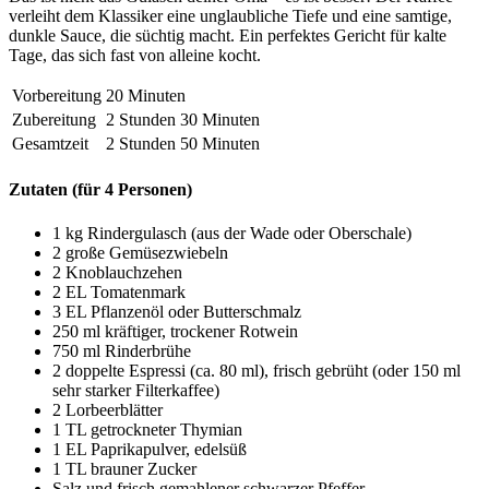
verleiht dem Klassiker eine unglaubliche Tiefe und eine samtige,
dunkle Sauce, die süchtig macht. Ein perfektes Gericht für kalte
Tage, das sich fast von alleine kocht.
Vorbereitung
20 Minuten
Zubereitung
2 Stunden 30 Minuten
Gesamtzeit
2 Stunden 50 Minuten
Zutaten (für 4 Personen)
1 kg Rindergulasch (aus der Wade oder Oberschale)
2 große Gemüsezwiebeln
2 Knoblauchzehen
2 EL Tomatenmark
3 EL Pflanzenöl oder Butterschmalz
250 ml kräftiger, trockener Rotwein
750 ml Rinderbrühe
2 doppelte Espressi (ca. 80 ml), frisch gebrüht (oder 150 ml
sehr starker Filterkaffee)
2 Lorbeerblätter
1 TL getrockneter Thymian
1 EL Paprikapulver, edelsüß
1 TL brauner Zucker
Salz und frisch gemahlener schwarzer Pfeffer