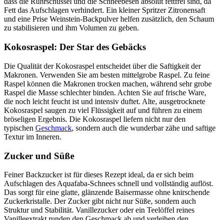
dass die Rührschüssel und die Schneebesen absolut fettfrei sind, da
Fett das Aufschlagen verhindert. Ein kleiner Spritzer Zitronensaft
und eine Prise Weinstein-Backpulver helfen zusätzlich, den Schaum
zu stabilisieren und ihm Volumen zu geben.
Kokosraspel: Der Star des Gebäcks
Die Qualität der Kokosraspel entscheidet über die Saftigkeit der
Makronen. Verwenden Sie am besten mittelgrobe Raspel. Zu feine
Raspel können die Makronen trocken machen, während sehr grobe
Raspel die Masse schlechter binden. Achten Sie auf frische Ware,
die noch leicht feucht ist und intensiv duftet. Alte, ausgetrocknete
Kokosraspel saugen zu viel Flüssigkeit auf und führen zu einem
bröseligen Ergebnis. Die Kokosraspel liefern nicht nur den
typischen
Geschmack
, sondern auch die wunderbar zähe und saftige
Textur im Inneren.
Zucker und Süße
Feiner Backzucker ist für dieses Rezept ideal, da er sich beim
Aufschlagen des Aquafaba-Schnees schnell und vollständig auflöst.
Das sorgt für eine glatte, glänzende Baisermasse ohne knirschende
Zuckerkristalle. Der Zucker gibt nicht nur Süße, sondern auch
Struktur und Stabilität. Vanillezucker oder ein Teelöffel reines
Vanilleextrakt runden den Geschmack ab und verleihen den