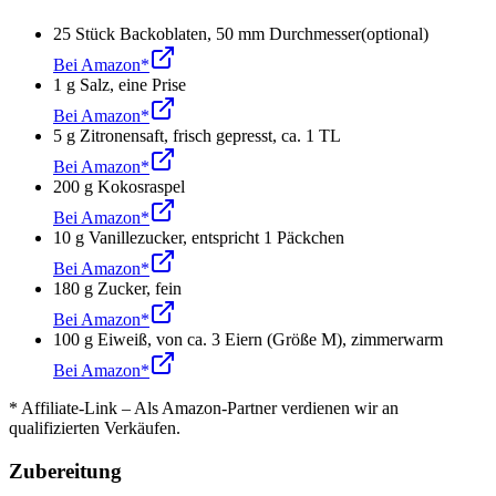
25
Stück
Backoblaten
,
50 mm Durchmesser
(optional)
Bei Amazon*
1
g
Salz
,
eine Prise
Bei Amazon*
5
g
Zitronensaft
,
frisch gepresst, ca. 1 TL
Bei Amazon*
200
g
Kokosraspel
Bei Amazon*
10
g
Vanillezucker
,
entspricht 1 Päckchen
Bei Amazon*
180
g
Zucker
,
fein
Bei Amazon*
100
g
Eiweiß
,
von ca. 3 Eiern (Größe M), zimmerwarm
Bei Amazon*
* Affiliate-Link – Als Amazon-Partner verdienen wir an
qualifizierten Verkäufen.
Zubereitung