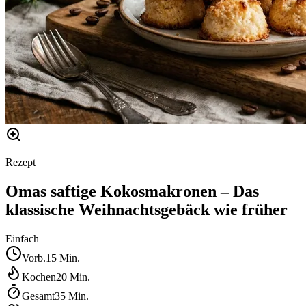
Rezept
Omas saftige Kokosmakronen – Das
klassische Weihnachtsgebäck wie früher
Einfach
Vorb.
15
Min.
Kochen
20
Min.
Gesamt
35
Min.