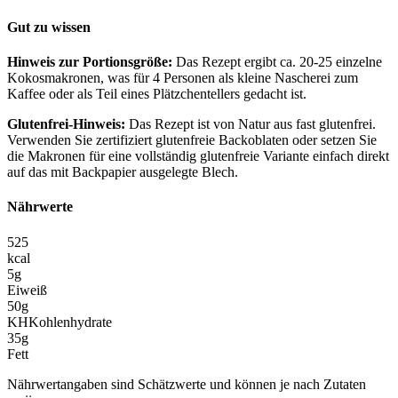
Gut zu wissen
Hinweis zur Portionsgröße:
Das Rezept ergibt ca. 20-25 einzelne
Kokosmakronen, was für 4 Personen als kleine Nascherei zum
Kaffee oder als Teil eines Plätzchentellers gedacht ist.
Glutenfrei-Hinweis:
Das Rezept ist von Natur aus fast glutenfrei.
Verwenden Sie zertifiziert glutenfreie Backoblaten oder setzen Sie
die Makronen für eine vollständig glutenfreie Variante einfach direkt
auf das mit Backpapier ausgelegte Blech.
Nährwerte
525
kcal
5
g
Eiweiß
50
g
KH
Kohlenhydrate
35
g
Fett
Nährwertangaben sind Schätzwerte und können je nach Zutaten