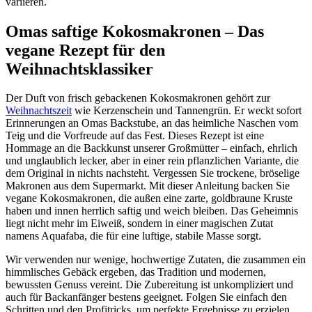
variieren.
Omas saftige Kokosmakronen – Das
vegane Rezept für den
Weihnachtsklassiker
Der Duft von frisch gebackenen Kokosmakronen gehört zur
Weihnachtszeit
wie Kerzenschein und Tannengrün. Er weckt sofort
Erinnerungen an Omas Backstube, an das heimliche Naschen vom
Teig und die Vorfreude auf das Fest. Dieses Rezept ist eine
Hommage an die Backkunst unserer Großmütter – einfach, ehrlich
und unglaublich lecker, aber in einer rein pflanzlichen Variante, die
dem Original in nichts nachsteht. Vergessen Sie trockene, bröselige
Makronen aus dem Supermarkt. Mit dieser Anleitung backen Sie
vegane Kokosmakronen, die außen eine zarte, goldbraune Kruste
haben und innen herrlich saftig und weich bleiben. Das Geheimnis
liegt nicht mehr im Eiweiß, sondern in einer magischen Zutat
namens Aquafaba, die für eine luftige, stabile Masse sorgt.
Wir verwenden nur wenige, hochwertige Zutaten, die zusammen ein
himmlisches Gebäck ergeben, das Tradition und modernen,
bewussten Genuss vereint. Die Zubereitung ist unkompliziert und
auch für Backanfänger bestens geeignet. Folgen Sie einfach den
Schritten und den Profitricks, um perfekte Ergebnisse zu erzielen.