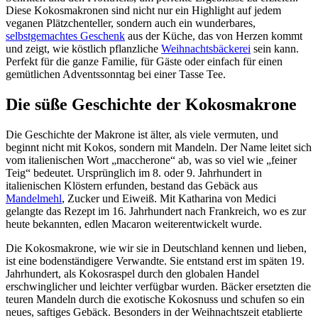
Diese Kokosmakronen sind nicht nur ein Highlight auf jedem
veganen Plätzchenteller, sondern auch ein wunderbares,
selbstgemachtes Geschenk
aus der Küche, das von Herzen kommt
und zeigt, wie köstlich pflanzliche
Weihnachtsbäckerei
sein kann.
Perfekt für die ganze Familie, für Gäste oder einfach für einen
gemütlichen Adventssonntag bei einer Tasse Tee.
Die süße Geschichte der Kokosmakrone
Die Geschichte der Makrone ist älter, als viele vermuten, und
beginnt nicht mit Kokos, sondern mit Mandeln. Der Name leitet sich
vom italienischen Wort „maccherone“ ab, was so viel wie „feiner
Teig“ bedeutet. Ursprünglich im 8. oder 9. Jahrhundert in
italienischen Klöstern erfunden, bestand das Gebäck aus
Mandelmehl
, Zucker und Eiweiß. Mit Katharina von Medici
gelangte das Rezept im 16. Jahrhundert nach Frankreich, wo es zur
heute bekannten, edlen Macaron weiterentwickelt wurde.
Die Kokosmakrone, wie wir sie in Deutschland kennen und lieben,
ist eine bodenständigere Verwandte. Sie entstand erst im späten 19.
Jahrhundert, als Kokosraspel durch den globalen Handel
erschwinglicher und leichter verfügbar wurden. Bäcker ersetzten die
teuren Mandeln durch die exotische Kokosnuss und schufen so ein
neues, saftiges Gebäck. Besonders in der Weihnachtszeit etablierte