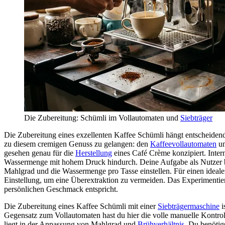
Die Zubereitung: Schümli im Vollautomaten und
Siebträger
Die Zubereitung eines exzellenten Kaffee Schümli hängt entscheide
zu diesem cremigen Genuss zu gelangen: den
Kaffeevollautomaten
un
gesehen genau für die
Herstellung
eines Café Crème konzipiert. Inte
Wassermenge mit hohem Druck hindurch. Deine Aufgabe als Nutzer besc
Mahlgrad und die Wassermenge pro Tasse einstellen. Für einen idealen
Einstellung, um eine Überextraktion zu vermeiden. Das Experimentier
persönlichen Geschmack entspricht.
Die Zubereitung eines Kaffee Schümli mit einer
Siebträgermaschine
i
Gegensatz zum Vollautomaten hast du hier die volle manuelle Kontrol
liegt in der Anpassung von Mahlgrad und
Brühverhältnis
. Du benötig