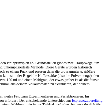
nden Brühprinzipien ab. Grundsätzlich gibt es zwei Hauptwege, um
 und unkomplizierteste Methode. Diese Geräte wurden historisch
isch zu einem Puck und pressen dann die programmierte, größere
 kannst in der Regel die Kaffeestärke (also die Pulvermenge), den
wa 120 ml und einen Mahlgrad, der etwas gröber ist als die feinste
Schümli aus deinem Vollautomaten zu extrahieren, der deinem
 ein weites Feld zum Experimentieren und Perfektionieren. Im
ion erfordert. Der entscheidende Unterschied zur
Espressozubereitung
 einen Mahlgrad wie feines Tafelsalz erfordert, bewegst du dich für