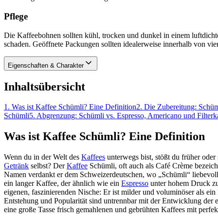
Pflege
Die Kaffeebohnen sollten kühl, trocken und dunkel in einem luftdic
schaden. Geöffnete Packungen sollten idealerweise innerhalb von vi
Eigenschaften & Charakter
Inhaltsübersicht
1
.
Was ist Kaffee Schümli? Eine Definition
2
.
Die Zubereitung: Schüm
Schümli
5
.
Abgrenzung: Schümli vs. Espresso, Americano und Filterk
Was ist Kaffee Schümli? Eine Definition
Wenn du in der Welt des
Kaffees
unterwegs bist, stößt du früher oder
Getränk
selbst? Der
Kaffee
Schümli, oft auch als Café Crème bezeich
Namen verdankt er dem Schweizerdeutschen, wo „Schümli“ liebevoll „k
ein langer Kaffee, der ähnlich wie ein
Espresso
unter hohem Druck zube
eigenen, faszinierenden Nische: Er ist milder und voluminöser als ein
Entstehung und Popularität sind untrennbar mit der Entwicklung der 
eine große Tasse frisch gemahlenen und gebrühten Kaffees mit perfe