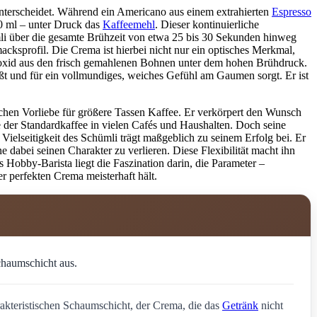
erscheidet. Während ein Americano aus einem extrahierten
Espresso
20 ml – unter Druck das
Kaffeemehl
. Dieser kontinuierliche
 über die gesamte Brühzeit von etwa 25 bis 30 Sekunden hinweg
cksprofil. Die Crema ist hierbei nicht nur ein optisches Merkmal,
dioxid aus den frisch gemahlenen Bohnen unter dem hohen Brühdruck.
ießt und für ein vollmundiges, weiches Gefühl am Gaumen sorgt. Er ist
hen Vorliebe für größere Tassen Kaffee. Er verkörpert den Wunsch
e der Standardkaffee in vielen Cafés und Haushalten. Doch seine
e Vielseitigkeit des Schümli trägt maßgeblich zu seinem Erfolg bei. Er
abei seinen Charakter zu verlieren. Diese Flexibilität macht ihn
 Hobby-Barista liegt die Faszination darin, die Parameter –
r perfekten Crema meisterhaft hält.
chaumschicht aus.
rakteristischen Schaumschicht, der Crema, die das
Getränk
nicht