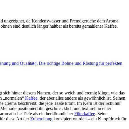
e sind ungeeignet, da Kondenswasser und Fremdgerüche dem Aroma
nen sind deutlich länger haltbar als bereits gemahlener Kaffee.
ehung und Qualität
4
.
Die richtige Bohne und Röstung für perfekten
 sich hinter diesem Namen, der so weich und cremig klingt, wie das
nem „normalen“
Kaffee
, der aber alles andere als gewöhnlich ist. Seinen
e Crema beschreibt, die jede Tasse krönt. Im Kern ist der Schümli
ethode positioniert ihn geschmacklich und texturell in einer
d aromatische Tiefe als ein herkömmlicher
Filterkaffee
. Seine
für diese Art der
Zubereitung
konzipiert wurden – ein Knopfdruck für