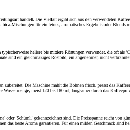
bereitungsart handelt. Die Vielfalt ergibt sich aus den verwendeten K
bica-Mischungen für ein feines, aromatisches Ergebnis oder Blends mi
pischerweise hellere bis mittlere Röstungen verwendet, die oft als 'C
ale sind ein gleichmäßiges Röstbild, ein angenehmer, nicht verbrann
en zubereitet. Die Maschine mahlt die Bohnen frisch, presst das Kaffe
e Wassermenge, meist 120 bis 180 ml, langsamer durch das Kaffeepulver
ema' oder 'Schümli' gekennzeichnet sind. Die Preisspanne reicht von 
ohnen das beste Aroma garantieren. Für einen milden Geschmack sind he