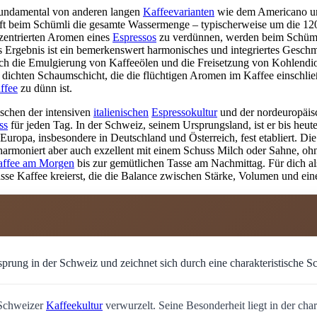
 fundamental von anderen langen
Kaffeevarianten
wie dem Americano unt
läuft beim Schümli die gesamte Wassermenge – typischerweise um die 1
nzentrierten Aromen eines
Espressos
zu verdünnen, werden beim Schümli
 Ergebnis ist ein bemerkenswert harmonisches und integriertes Geschma
durch die Emulgierung von Kaffeeölen und die Freisetzung von Kohlen
en, dichten Schaumschicht, die die flüchtigen Aromen im Kaffee einschl
affee
zu dünn ist.
ischen der intensiven
italienischen
Espressokultur
und der nordeuropäisc
ss
für jeden Tag. In der Schweiz, seinem Ursprungsland, ist er bis heut
 Europa, insbesondere in Deutschland und Österreich, fest etabliert. Di
moniert aber auch exzellent mit einem Schuss Milch oder Sahne, ohne d
ffee am Morgen
bis zur gemütlichen Tasse am Nachmittag. Für dich als
sse Kaffee kreierst, die die Balance zwischen Stärke, Volumen und eine
prung in der Schweiz und zeichnet sich durch eine charakteristische S
r Schweizer
Kaffeekultur
verwurzelt. Seine Besonderheit liegt in der cha