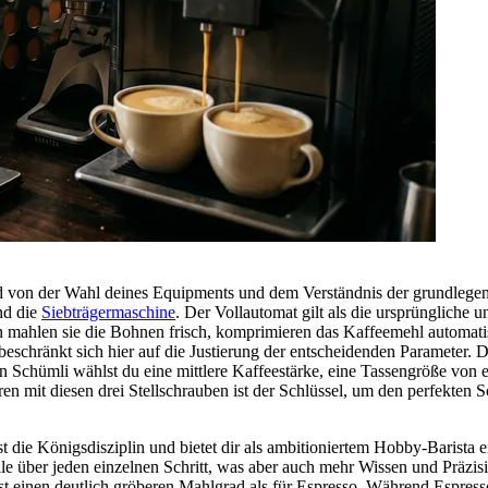
nd von der Wahl deines Equipments und dem Verständnis der grundlege
d die
Siebträgermaschine
. Der Vollautomat gilt als die ursprüngliche
rn mahlen sie die Bohnen frisch, komprimieren das Kaffeemehl automat
hränkt sich hier auf die Justierung der entscheidenden Parameter. Du
 Schümli wählst du eine mittlere Kaffeestärke, eine Tassengröße von et
en mit diesen drei Stellschrauben ist der Schlüssel, um den perfekten 
st die Königsdisziplin und bietet dir als ambitioniertem Hobby-Barista
le über jeden einzelnen Schritt, was aber auch mehr Wissen und Präzis
st einen deutlich gröberen Mahlgrad als für Espresso. Während Espresso