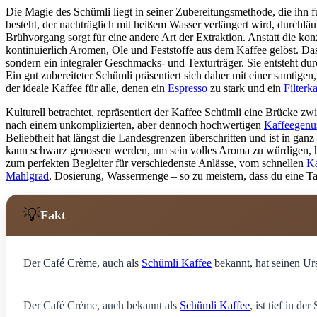
Die Magie des Schümli liegt in seiner Zubereitungsmethode, die ihn
besteht, der nachträglich mit heißem Wasser verlängert wird, durch
Brühvorgang sorgt für eine andere Art der Extraktion. Anstatt die ko
kontinuierlich Aromen, Öle und Feststoffe aus dem Kaffee gelöst. Das
sondern ein integraler Geschmacks- und Texturträger. Sie entsteht 
Ein gut zubereiteter Schümli präsentiert sich daher mit einer samtig
der ideale Kaffee für alle, denen ein
Espresso
zu stark und ein
Filterk
Kulturell betrachtet, repräsentiert der Kaffee Schümli eine Brücke zw
nach einem unkomplizierten, aber dennoch hochwertigen
Kaffeegenu
Beliebtheit hat längst die Landesgrenzen überschritten und ist in ganz
kann schwarz genossen werden, um sein volles Aroma zu würdigen, har
zum perfekten Begleiter für verschiedenste Anlässe, vom schnellen
Ka
Mahlgrad
, Dosierung, Wassermenge – so zu meistern, dass du eine Ta
💡
Fakt
Der Café Crème, auch als
Schümli Kaffee
bekannt, hat seinen Urs
Der Café Crème, auch bekannt als
Schümli Kaffee
, ist tief in de