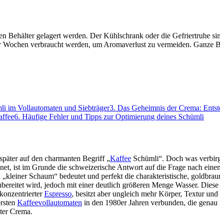
hten Behälter gelagert werden. Der Kühlschrank oder die Gefriertruh
er Wochen verbraucht werden, um Aromaverlust zu vermeiden. Ganze Boh
li im Vollautomaten und Siebträger
3
.
Das Geheimnis der Crema: Entst
affee
6
.
Häufige Fehler und Tipps zur Optimierung deines Schümli
 später auf den charmanten Begriff „
Kaffee
Schümli“. Doch was verbirgt
net, ist im Grunde die schweizerische Antwort auf die Frage nach ei
leiner Schaum“ bedeutet und perfekt die charakteristische, goldbraun
reitet wird, jedoch mit einer deutlich größeren Menge Wasser. Diese M
 konzentrierter
Espresso
, besitzt aber ungleich mehr Körper, Textur un
ersten
Kaffeevollautomaten
in den 1980er Jahren verbunden, die genau 
kter Crema.