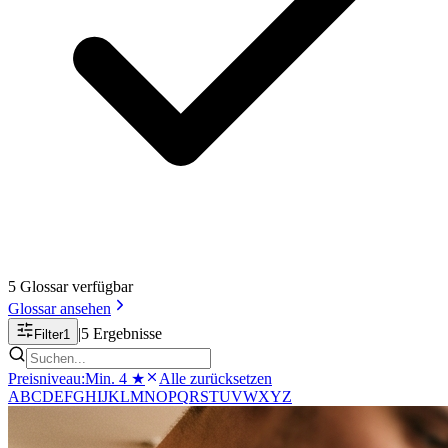
5
Glossar
verfügbar
Glossar
ansehen
|
5
Ergebnisse
Filter
1
Preisniveau
:
Min. 4 ★
Alle zurücksetzen
A
B
C
D
E
F
G
H
I
J
K
L
M
N
O
P
Q
R
S
T
U
V
W
X
Y
Z