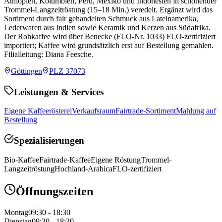
Äthiopien, Kolumbien, Peru, Mexiko und Indonesien in schonender
Trommel-Langzeitröstung (15–18 Min.) veredelt. Ergänzt wird das
Sortiment durch fair gehandelten Schmuck aus Lateinamerika,
Lederwaren aus Indien sowie Keramik und Kerzen aus Südafrika.
Der Rohkaffee wird über Benecke (FLO-Nr. 1033) FLO-zertifiziert
importiert; Kaffee wird grundsätzlich erst auf Bestellung gemahlen.
Filialleitung: Diana Feesche.
Göttingen
PLZ
37073
Leistungen & Services
Eigene Kaffeerösterei
Verkaufsraum
Fairtrade-Sortiment
Mahlung auf
Bestellung
Spezialisierungen
Bio-Kaffee
Fairtrade-Kaffee
Eigene Röstung
Trommel-
Langzeitröstung
Hochland-Arabica
FLO-zertifiziert
Öffnungszeiten
Montag
09:30 - 18:30
Dienstag
09:30 - 18:30