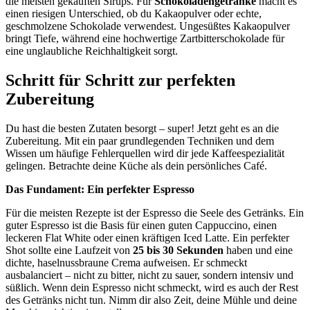
die meisten gekauften Sirups. Für
Schokoladengetränke
macht es
einen riesigen Unterschied, ob du Kakaopulver oder echte,
geschmolzene Schokolade verwendest. Ungesüßtes Kakaopulver
bringt Tiefe, während eine hochwertige Zartbitterschokolade für
eine unglaubliche Reichhaltigkeit sorgt.
Schritt für Schritt zur perfekten
Zubereitung
Du hast die besten Zutaten besorgt – super! Jetzt geht es an die
Zubereitung. Mit ein paar grundlegenden Techniken und dem
Wissen um häufige Fehlerquellen wird dir jede Kaffeespezialität
gelingen. Betrachte deine Küche als dein persönliches Café.
Das Fundament: Ein perfekter Espresso
Für die meisten Rezepte ist der Espresso die Seele des Getränks. Ein
guter Espresso ist die Basis für einen guten Cappuccino, einen
leckeren Flat White oder einen kräftigen Iced Latte. Ein perfekter
Shot sollte eine Laufzeit von
25 bis 30 Sekunden
haben und eine
dichte, haselnussbraune Crema aufweisen. Er schmeckt
ausbalanciert – nicht zu bitter, nicht zu sauer, sondern intensiv und
süßlich. Wenn dein Espresso nicht schmeckt, wird es auch der Rest
des Getränks nicht tun. Nimm dir also Zeit, deine Mühle und deine