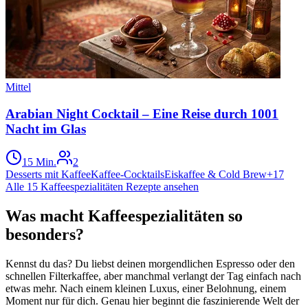
Mittel
Arabian Night Cocktail – Eine Reise durch 1001
Nacht im Glas
15 Min.
2
Desserts mit Kaffee
Kaffee-Cocktails
Eiskaffee & Cold Brew
+
17
Alle
15
Kaffeespezialitäten
Rezepte ansehen
Was macht Kaffeespezialitäten so
besonders?
Kennst du das? Du liebst deinen morgendlichen Espresso oder den
schnellen Filterkaffee, aber manchmal verlangt der Tag einfach nach
etwas mehr. Nach einem kleinen Luxus, einer Belohnung, einem
Moment nur für dich. Genau hier beginnt die faszinierende Welt der