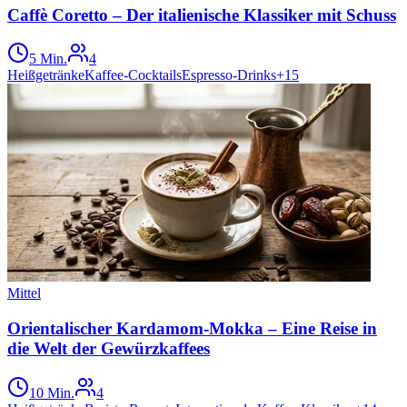
Caffè Coretto – Der italienische Klassiker mit Schuss
5 Min.
4
Heißgetränke
Kaffee-Cocktails
Espresso-Drinks
+
15
Mittel
Orientalischer Kardamom-Mokka – Eine Reise in
die Welt der Gewürzkaffees
10 Min.
4