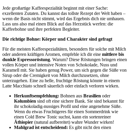
Jede großartige Kaffeespezialität beginnt mit einer Sache:
exzellenten Zutaten. Du kannst das tollste Rezept der Welt haben –
wenn die Basis nicht stimmt, wird das Ergebnis dich nie umhauen.
Lass uns also mal einen Blick auf das Herzstück werfen: die
Kaffeebohne und ihre perfekten Begleiter.
Die richtige Bohne: Körper und Charakter sind gefragt
Für die meisten Kaffeespezialitäten, besonders für solche mit Milch
oder anderen kräftigen Aromen, empfehle ich dir eine
mittlere bis
dunkle Espressoröstung
. Warum? Diese Röstungen bringen einen
vollen Körper und intensive Noten von Schokolade, Nuss und
Karamell mit. Sie haben genug Power, um sich gegen die Süße von
Sirup oder die Cremigkeit von Milch durchzusetzen, ohne
unterzugehen. Eine zu helle, fruchtige Röstung könnte in einem
Latte Macchiato schnell säuerlich oder einfach verloren wirken.
Herkunftsempfehlung:
Bohnen aus
Brasilien
oder
Kolumbien
sind oft eine sichere Bank. Sie sind bekannt für
ihr schokoladig-nussiges Profil und eine angenehme Süße.
Wenn du etwas Fruchtigeres für einen Sommerdrink wie
einen Cold Brew Tonic suchst, kann ein sortenreiner
Äthiopier
(natural aufbereitet) wahre Wunder wirken!
Mahlgrad ist entscheidend:
Es gibt nicht den einen