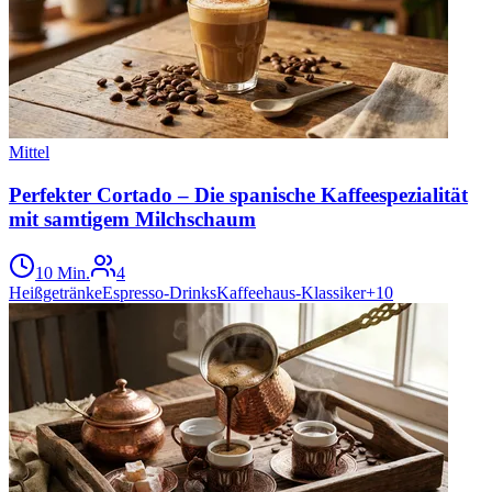
Mittel
Perfekter Cortado – Die spanische Kaffeespezialität
mit samtigem Milchschaum
10 Min.
4
Heißgetränke
Espresso-Drinks
Kaffeehaus-Klassiker
+
10