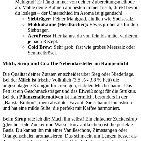
Mahlgrad! Er hängt immer von deiner Zubereitungsmethode
ab. Mahle deine Bohnen am besten immer frisch, direkt bevor
du loslegst – der Unterschied im Aroma ist gigantisch!
Siebträger:
Feiner Mahlgrad, ähnlich wie Speisesalz.
Mokkakanne (Herdkocher):
Etwas gröber als für den
Siebträger.
AeroPress:
Hier kannst du von fein bis mittel variieren,
je nach Rezept.
Cold Brew:
Sehr grob, fast wie grobes Meersalz oder
Semmelbrösel.
Milch, Sirup und Co.: Die Nebendarsteller im Rampenlicht
Die Qualität deiner Zutaten entscheidet über Sieg oder Niederlage.
Bei der
Milch
ist frische Vollmilch (3,5 % - 3,8 % Fett) die
ungeschlagene Königin für cremigen, stabilen Milchschaum. Das
Fett ist ein Geschmacksträger und das Eiweiß sorgt für die Struktur.
Bei den
Pflanzenalternativen
ist Hafermilch, besonders in der
„Barista Edition“, mein absoluter Favorit. Sie schäumt fantastisch
und hat eine milde Süße, die perfekt mit Kaffee harmoniert.
Beim
Sirup
rate ich dir: Mach ihn selbst! Ein einfacher Zuckersirup
(gleiche Teile Zucker und Wasser kurz aufkochen) ist die perfekte
Basis. Du kannst ihn mit einer Vanilleschote, Zimtstangen oder
Orangenschalen aromatisieren. Das schmeckt um Längen besser als