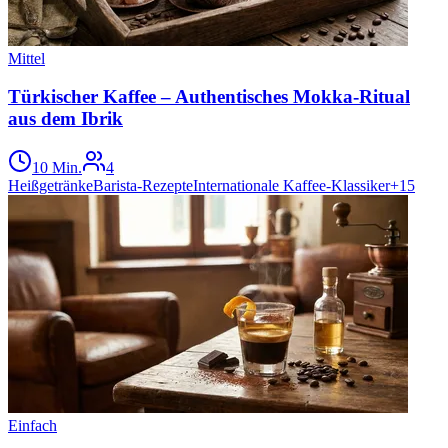
Mittel
Türkischer Kaffee – Authentisches Mokka-Ritual
aus dem Ibrik
10 Min.
4
Heißgetränke
Barista-Rezepte
Internationale Kaffee-Klassiker
+
15
Einfach