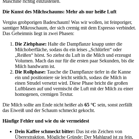
Maschine richtig einzustellen.
Die Kunst des Milchschaums: Mehr als nur heiße Luft
Vergiss grobporigen Badeschaum! Was wir wollen, ist feinporiger,
samtiger Mikroschaum, der sich cremig mit dem Espresso verbindet.
Das Geheimnis liegt in zwei Phasen:
Die Ziehphase:
Halte die Dampflanze knapp unter die
Milchoberfläche, sodass du ein leises „Schlürfen“ oder
„Reißen“ hörst. So ziehst du Luft in die Milch und erzeugst
Volumen. Mach das nur für die ersten paar Sekunden, bis die
Milch handwarm ist.
Die Rollphase:
Tauche die Dampflanze tiefer in die Kanne
ein und positioniere sie leicht seitlich, sodass die Milch in
einen Strudel versetzt wird. Diese Phase bricht die großen
Luftblasen auf und vermischt die Luft mit der Milch zu einer
homogenen, cremigen Textur.
Die Milch sollte am Ende nicht heißer als
65 °C
sein, sonst zerfällt
das Eiweiß und der Schaum schmeckt gekocht.
Häufige Fehler und wie du sie vermeidest
Dein Kaffee schmeckt bitter:
Das ist ein Zeichen von
Überextraktion. Mögliche Gründe: Der Mahlgrad ist zu fein,