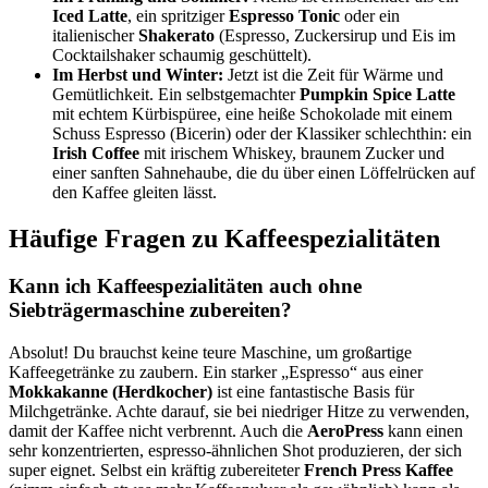
Iced Latte
, ein spritziger
Espresso Tonic
oder ein
italienischer
Shakerato
(Espresso, Zuckersirup und Eis im
Cocktailshaker schaumig geschüttelt).
Im Herbst und Winter:
Jetzt ist die Zeit für Wärme und
Gemütlichkeit. Ein selbstgemachter
Pumpkin Spice Latte
mit echtem Kürbispüree, eine heiße Schokolade mit einem
Schuss Espresso (Bicerin) oder der Klassiker schlechthin: ein
Irish Coffee
mit irischem Whiskey, braunem Zucker und
einer sanften Sahnehaube, die du über einen Löffelrücken auf
den Kaffee gleiten lässt.
Häufige Fragen zu Kaffeespezialitäten
Kann ich Kaffeespezialitäten auch ohne
Siebträgermaschine zubereiten?
Absolut! Du brauchst keine teure Maschine, um großartige
Kaffeegetränke zu zaubern. Ein starker „Espresso“ aus einer
Mokkakanne (Herdkocher)
ist eine fantastische Basis für
Milchgetränke. Achte darauf, sie bei niedriger Hitze zu verwenden,
damit der Kaffee nicht verbrennt. Auch die
AeroPress
kann einen
sehr konzentrierten, espresso-ähnlichen Shot produzieren, der sich
super eignet. Selbst ein kräftig zubereiteter
French Press Kaffee