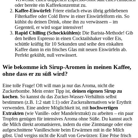
oder bereite ein Kaffeekonzentrat zu.
Kaffee-Eiswürfel:
Friere einfach etwas übrig gebliebenen
Filterkaffee oder Cold Brew in einer Eiswürfelform ein. So
kühlst du deinen Drink, ohne ihn zu verwässern – im
Gegenteil, er wird sogar intensiver!
Rapid Chilling (Schockkühlen):
Die Barista-Methode! Gib
den heißen Espresso in einen Cocktailshaker voller Eis,
schüttle kräftig für 10 Sekunden und seihe den eiskalten
Kaffee dann in ein frisches Glas mit neuen Eiswürfeln ab.
Perfekt gekühlt, null verwässert.
Wie bekomme ich Sirup-Aromen in meinen Kaffee,
ohne dass er zu süß wird?
Eine tolle Frage! Oft will man ja nur das Aroma, nicht die
Zuckerbombe. Mein erster Tipp ist,
deinen eigenen Sirup zu
kochen
. So kannst du das Zucker-Wasser-Verhältnis selbst
bestimmen (z.B. 1:2 statt 1:1) oder Zuckeralternativen wie Erythrit
verwenden. Eine andere Möglichkeit ist, mit
hochwertigen
Extrakten
(wie Vanille- oder Mandelextrakt) zu arbeiten – ein paar
Tropfen genügen für intensives Aroma ohne Süße. Du kannst auch
die Milch direkt aromatisieren, indem du eine Zimtstange oder eine
aufgeschnittene Vanilleschote beim Erwärmen mit in die Milch
gibst. Und vergiss nicht die Kraft von Gewürzen: Eine Prise frisch