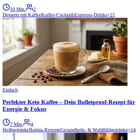
10 Min.
2
Desserts mit Kaffee
Kaffee-Cocktails
Espresso-Drinks
+
21
Einfach
Perfekter Keto Kaffee – Dein Bulletproof-Rezept für
Energie & Fokus
7 Min.
4
Heißgetränke
Barista-Rezepte
Gesundheits- & Wohlfühlgetränke
+
14