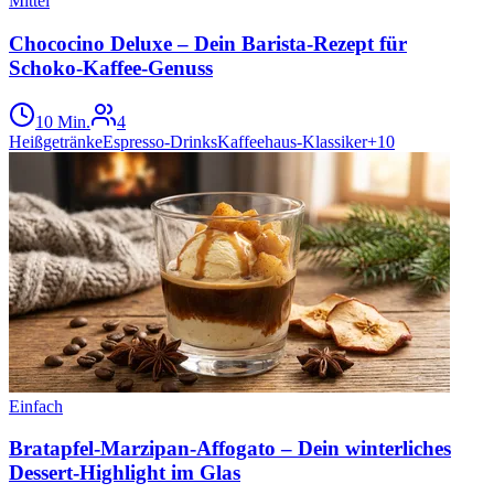
Mittel
Chococino Deluxe – Dein Barista-Rezept für
Schoko-Kaffee-Genuss
10 Min.
4
Heißgetränke
Espresso-Drinks
Kaffeehaus-Klassiker
+
10
Einfach
Bratapfel-Marzipan-Affogato – Dein winterliches
Dessert-Highlight im Glas