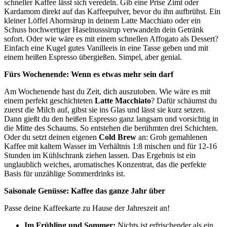
schneller Kaffee lässt sich veredeln. Gib eine Prise Zimt oder
Kardamom direkt auf das Kaffeepulver, bevor du ihn aufbrühst. Ein
kleiner Löffel Ahornsirup in deinem Latte Macchiato oder ein
Schuss hochwertiger Haselnusssirup verwandeln dein Getränk
sofort. Oder wie wäre es mit einem schnellen Affogato als Dessert?
Einfach eine Kugel gutes Vanilleeis in eine Tasse geben und mit
einem heißen Espresso übergießen. Simpel, aber genial.
Fürs Wochenende: Wenn es etwas mehr sein darf
Am Wochenende hast du Zeit, dich auszutoben. Wie wäre es mit
einem perfekt geschichteten
Latte Macchiato
? Dafür schäumst du
zuerst die Milch auf, gibst sie ins Glas und lässt sie kurz setzen.
Dann gießt du den heißen Espresso ganz langsam und vorsichtig in
die Mitte des Schaums. So entstehen die berühmten drei Schichten.
Oder du setzt deinen eigenen
Cold Brew
an: Grob gemahlenen
Kaffee mit kaltem Wasser im Verhältnis 1:8 mischen und für 12-16
Stunden im Kühlschrank ziehen lassen. Das Ergebnis ist ein
unglaublich weiches, aromatisches Konzentrat, das die perfekte
Basis für unzählige Sommerdrinks ist.
Saisonale Genüsse: Kaffee das ganze Jahr über
Passe deine Kaffeekarte zu Hause der Jahreszeit an!
Im Frühling und Sommer:
Nichts ist erfrischender als ein