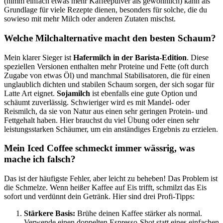
(nimm einfach etwas mehr Kaffeepulver als gewöhnlich) kann als
Grundlage für viele Rezepte dienen, besonders für solche, die du
sowieso mit mehr Milch oder anderen Zutaten mischst.
Welche Milchalternative macht den besten Schaum?
Mein klarer Sieger ist
Hafermilch in der Barista-Edition
. Diese
speziellen Versionen enthalten mehr Proteine und Fette (oft durch
Zugabe von etwas Öl) und manchmal Stabilisatoren, die für einen
unglaublich dichten und stabilen Schaum sorgen, der sich sogar für
Latte Art eignet.
Sojamilch
ist ebenfalls eine gute Option und
schäumt zuverlässig. Schwieriger wird es mit Mandel- oder
Reismilch, da sie von Natur aus einen sehr geringen Protein- und
Fettgehalt haben. Hier brauchst du viel Übung oder einen sehr
leistungsstarken Schäumer, um ein anständiges Ergebnis zu erzielen.
Mein Iced Coffee schmeckt immer wässrig, was
mache ich falsch?
Das ist der häufigste Fehler, aber leicht zu beheben! Das Problem ist
die Schmelze. Wenn heißer Kaffee auf Eis trifft, schmilzt das Eis
sofort und verdünnt dein Getränk. Hier sind drei Profi-Tipps:
Stärkere Basis:
Brühe deinen Kaffee stärker als normal.
Verwende einen doppelten Espresso-Shot statt eines einfachen