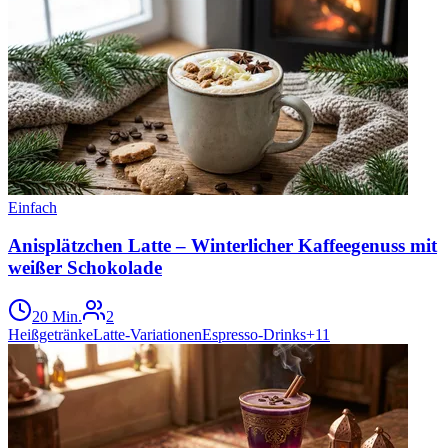
Einfach
Anisplätzchen Latte – Winterlicher Kaffeegenuss mit
weißer Schokolade
20 Min.
2
Heißgetränke
Latte-Variationen
Espresso-Drinks
+
11