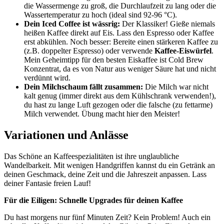
die Wassermenge zu groß, die Durchlaufzeit zu lang oder die
Wassertemperatur zu hoch (ideal sind 92-96 °C).
Dein Iced Coffee ist wässrig:
Der Klassiker! Gieße niemals
heißen Kaffee direkt auf Eis. Lass den Espresso oder Kaffee
erst abkühlen. Noch besser: Bereite einen stärkeren Kaffee zu
(z.B. doppelter Espresso) oder verwende
Kaffee-Eiswürfel
.
Mein Geheimtipp für den besten Eiskaffee ist Cold Brew
Konzentrat, da es von Natur aus weniger Säure hat und nicht
verdünnt wird.
Dein Milchschaum fällt zusammen:
Die Milch war nicht
kalt genug (immer direkt aus dem Kühlschrank verwenden!),
du hast zu lange Luft gezogen oder die falsche (zu fettarme)
Milch verwendet. Übung macht hier den Meister!
Variationen und Anlässe
Das Schöne an Kaffeespezialitäten ist ihre unglaubliche
Wandelbarkeit. Mit wenigen Handgriffen kannst du ein Getränk an
deinen Geschmack, deine Zeit und die Jahreszeit anpassen. Lass
deiner Fantasie freien Lauf!
Für die Eiligen: Schnelle Upgrades für deinen Kaffee
Du hast morgens nur fünf Minuten Zeit? Kein Problem! Auch ein