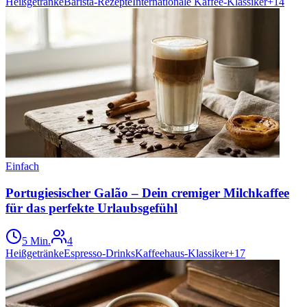
Heißgetränke
Barista-Rezepte
Internationale Kaffee-Klassiker
+
14
Einfach
Portugiesischer Galão – Dein cremiger Milchkaffee
für das perfekte Urlaubsgefühl
5 Min.
4
Heißgetränke
Espresso-Drinks
Kaffeehaus-Klassiker
+
17