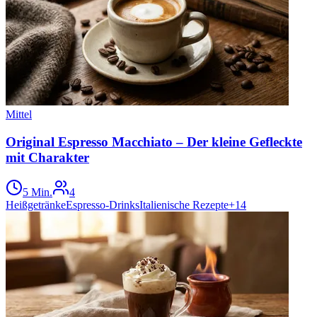
Mittel
Original Espresso Macchiato – Der kleine Gefleckte
mit Charakter
5 Min.
4
Heißgetränke
Espresso-Drinks
Italienische Rezepte
+
14