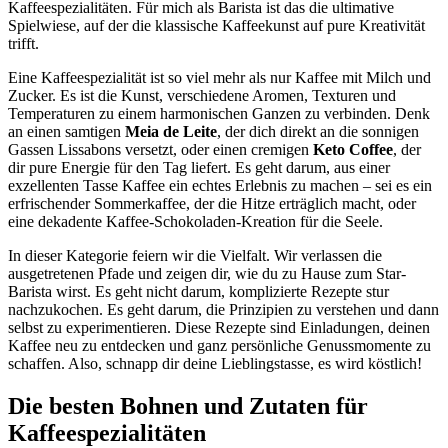
Kaffeespezialitäten. Für mich als Barista ist das die ultimative
Spielwiese, auf der die klassische Kaffeekunst auf pure Kreativität
trifft.
Eine Kaffeespezialität ist so viel mehr als nur Kaffee mit Milch und
Zucker. Es ist die Kunst, verschiedene Aromen, Texturen und
Temperaturen zu einem harmonischen Ganzen zu verbinden. Denk
an einen samtigen
Meia de Leite
, der dich direkt an die sonnigen
Gassen Lissabons versetzt, oder einen cremigen
Keto Coffee
, der
dir pure Energie für den Tag liefert. Es geht darum, aus einer
exzellenten Tasse Kaffee ein echtes Erlebnis zu machen – sei es ein
erfrischender Sommerkaffee, der die Hitze erträglich macht, oder
eine dekadente Kaffee-Schokoladen-Kreation für die Seele.
In dieser Kategorie feiern wir die Vielfalt. Wir verlassen die
ausgetretenen Pfade und zeigen dir, wie du zu Hause zum Star-
Barista wirst. Es geht nicht darum, komplizierte Rezepte stur
nachzukochen. Es geht darum, die Prinzipien zu verstehen und dann
selbst zu experimentieren. Diese Rezepte sind Einladungen, deinen
Kaffee neu zu entdecken und ganz persönliche Genussmomente zu
schaffen. Also, schnapp dir deine Lieblingstasse, es wird köstlich!
Die besten Bohnen und Zutaten für
Kaffeespezialitäten