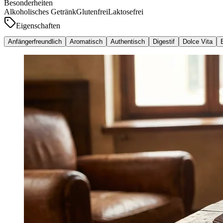
Besonderheiten
Alkoholisches Getränk
Glutenfrei
Laktosefrei
Eigenschaften
Anfängerfreundlich
Aromatisch
Authentisch
Digestif
Dolce Vita