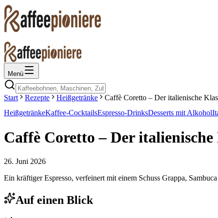
Menü
Start
Rezepte
Heißgetränke
Caffè Coretto – Der italienische Kla
Heißgetränke
Kaffee-Cocktails
Espresso-Drinks
Desserts mit Alkohol
I
Caffè Coretto – Der italienische
26. Juni 2026
Ein kräftiger Espresso, verfeinert mit einem Schuss Grappa, Sambuca o
Auf einen Blick