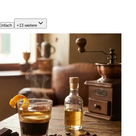
Einfach
+
13
weitere