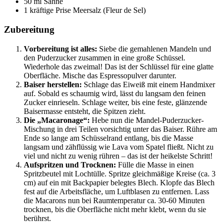
50 ml Sahne
1 kräftige Prise Meersalz (Fleur de Sel)
Zubereitung
Vorbereitung ist alles:
Siebe die gemahlenen Mandeln und
den Puderzucker zusammen in eine große Schüssel.
Wiederhole das zweimal! Das ist der Schlüssel für eine glatte
Oberfläche. Mische das Espressopulver darunter.
Baiser herstellen:
Schlage das Eiweiß mit einem Handmixer
auf. Sobald es schaumig wird, lässt du langsam den feinen
Zucker einrieseln. Schlage weiter, bis eine feste, glänzende
Baisermasse entsteht, die Spitzen zieht.
Die „Macaronage“:
Hebe nun die Mandel-Puderzucker-
Mischung in drei Teilen vorsichtig unter das Baiser. Rühre am
Ende so lange am Schüsselrand entlang, bis die Masse
langsam und zähflüssig wie Lava vom Spatel fließt. Nicht zu
viel und nicht zu wenig rühren – das ist der heikelste Schritt!
Aufspritzen und Trocknen:
Fülle die Masse in einen
Spritzbeutel mit Lochtülle. Spritze gleichmäßige Kreise (ca. 3
cm) auf ein mit Backpapier belegtes Blech. Klopfe das Blech
fest auf die Arbeitsfläche, um Luftblasen zu entfernen. Lass
die Macarons nun bei Raumtemperatur ca. 30-60 Minuten
trocknen, bis die Oberfläche nicht mehr klebt, wenn du sie
berührst.