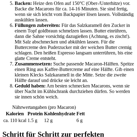
Backen:
Heize den Ofen auf 150°C (Ober-/Unterhitze) vor.
Backe die Macarons für ca. 14-16 Minuten. Sie sind fertig,
wenn sie sich leicht vom Backpapier lösen lassen. Vollständig
auskühlen lassen.
Füllungen zubereiten:
Für das Salzkaramell den Zucker in
einem Topf goldbraun schmelzen lassen. Butter einrühren,
dann die Sahne vorsichtig dazugießen (Achtung, es zischt!).
Mit Salz abschmecken und abkühlen lassen. Für die
Buttercreme den Puderzucker mit der weichen Butter cremig
schlagen. Den heißen Espresso langsam unterrühren, bis eine
glatte Creme entsteht.
Zusammensetzen:
Suche passende Macaron-Hälften. Spritze
einen Ring aus Kaffee-Buttercreme auf eine Hälfte. Gib einen
kleinen Klecks Salzkaramell in die Mitte. Setze die zweite
Hälfte darauf und drücke sie leicht an.
Geduld haben:
Am besten schmecken Macarons, wenn sie
über Nacht im Kühlschrank durchziehen dürfen. So werden
sie innen schön weich.
Nährwertangaben (pro Macaron)
Kalorien
Protein
Kohlenhydrate
Fett
ca. 110 kcal
1.5 g
12 g
6 g
Schritt für Schritt zur perfekten