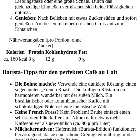
Lieblingstasse oder eine große Schale. Durch das
gleichzeitige Eingießen vermischen sich beide Flüssigkeiten
optimal.
Genießen:
Nach Belieben mit etwas Zucker süßen und sofort
genießen. Am besten mit einem frischen Croissant zum
Eintauchen!
Nährwertangaben (pro Portion, ohne
Zucker)
Kalorien
Protein
Kohlenhydrate
Fett
ca. 160 kcal
8 g
12 g
9 g
Barista-Tipps für den perfekten Café au Lait
Die Bohne macht's:
Verwende eine dunklere Röstung, einen
sogenannten „French Roast“. Die kräftigen Röstaromen
harmonieren wunderbar mit der süßen Milch. Ein
brasilianischer oder kolumbianischer Kaffee mit
schokoladigen Noten ist eine fantastische Wahl.
Keine French Press?
Kein Problem! Brühe einfach einen
sehr starken Filterkaffee auf. Nimm dafür etwas mehr
Kaffeepulver als gewöhnlich (ca. 80 g pro Liter).
Milchalternativen:
Hafermilch (Barista-Edition) funktioniert
hervorragend, da sie eine schöne Cremigkeit mitbringt und