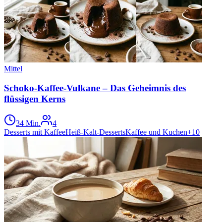
Mittel
Schoko-Kaffee-Vulkane – Das Geheimnis des
flüssigen Kerns
34 Min.
4
Desserts mit Kaffee
Heiß-Kalt-Desserts
Kaffee und Kuchen
+
10