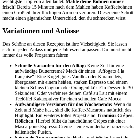
wichtigste Tipp von allen lautet:
Mahle deine Bohnen immer
frisch!
Bereits 15 Minuten nach dem Mahlen haben Kaffeebohnen
einen Großteil ihrer flüchtigen Aromen verloren. Dieser eine Schritt
macht einen gigantischen Unterschied, den du schmecken wirst.
Variationen und Anlässe
Das Schöne an diesen Rezepten ist ihre Vielseitigkeit. Sie lassen
sich für jeden Anlass und jede Jahreszeit anpassen. Du musst nicht
immer das volle Programm fahren.
Schnelle Varianten für den Alltag:
Keine Zeit für eine
aufwändige Buttercreme? Mach dir einen „Affogato à la
française“! Eine Kugel gutes Vanille- oder Karamelleis,
übergossen mit einem heißen, starken Espresso und einem
kleinen Schuss Cognac oder Orangenlikör. Ein Dessert in 30
Sekunden! Oder verfeinere deinen Café au Lait mit einem
Teelöffel Kakaopulver für einen schnellen Café Mocca.
Aufwändigere Versionen für das Wochenende:
Wenn du
Zeit und Muße hast, sind die Kaffee-Macarons natürlich das
Highlight. Ein weiteres tolles Projekt sind
Tiramisu-Crêpes-
Röllchen
. Hierbei füllst du hauchdünne Crêpes mit einer
Mascarpone-Espresso-Creme – eine wunderbare französisch-
italienische Fusion.
Saisonale Anpassungen:
Im Herbst und Winter kannst du