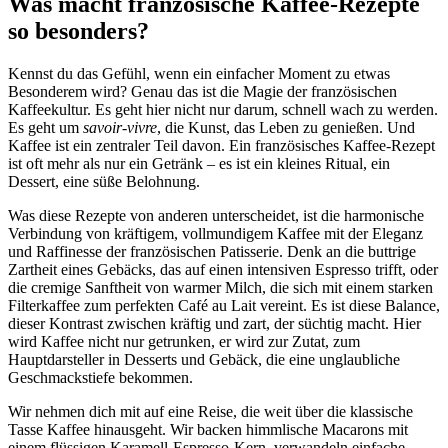
Was macht französische Kaffee-Rezepte
so besonders?
Kennst du das Gefühl, wenn ein einfacher Moment zu etwas
Besonderem wird? Genau das ist die Magie der französischen
Kaffeekultur. Es geht hier nicht nur darum, schnell wach zu werden.
Es geht um
savoir-vivre
, die Kunst, das Leben zu genießen. Und
Kaffee ist ein zentraler Teil davon. Ein französisches Kaffee-Rezept
ist oft mehr als nur ein Getränk – es ist ein kleines Ritual, ein
Dessert, eine süße Belohnung.
Was diese Rezepte von anderen unterscheidet, ist die harmonische
Verbindung von kräftigem, vollmundigem Kaffee mit der Eleganz
und Raffinesse der französischen Patisserie. Denk an die buttrige
Zartheit eines Gebäcks, das auf einen intensiven Espresso trifft, oder
die cremige Sanftheit von warmer Milch, die sich mit einem starken
Filterkaffee zum perfekten Café au Lait vereint. Es ist diese Balance,
dieser Kontrast zwischen kräftig und zart, der süchtig macht. Hier
wird Kaffee nicht nur getrunken, er wird zur Zutat, zum
Hauptdarsteller in Desserts und Gebäck, die eine unglaubliche
Geschmackstiefe bekommen.
Wir nehmen dich mit auf eine Reise, die weit über die klassische
Tasse Kaffee hinausgeht. Wir backen himmlische Macarons mit
einem flüssigen Karamell-Espresso-Kern, verwandeln einfache