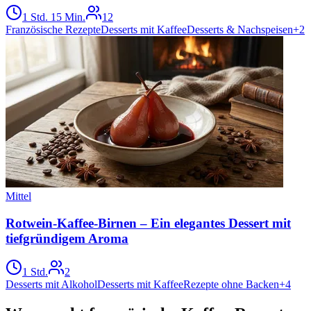
1 Std. 15 Min.
12
Französische Rezepte
Desserts mit Kaffee
Desserts & Nachspeisen
+
2
Mittel
Rotwein-Kaffee-Birnen – Ein elegantes Dessert mit
tiefgründigem Aroma
1 Std.
2
Desserts mit Alkohol
Desserts mit Kaffee
Rezepte ohne Backen
+
4