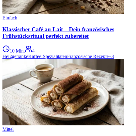
Einfach
Klassischer Café au Lait – Dein französisches
Frühstücksritual perfekt zubereitet
10 Min.
4
Heißgetränke
Kaffee-Spezialitäten
Französische Rezepte
+
3
Mittel