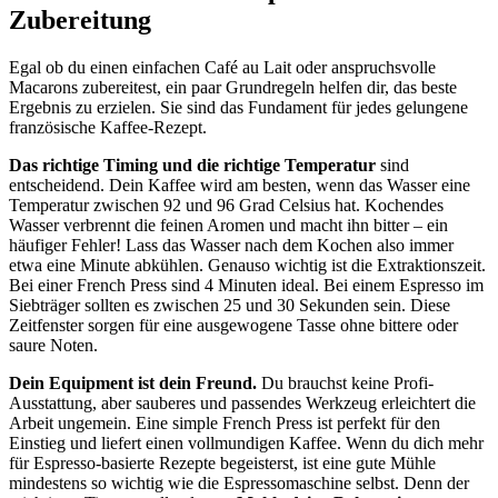
Zubereitung
Egal ob du einen einfachen Café au Lait oder anspruchsvolle
Macarons zubereitest, ein paar Grundregeln helfen dir, das beste
Ergebnis zu erzielen. Sie sind das Fundament für jedes gelungene
französische Kaffee-Rezept.
Das richtige Timing und die richtige Temperatur
sind
entscheidend. Dein Kaffee wird am besten, wenn das Wasser eine
Temperatur zwischen 92 und 96 Grad Celsius hat. Kochendes
Wasser verbrennt die feinen Aromen und macht ihn bitter – ein
häufiger Fehler! Lass das Wasser nach dem Kochen also immer
etwa eine Minute abkühlen. Genauso wichtig ist die Extraktionszeit.
Bei einer French Press sind 4 Minuten ideal. Bei einem Espresso im
Siebträger sollten es zwischen 25 und 30 Sekunden sein. Diese
Zeitfenster sorgen für eine ausgewogene Tasse ohne bittere oder
saure Noten.
Dein Equipment ist dein Freund.
Du brauchst keine Profi-
Ausstattung, aber sauberes und passendes Werkzeug erleichtert die
Arbeit ungemein. Eine simple French Press ist perfekt für den
Einstieg und liefert einen vollmundigen Kaffee. Wenn du dich mehr
für Espresso-basierte Rezepte begeisterst, ist eine gute Mühle
mindestens so wichtig wie die Espressomaschine selbst. Denn der