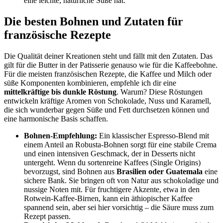
eine leichte, natürliche Süße hat.
Die besten Bohnen und Zutaten für
französische Rezepte
Die Qualität deiner Kreationen steht und fällt mit den Zutaten. Das
gilt für die Butter in der Patisserie genauso wie für die Kaffeebohne.
Für die meisten französischen Rezepte, die Kaffee und Milch oder
süße Komponenten kombinieren, empfehle ich dir eine
mittelkräftige bis dunkle Röstung
. Warum? Diese Röstungen
entwickeln kräftige Aromen von Schokolade, Nuss und Karamell,
die sich wunderbar gegen Süße und Fett durchsetzen können und
eine harmonische Basis schaffen.
Bohnen-Empfehlung:
Ein klassischer Espresso-Blend mit
einem Anteil an Robusta-Bohnen sorgt für eine stabile Crema
und einen intensiven Geschmack, der in Desserts nicht
untergeht. Wenn du sortenreine Kaffees (Single Origins)
bevorzugst, sind Bohnen aus
Brasilien oder Guatemala
eine
sichere Bank. Sie bringen oft von Natur aus schokoladige und
nussige Noten mit. Für fruchtigere Akzente, etwa in den
Rotwein-Kaffee-Birnen, kann ein äthiopischer Kaffee
spannend sein, aber sei hier vorsichtig – die Säure muss zum
Rezept passen.