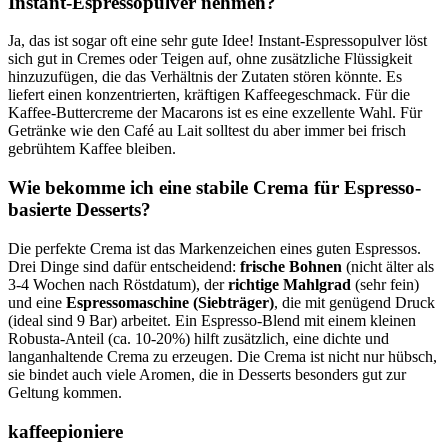
Instant-Espressopulver nehmen?
Ja, das ist sogar oft eine sehr gute Idee! Instant-Espressopulver löst
sich gut in Cremes oder Teigen auf, ohne zusätzliche Flüssigkeit
hinzuzufügen, die das Verhältnis der Zutaten stören könnte. Es
liefert einen konzentrierten, kräftigen Kaffeegeschmack. Für die
Kaffee-Buttercreme der Macarons ist es eine exzellente Wahl. Für
Getränke wie den Café au Lait solltest du aber immer bei frisch
gebrühtem Kaffee bleiben.
Wie bekomme ich eine stabile Crema für Espresso-
basierte Desserts?
Die perfekte Crema ist das Markenzeichen eines guten Espressos.
Drei Dinge sind dafür entscheidend:
frische Bohnen
(nicht älter als
3-4 Wochen nach Röstdatum), der
richtige Mahlgrad
(sehr fein)
und eine
Espressomaschine (Siebträger)
, die mit genügend Druck
(ideal sind 9 Bar) arbeitet. Ein Espresso-Blend mit einem kleinen
Robusta-Anteil (ca. 10-20%) hilft zusätzlich, eine dichte und
langanhaltende Crema zu erzeugen. Die Crema ist nicht nur hübsch,
sie bindet auch viele Aromen, die in Desserts besonders gut zur
Geltung kommen.
kaffeepioniere