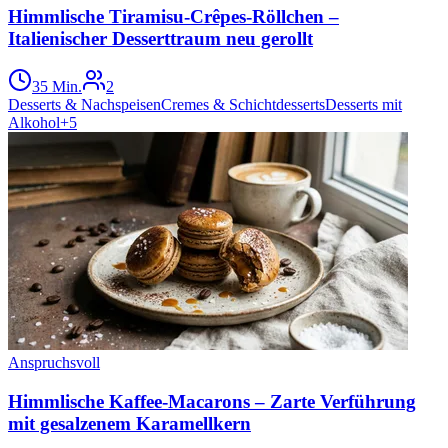
Himmlische Tiramisu-Crêpes-Röllchen –
Italienischer Desserttraum neu gerollt
35 Min.
2
Desserts & Nachspeisen
Cremes & Schichtdesserts
Desserts mit
Alkohol
+
5
Anspruchsvoll
Himmlische Kaffee-Macarons – Zarte Verführung
mit gesalzenem Karamellkern