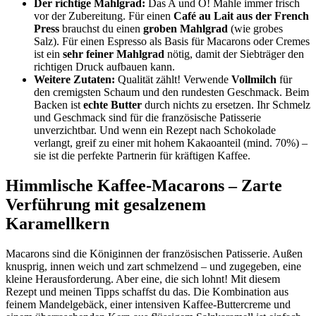
Der richtige Mahlgrad:
Das A und O! Mahle immer frisch
vor der Zubereitung. Für einen
Café au Lait aus der French
Press
brauchst du einen
groben Mahlgrad
(wie grobes
Salz). Für einen Espresso als Basis für Macarons oder Cremes
ist ein
sehr feiner Mahlgrad
nötig, damit der Siebträger den
richtigen Druck aufbauen kann.
Weitere Zutaten:
Qualität zählt! Verwende
Vollmilch
für
den cremigsten Schaum und den rundesten Geschmack. Beim
Backen ist
echte Butter
durch nichts zu ersetzen. Ihr Schmelz
und Geschmack sind für die französische Patisserie
unverzichtbar. Und wenn ein Rezept nach Schokolade
verlangt, greif zu einer mit hohem Kakaoanteil (mind. 70%) –
sie ist die perfekte Partnerin für kräftigen Kaffee.
Himmlische Kaffee-Macarons – Zarte
Verführung mit gesalzenem
Karamellkern
Macarons sind die Königinnen der französischen Patisserie. Außen
knusprig, innen weich und zart schmelzend – und zugegeben, eine
kleine Herausforderung. Aber eine, die sich lohnt! Mit diesem
Rezept und meinen Tipps schaffst du das. Die Kombination aus
feinem Mandelgebäck, einer intensiven Kaffee-Buttercreme und