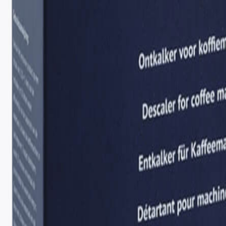
-
22
%
Unbekannt
Etolit Gruppenreiniger für Espressomaschinen Pulve