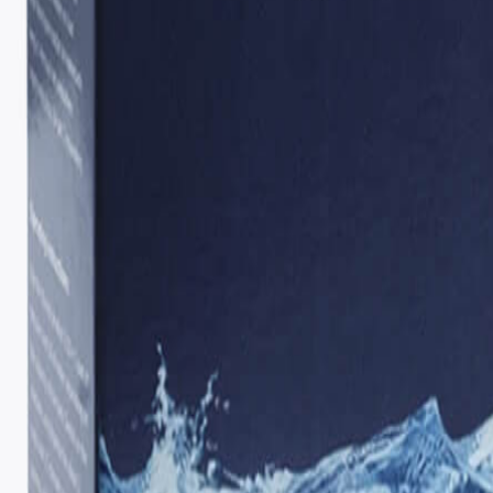
13.99
€
17.99
€
Details ansehen