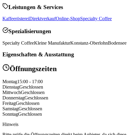
Leistungen & Services
Kaffeerösterei
Direktverkauf
Online-Shop
Specialty Coffee
Spezialisierungen
Specialty Coffee
Kleine Manufaktur
Konstanz-Oberlohn
Bodensee
Eigenschaften & Ausstattung
Öffnungszeiten
Montag
15:00 - 17:00
Dienstag
Geschlossen
Mittwoch
Geschlossen
Donnerstag
Geschlossen
Freitag
Geschlossen
Samstag
Geschlossen
Sonntag
Geschlossen
Hinweis
Bitte prüfe die Öffnungszeiten direkt beim Anbieter, da sich diese