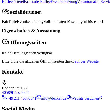
Kaffeerösterei
FairTrade-Kaffee
Eventbelieferung
Vollautomaten-Servi
Spezialisierungen
FairTrade
Eventbelieferung
Vollautomaten-Mischungen
Düsseldorf
Eigenschaften & Ausstattung
Öffnungszeiten
Keine Öffnungszeiten verfügbar
Bitte prüfe die aktuellen Öffnungszeiten direkt
auf der Website
.
Kontakt
Bonner Str. 155
40589
Düsseldorf
+49 211 46870541
info@delikaf.de
Website besuchen
Social Media