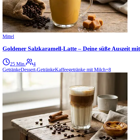
Mittel
Goldener Salzkaramell-Latte – Deine süße Auszeit mit
25 Min.
4
Getränke
Dessert-Getränke
Kaffeegetränke mit Milch
+
8