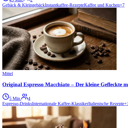
Gebäck & Kleingebäck
Instantkaffee-Rezepte
Kaffee und Kuchen
+
7
Mittel
Original Espresso Macchiato – Der kleine Gefleckte 
5 Min.
4
Espresso-Drinks
Internationale Kaffee-Klassiker
Italienische Rezepte
+