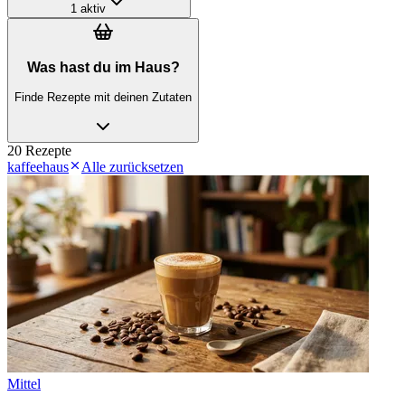
1
aktiv
Was hast du im Haus?
Finde Rezepte mit deinen Zutaten
20
Rezept
e
kaffeehaus
Alle zurücksetzen
Mittel