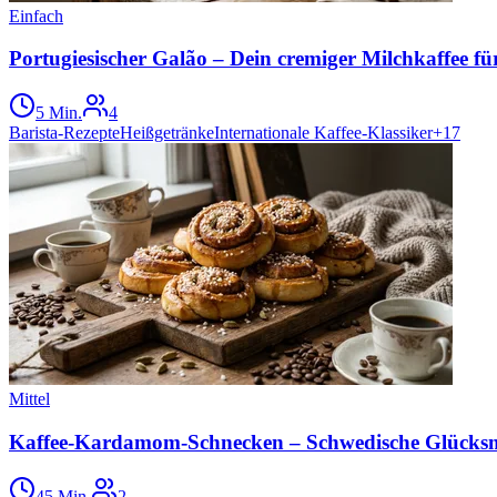
Einfach
Portugiesischer Galão – Dein cremiger Milchkaffee fü
5 Min.
4
Barista-Rezepte
Heißgetränke
Internationale Kaffee-Klassiker
+
17
Mittel
Kaffee-Kardamom-Schnecken – Schwedische Glück
45 Min.
2