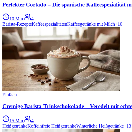
Perfekter Cortado – Die spanische Kaffeespezialität
10 Min.
4
Barista-Rezepte
Kaffeespezialitäten
Kaffeegetränke mit Milch
+
10
Einfach
Cremige Barista-Trinkschokolade – Veredelt mit echte
15 Min.
4
Heißgetränke
Koffeinfreie Heißgetränke
Winterliche Heißgetränke
+
13