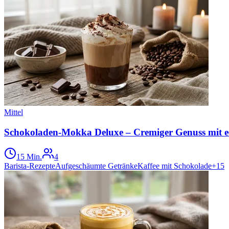
Mittel
Schokoladen-Mokka Deluxe – Cremiger Genuss mit e
15 Min.
4
Barista-Rezepte
Aufgeschäumte Getränke
Kaffee mit Schokolade
+
15