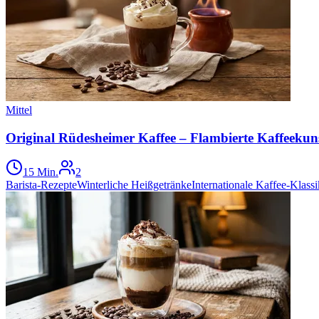
Mittel
Original Rüdesheimer Kaffee – Flambierte Kaffeeku
15 Min.
2
Barista-Rezepte
Winterliche Heißgetränke
Internationale Kaffee-Klassi