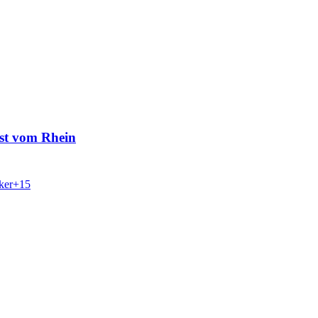
nst vom Rhein
ker
+
15