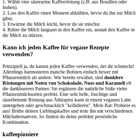
1. Wähle eine säurearme Kaffeeröstung (z.B. aus Brasilien oder
Indien).
2. Lass den Kaffee einen Moment abkühlen, bevor du ihn zur Milch
gibst.
3. Erwärme die Milch leicht, bevor du sie mischst.
4. Rühre die Milch langsam in den Kaffee ein, anstatt den Kaffee in
die Milch zu stürzen.
Kann ich jeden Kaffee für vegane Rezepte
verwenden?
Prinzipiell ja, du kannst jeden Kaffee verwenden, der dir schmeckt!
Allerdings harmonieren manche Bohnen einfach besser mit
Pflanzenmilch als andere. Wie bereits erwähnt, sind
dunklere
Röstungen mit Noten von Schokolade, Nuss und Karamell
oft
die dankbareren Partner. Sie ergänzen die natürliche Süße vieler
Pflanzenmilchsorten perfekt. Eine sehr helle, fruchtige und
säurebetonte Röstung aus Äthiopien kann in einem veganen Latte
untergehen oder geschmacklich "kollidieren". Mein Rat: Probiere es
aus! Brühe deinen Lieblingskaffee und teste ihn mit verschiedenen
Milchalternativen. So findest du deine perfekte persönliche
Kombination.
kaffeepioniere