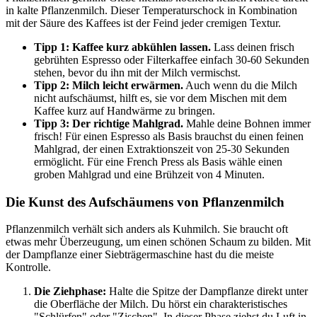
in kalte Pflanzenmilch. Dieser Temperaturschock in Kombination
mit der Säure des Kaffees ist der Feind jeder cremigen Textur.
Tipp 1: Kaffee kurz abkühlen lassen.
Lass deinen frisch
gebrühten Espresso oder Filterkaffee einfach 30-60 Sekunden
stehen, bevor du ihn mit der Milch vermischst.
Tipp 2: Milch leicht erwärmen.
Auch wenn du die Milch
nicht aufschäumst, hilft es, sie vor dem Mischen mit dem
Kaffee kurz auf Handwärme zu bringen.
Tipp 3: Der richtige Mahlgrad.
Mahle deine Bohnen immer
frisch! Für einen Espresso als Basis brauchst du einen feinen
Mahlgrad, der einen Extraktionszeit von 25-30 Sekunden
ermöglicht. Für eine French Press als Basis wähle einen
groben Mahlgrad und eine Brühzeit von 4 Minuten.
Die Kunst des Aufschäumens von Pflanzenmilch
Pflanzenmilch verhält sich anders als Kuhmilch. Sie braucht oft
etwas mehr Überzeugung, um einen schönen Schaum zu bilden. Mit
der Dampflanze einer Siebträgermaschine hast du die meiste
Kontrolle.
Die Ziehphase:
Halte die Spitze der Dampflanze direkt unter
die Oberfläche der Milch. Du hörst ein charakteristisches
"Schlürfen" oder "Zischen". In dieser Phase ziehst du Luft in