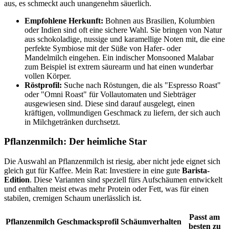
aus, es schmeckt auch unangenehm säuerlich.
Empfohlene Herkunft:
Bohnen aus Brasilien, Kolumbien
oder Indien sind oft eine sichere Wahl. Sie bringen von Natur
aus schokoladige, nussige und karamellige Noten mit, die eine
perfekte Symbiose mit der Süße von Hafer- oder
Mandelmilch eingehen. Ein indischer Monsooned Malabar
zum Beispiel ist extrem säurearm und hat einen wunderbar
vollen Körper.
Röstprofil:
Suche nach Röstungen, die als "Espresso Roast"
oder "Omni Roast" für Vollautomaten und Siebträger
ausgewiesen sind. Diese sind darauf ausgelegt, einen
kräftigen, vollmundigen Geschmack zu liefern, der sich auch
in Milchgetränken durchsetzt.
Pflanzenmilch: Der heimliche Star
Die Auswahl an Pflanzenmilch ist riesig, aber nicht jede eignet sich
gleich gut für Kaffee. Mein Rat: Investiere in eine gute
Barista-
Edition
. Diese Varianten sind speziell fürs Aufschäumen entwickelt
und enthalten meist etwas mehr Protein oder Fett, was für einen
stabilen, cremigen Schaum unerlässlich ist.
Passt am
Pflanzenmilch
Geschmacksprofil
Schäumverhalten
besten zu