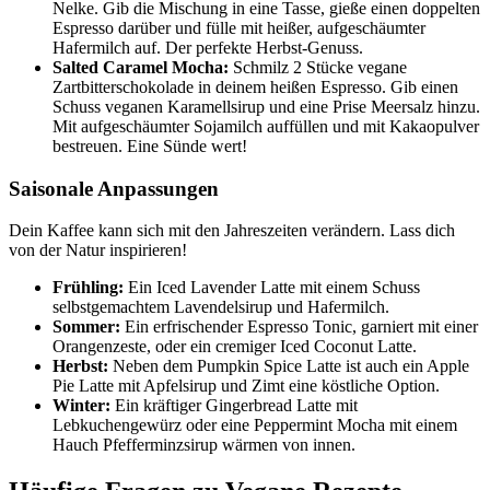
Nelke. Gib die Mischung in eine Tasse, gieße einen doppelten
Espresso darüber und fülle mit heißer, aufgeschäumter
Hafermilch auf. Der perfekte Herbst-Genuss.
Salted Caramel Mocha:
Schmilz 2 Stücke vegane
Zartbitterschokolade in deinem heißen Espresso. Gib einen
Schuss veganen Karamellsirup und eine Prise Meersalz hinzu.
Mit aufgeschäumter Sojamilch auffüllen und mit Kakaopulver
bestreuen. Eine Sünde wert!
Saisonale Anpassungen
Dein Kaffee kann sich mit den Jahreszeiten verändern. Lass dich
von der Natur inspirieren!
Frühling:
Ein Iced Lavender Latte mit einem Schuss
selbstgemachtem Lavendelsirup und Hafermilch.
Sommer:
Ein erfrischender Espresso Tonic, garniert mit einer
Orangenzeste, oder ein cremiger Iced Coconut Latte.
Herbst:
Neben dem Pumpkin Spice Latte ist auch ein Apple
Pie Latte mit Apfelsirup und Zimt eine köstliche Option.
Winter:
Ein kräftiger Gingerbread Latte mit
Lebkuchengewürz oder eine Peppermint Mocha mit einem
Hauch Pfefferminzsirup wärmen von innen.