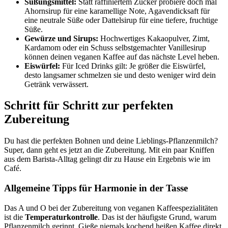
Süßungsmittel:
Statt raffiniertem Zucker probiere doch mal
Ahornsirup für eine karamellige Note, Agavendicksaft für
eine neutrale Süße oder Dattelsirup für eine tiefere, fruchtige
Süße.
Gewürze und Sirups:
Hochwertiges Kakaopulver, Zimt,
Kardamom oder ein Schuss selbstgemachter Vanillesirup
können deinen veganen Kaffee auf das nächste Level heben.
Eiswürfel:
Für Iced Drinks gilt: Je größer die Eiswürfel,
desto langsamer schmelzen sie und desto weniger wird dein
Getränk verwässert.
Schritt für Schritt zur perfekten
Zubereitung
Du hast die perfekten Bohnen und deine Lieblings-Pflanzenmilch?
Super, dann geht es jetzt an die Zubereitung. Mit ein paar Kniffen
aus dem Barista-Alltag gelingt dir zu Hause ein Ergebnis wie im
Café.
Allgemeine Tipps für Harmonie in der Tasse
Das A und O bei der Zubereitung von veganen Kaffeespezialitäten
ist die
Temperaturkontrolle
. Das ist der häufigste Grund, warum
Pflanzenmilch gerinnt. Gieße niemals kochend heißen Kaffee direkt