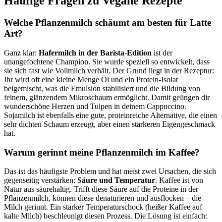
Häufige Fragen zu Vegane Rezepte
Welche Pflanzenmilch schäumt am besten für Latte
Art?
Ganz klar:
Hafermilch in der Barista-Edition
ist der
unangefochtene Champion. Sie wurde speziell so entwickelt, dass
sie sich fast wie Vollmilch verhält. Der Grund liegt in der Rezeptur:
Ihr wird oft eine kleine Menge Öl und ein Protein-Isolat
beigemischt, was die Emulsion stabilisiert und die Bildung von
feinem, glänzendem Mikroschaum ermöglicht. Damit gelingen dir
wunderschöne Herzen und Tulpen in deinem Cappuccino.
Sojamilch ist ebenfalls eine gute, proteinreiche Alternative, die einen
sehr dichten Schaum erzeugt, aber einen stärkeren Eigengeschmack
hat.
Warum gerinnt meine Pflanzenmilch im Kaffee?
Das ist das häufigste Problem und hat meist zwei Ursachen, die sich
gegenseitig verstärken:
Säure und Temperatur
. Kaffee ist von
Natur aus säurehaltig. Trifft diese Säure auf die Proteine in der
Pflanzenmilch, können diese denaturieren und ausflocken – die
Milch gerinnt. Ein starker Temperaturschock (heißer Kaffee auf
kalte Milch) beschleunigt diesen Prozess. Die Lösung ist einfach: