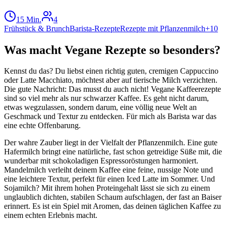
15 Min.
4
Frühstück & Brunch
Barista-Rezepte
Rezepte mit Pflanzenmilch
+
10
Was macht Vegane Rezepte so besonders?
Kennst du das? Du liebst einen richtig guten, cremigen Cappuccino
oder Latte Macchiato, möchtest aber auf tierische Milch verzichten.
Die gute Nachricht: Das musst du auch nicht! Vegane Kaffeerezepte
sind so viel mehr als nur schwarzer Kaffee. Es geht nicht darum,
etwas wegzulassen, sondern darum, eine völlig neue Welt an
Geschmack und Textur zu entdecken. Für mich als Barista war das
eine echte Offenbarung.
Der wahre Zauber liegt in der Vielfalt der Pflanzenmilch. Eine gute
Hafermilch bringt eine natürliche, fast schon getreidige Süße mit, die
wunderbar mit schokoladigen Espressoröstungen harmoniert.
Mandelmilch verleiht deinem Kaffee eine feine, nussige Note und
eine leichtere Textur, perfekt für einen Iced Latte im Sommer. Und
Sojamilch? Mit ihrem hohen Proteingehalt lässt sie sich zu einem
unglaublich dichten, stabilen Schaum aufschlagen, der fast an Baiser
erinnert. Es ist ein Spiel mit Aromen, das deinen täglichen Kaffee zu
einem echten Erlebnis macht.