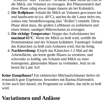
die Milch, um Volumen zu erzeugen. Bei Pflanzenmilch darf
diese Phase ruhig etwas länger dauern als bei Kuhmilch.
Die Rollphase:
Sobald die Milch an Volumen gewonnen hat
und handwarm ist (ca. 40°C), tauchst du die Lanze tiefer ein,
sodass eine Strudelbewegung (das "Rollen") entsteht. Diese
Phase dient dazu, die großen Luftblasen zu zerkleinern und
einen feinen, samtigen Mikroschaum zu erzeugen.
Die richtige Temperatur:
Stoppe das Aufschäumen bei
maximal 65°C
. Wenn die Milch zu heiß wird, zerfällt die
Proteinstruktur und der Schaum kollabiert. Faustregel: Sobald
das Kännchen zu heiß zum Anfassen wird, bist du fertig.
Nachbereitung:
Klopfe das Kännchen 1-2 Mal auf die
Arbeitsfläche, um letzte große Blasen zu zerstören, und
schwenke es kräftig, um Schaum und Milch zu einer
homogenen, glänzenden Masse zu verbinden. Jetzt ist sie
bereit für Latte Art!
Keine Dampflanze?
Ein elektrischer Milchaufschäumer liefert oft
erstaunlich gute Ergebnisse, besonders mit Barista-Hafermilch.
Achte auch hier darauf, ein Programm zu wählen, das nicht zu heiß
wird.
Variationen und Anlässe