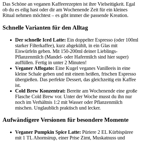
Das Schöne an veganen Kaffeerezepten ist ihre Vielseitigkeit. Egal
ob du es eilig hast oder dir am Wochenende Zeit für ein kleines
Ritual nehmen möchtest – es gibt immer die passende Kreation.
Schnelle Varianten für den Alltag
Der schnelle Iced Latte:
Ein doppelter Espresso (oder 100ml
starker Filterkaffee), kurz abgekühlt, in ein Glas mit
Eiswürfeln geben. Mit 150-200ml deiner Lieblings-
Pflanzenmilch (Mandel- oder Hafermilch sind hier super)
auffüllen. Fertig in unter 2 Minuten!
Veganer Affogato:
Eine Kugel veganes Vanilleeis in eine
kleine Schale geben und mit einem heißen, frischen Espresso
übergießen. Das perfekte Dessert, das gleichzeitig ein Kaffee
ist.
Cold Brew Konzentrat:
Bereite am Wochenende eine große
Flasche Cold Brew vor. Unter der Woche musst du ihn nur
noch im Verhältnis 1:2 mit Wasser oder Pflanzenmilch
mischen. Unglaublich praktisch und lecker.
Aufwändigere Versionen für besondere Momente
Veganer Pumpkin Spice Latte:
Püriere 2 EL Kürbispüree
mit 1 TL Ahornsirup, einer Prise Zimt, Muskatnuss und