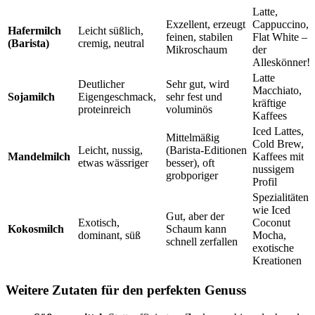
Latte,
Exzellent, erzeugt
Cappuccino,
Hafermilch
Leicht süßlich,
feinen, stabilen
Flat White –
(Barista)
cremig, neutral
Mikroschaum
der
Alleskönner!
Latte
Deutlicher
Sehr gut, wird
Macchiato,
Sojamilch
Eigengeschmack,
sehr fest und
kräftige
proteinreich
voluminös
Kaffees
Iced Lattes,
Mittelmäßig
Cold Brew,
Leicht, nussig,
(Barista-Editionen
Mandelmilch
Kaffees mit
etwas wässriger
besser), oft
nussigem
grobporiger
Profil
Spezialitäten
wie Iced
Gut, aber der
Exotisch,
Coconut
Kokosmilch
Schaum kann
dominant, süß
Mocha,
schnell zerfallen
exotische
Kreationen
Weitere Zutaten für den perfekten Genuss