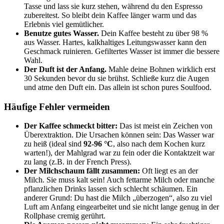
Tasse und lass sie kurz stehen, während du den Espresso
zubereitest. So bleibt dein Kaffee länger warm und das
Erlebnis viel gemütlicher.
Benutze gutes Wasser.
Dein Kaffee besteht zu über 98 %
aus Wasser. Hartes, kalkhaltiges Leitungswasser kann den
Geschmack ruinieren. Gefiltertes Wasser ist immer die bessere
Wahl.
Der Duft ist der Anfang.
Mahle deine Bohnen wirklich erst
30 Sekunden bevor du sie brühst. Schließe kurz die Augen
und atme den Duft ein. Das allein ist schon pures Soulfood.
Häufige Fehler vermeiden
Der Kaffee schmeckt bitter:
Das ist meist ein Zeichen von
Überextraktion. Die Ursachen können sein: Das Wasser war
zu heiß (ideal sind
92-96 °C
, also nach dem Kochen kurz
warten!), der Mahlgrad war zu fein oder die Kontaktzeit war
zu lang (z.B. in der French Press).
Der Milchschaum fällt zusammen:
Oft liegt es an der
Milch. Sie muss kalt sein! Auch fettarme Milch oder manche
pflanzlichen Drinks lassen sich schlecht schäumen. Ein
anderer Grund: Du hast die Milch „überzogen“, also zu viel
Luft am Anfang eingearbeitet und sie nicht lange genug in der
Rollphase cremig gerührt.