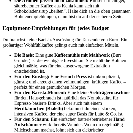
Die Aromen passen nicht zusammen:
Ein sehr fruchtiger,
säurebetonter Kaffee aus Kenia kann sich mit
Schokoladensirup „beißen“. Halte dich an die oben genannten
Bohnenempfehlungen, dann bist du auf der sicheren Seite.
Equipment-Empfehlungen für jedes Budget
Du brauchst keine Barista-Ausrüstung für Tausende von Euro! Ein
großartiger Wohlfühlkaffee gelingt auch mit einfachen Mitteln.
Die Basis:
Eine gute
Kaffeemühle mit Mahlwerk
(Burr
Grinder) ist die wichtigste Investition. Sie mahlt die Bohnen
gleichmäßig, was für eine ausgewogene Extraktion
entscheidend ist.
Für den Einstieg:
Eine
French Press
ist unkompliziert,
günstig und erzeugt einen vollmundigen, kräftigen Kaffee –
perfekt für einen gemütlichen Morgen.
Für den Barista-Moment:
Eine kleine
Siebträgermaschine
für den Hausgebrauch ist natürlich das Nonplusultra für
Espresso-basierte Drinks. Aber auch mit einem
Herdkännchen (Bialetti)
bekommst du einen starken,
intensiven Kaffee, der eine super Basis für Latte & Co. ist.
Für den Schaum:
Ein einfacher, batteriebetriebener
Hand-
Aufschäumer
wirkt bereits Wunder. Wenn du regelmäßig
Milchschaum machst, lohnt sich ein elektrischer