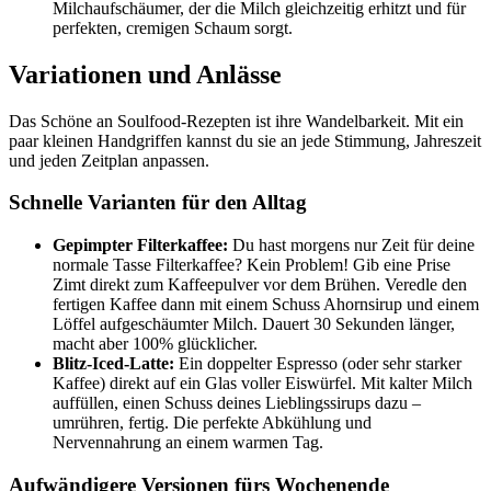
Milchaufschäumer, der die Milch gleichzeitig erhitzt und für
perfekten, cremigen Schaum sorgt.
Variationen und Anlässe
Das Schöne an Soulfood-Rezepten ist ihre Wandelbarkeit. Mit ein
paar kleinen Handgriffen kannst du sie an jede Stimmung, Jahreszeit
und jeden Zeitplan anpassen.
Schnelle Varianten für den Alltag
Gepimpter Filterkaffee:
Du hast morgens nur Zeit für deine
normale Tasse Filterkaffee? Kein Problem! Gib eine Prise
Zimt direkt zum Kaffeepulver vor dem Brühen. Veredle den
fertigen Kaffee dann mit einem Schuss Ahornsirup und einem
Löffel aufgeschäumter Milch. Dauert 30 Sekunden länger,
macht aber 100% glücklicher.
Blitz-Iced-Latte:
Ein doppelter Espresso (oder sehr starker
Kaffee) direkt auf ein Glas voller Eiswürfel. Mit kalter Milch
auffüllen, einen Schuss deines Lieblingssirups dazu –
umrühren, fertig. Die perfekte Abkühlung und
Nervennahrung an einem warmen Tag.
Aufwändigere Versionen fürs Wochenende