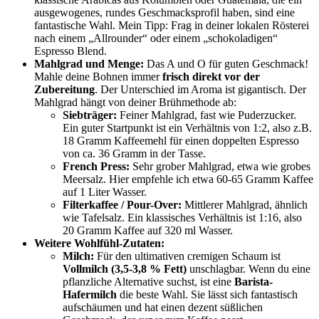
ausgewogenes, rundes Geschmacksprofil haben, sind eine
fantastische Wahl. Mein Tipp: Frag in deiner lokalen Rösterei
nach einem „Allrounder“ oder einem „schokoladigen“
Espresso Blend.
Mahlgrad und Menge:
Das A und O für guten Geschmack!
Mahle deine Bohnen immer
frisch direkt vor der
Zubereitung
. Der Unterschied im Aroma ist gigantisch. Der
Mahlgrad hängt von deiner Brühmethode ab:
Siebträger:
Feiner Mahlgrad, fast wie Puderzucker.
Ein guter Startpunkt ist ein Verhältnis von 1:2, also z.B.
18 Gramm Kaffeemehl für einen doppelten Espresso
von ca. 36 Gramm in der Tasse.
French Press:
Sehr grober Mahlgrad, etwa wie grobes
Meersalz. Hier empfehle ich etwa 60-65 Gramm Kaffee
auf 1 Liter Wasser.
Filterkaffee / Pour-Over:
Mittlerer Mahlgrad, ähnlich
wie Tafelsalz. Ein klassisches Verhältnis ist 1:16, also
20 Gramm Kaffee auf 320 ml Wasser.
Weitere Wohlfühl-Zutaten:
Milch:
Für den ultimativen cremigen Schaum ist
Vollmilch (3,5-3,8 % Fett)
unschlagbar. Wenn du eine
pflanzliche Alternative suchst, ist eine
Barista-
Hafermilch
die beste Wahl. Sie lässt sich fantastisch
aufschäumen und hat einen dezent süßlichen