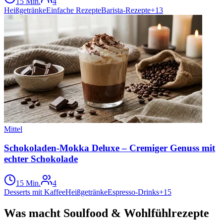
15 Min.
4
Heißgetränke
Einfache Rezepte
Barista-Rezepte
+
13
Mittel
Schokoladen-Mokka Deluxe – Cremiger Genuss mit
echter Schokolade
15 Min.
4
Desserts mit Kaffee
Heißgetränke
Espresso-Drinks
+
15
Was macht Soulfood & Wohlfühlrezepte