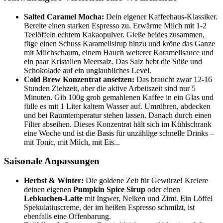
Salted Caramel Mocha:
Dein eigener Kaffeehaus-Klassiker.
Bereite einen starken Espresso zu. Erwärme Milch mit 1-2
Teelöffeln echtem Kakaopulver. Gieße beides zusammen,
füge einen Schuss Karamellsirup hinzu und kröne das Ganze
mit Milchschaum, einem Hauch weiterer Karamellsauce und
ein paar Kristallen Meersalz. Das Salz hebt die Süße und
Schokolade auf ein unglaubliches Level.
Cold Brew Konzentrat ansetzen:
Das braucht zwar 12-16
Stunden Ziehzeit, aber die aktive Arbeitszeit sind nur 5
Minuten. Gib 100g grob gemahlenen Kaffee in ein Glas und
fülle es mit 1 Liter kaltem Wasser auf. Umrühren, abdecken
und bei Raumtemperatur stehen lassen. Danach durch einen
Filter abseihen. Dieses Konzentrat hält sich im Kühlschrank
eine Woche und ist die Basis für unzählige schnelle Drinks –
mit Tonic, mit Milch, mit Eis...
Saisonale Anpassungen
Herbst & Winter:
Die goldene Zeit für Gewürze! Kreiere
deinen eigenen
Pumpkin Spice Sirup
oder einen
Lebkuchen-Latte
mit Ingwer, Nelken und Zimt. Ein Löffel
Spekulatiuscreme, der im heißen Espresso schmilzt, ist
ebenfalls eine Offenbarung.