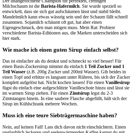
Der unangefochtene Champion für perfekten, cremigen
Milchschaum ist die
Barista-Hafermilch
. Sie wurde speziell so
entwickelt, dass sie sich gut aufschäumen lässt und stabil bleibt.
Mandelmilch kann etwas wässrig sein und der Schaum fällt schnell
zusammen. Sojamilch schäumt oft gut, hat aber einen
Eigengeschmack, den man mögen muss. Mein Rat: Probiere
verschiedene Barista-Editionen aus, die Marken unterscheiden sich
hier stark.
Wie mache ich einen guten Sirup einfach selbst?
Das ist einfacher als du denkst und schmeckt so viel besser! Für
einen Basis-Zuckersirup nimmst du einfach
1 Teil Zucker und 1
Teil Wasser
(z.B. 200g Zucker und 200ml Wasser). Gib beides in
einen Topf und erhitze es langsam unter Rühren, bis sich der Zucker
komplett aufgelöst hat. Nicht kochen lassen! Für einen
Vanillesirup
fügst du einfach eine aufgeschlitzte Vanilleschote hinzu und lässt sie
im warmen Sirup ziehen. Für einen
Zimtsirup
legst du 2-3
Zimtstangen hinein. In eine saubere Flasche abgefüllt, hält sich der
Sirup im Kühlschrank mehrere Wochen.
Muss ich eine teure Siebträgermaschine haben?
Nein, auf keinen Fall! Lass dich davon nicht einschüchtern. Einen
unglaublich leckeren und seelenwärmenden Kaffee kannst du mit