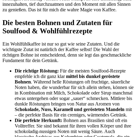
innezuhalten, tief durchzuatmen und den Moment mit allen Sinnen
zu genießen. Das ist für mich die wahre Magie von Kaffee.
Die besten Bohnen und Zutaten für
Soulfood & Wohlfühlrezepte
Ein Wohlfühlkaffee ist nur so gut wie seine Zutaten. Und die
wichtigste Zutat ist natürlich der Kaffee selbst! Die Wahl der
richtigen Bohne ist entscheidend, denn sie legt das geschmackliche
Fundament für dein Getränk.
Die richtige Röstung:
Für die meisten Soulfood-Rezepte
empfehle ich dir ganz klar
mittel bis dunkel geröstete
Bohnen
. Während helle Röstungen oft fruchtige, säuerliche
Noten haben, die wunderbar für sich allein stehen, können sie
in Kombination mit Milch, Schokolade oder Sirup manchmal
etwas untergehen oder sogar „sauer“ schmecken. Mittlere bis
dunkle Röstungen bringen von Natur aus Aromen von
Schokolade, Nuss, Karamell und gerösteten Mandeln
mit
– die perfekte Basis für ein cremiges, wärmendes Getränk.
Die perfekte Herkunft:
Bohnen aus Brasilien sind oft ein
Volltreffer. Sie sind bekannt für ihren vollen Körper und ihre
schokoladig-nussigen Noten mit wenig Säure. Auch
klassische Arabicas aus Kolumbien oder Guatemala, die ein