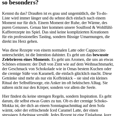
so besonders?
Kennst du das? Draußen ist es grau und ungemütlich, die To-do-
Liste wird immer länger und du sehnst dich einfach nach einem
Moment nur für dich. Einem Moment der Ruhe, der Wärme, des
puren Genusses. Genau hier kommen unsere Soulfood & Wohlfühl-
Kaffeerezepte ins Spiel. Das sind keine komplizierten Kreationen
für ein professionelles Tasting, sondern flüssige Umarmungen, die
direkt ins Herz gehen.
Was diese Rezepte von einem normalen Latte oder Cappuccino
unterscheidet, ist die Intention dahinter. Es geht um das
bewusste
Zelebrieren eines Moments
. Es geht um Aromen, die uns an etwas
Schönes erinnern: der Duft von Zimt wie auf dem Weihnachtsmarkt,
der Geschmack von Schokolade wie in Omas bestem Kuchen oder
die cremige Süße von Karamell, die einfach glücklich macht. Diese
Getränke sind mehr als nur ein Koffeinkick – sie sind ein kleines
Ritual der Selbstfürsorge, ein Anker im oft hektischen Alltag. Sie
nähren nicht nur den Körper, sondern vor allem die Seele.
Hier findest du keine strengen Regeln, sondern Inspiration. Es geht
darum, dir selbst etwas Gutes zu tun. Ob es der cremige Schoko-
Mokka ist, der dich an einem Sonntagnachmittag auf dem Sofa
wärmt, oder der erfrischende Iced Caramel Latte, der einen
stressigen Arbeitstag versüßt. Jedes Rezept ist eine Einladung, kurz