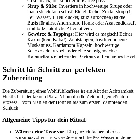
Geschmack, der super zum Kaffee passt.
Sirup & Süße:
Investiere in hochwertige Sirups oder
mach sie einfach selbst! Ein einfacher Zuckersirup (1
Teil Wasser, 1 Teil Zucker, kurz aufkochen) ist die
Basis für alles. Ahornsirup, Honig oder Agavendicksaft
sind tolle natürliche Alternativen.
Gewürze & Toppings:
Hier wird es magisch! Echter
Kakao (kein Kaba!), Zimtstangen, frisch geriebene
Muskatnuss, Kardamom Kapseln, hochwertige
Schokoladenraspeln oder eine selbstgemachte
Karamellsauce heben dein Getränk auf ein neues Level.
Schritt für Schritt zur perfekten
Zubereitung
Die Zubereitung eines Wohlfühlkaffees ist ein Akt der Achtsamkeit.
Hektik hat hier keinen Platz. Nimm dir die Zeit und genieße den
Prozess – vom Mahlen der Bohnen bis zum ersten, dampfenden
Schluck.
Allgemeine Tipps für dein Ritual
Wärme deine Tasse vor!
Ein ganz einfacher, aber so
wirkungsvoller Trick. Gieße einfach heißes Wasser in deine