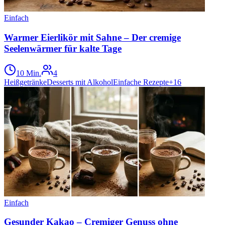
Einfach
Warmer Eierlikör mit Sahne – Der cremige
Seelenwärmer für kalte Tage
10 Min.
4
Heißgetränke
Desserts mit Alkohol
Einfache Rezepte
+
16
Einfach
Gesunder Kakao – Cremiger Genuss ohne