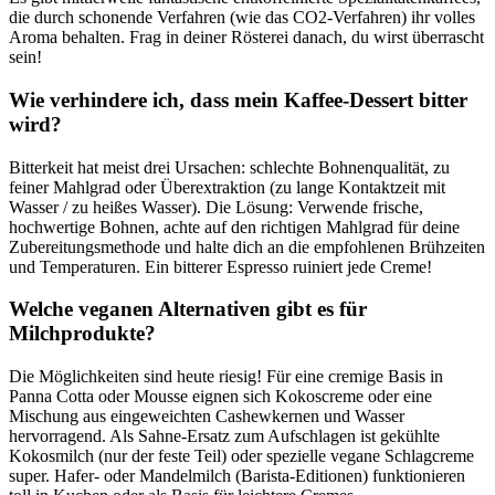
die durch schonende Verfahren (wie das CO2-Verfahren) ihr volles
Aroma behalten. Frag in deiner Rösterei danach, du wirst überrascht
sein!
Wie verhindere ich, dass mein Kaffee-Dessert bitter
wird?
Bitterkeit hat meist drei Ursachen: schlechte Bohnenqualität, zu
feiner Mahlgrad oder Überextraktion (zu lange Kontaktzeit mit
Wasser / zu heißes Wasser). Die Lösung: Verwende frische,
hochwertige Bohnen, achte auf den richtigen Mahlgrad für deine
Zubereitungsmethode und halte dich an die empfohlenen Brühzeiten
und Temperaturen. Ein bitterer Espresso ruiniert jede Creme!
Welche veganen Alternativen gibt es für
Milchprodukte?
Die Möglichkeiten sind heute riesig! Für eine cremige Basis in
Panna Cotta oder Mousse eignen sich Kokoscreme oder eine
Mischung aus eingeweichten Cashewkernen und Wasser
hervorragend. Als Sahne-Ersatz zum Aufschlagen ist gekühlte
Kokosmilch (nur der feste Teil) oder spezielle vegane Schlagcreme
super. Hafer- oder Mandelmilch (Barista-Editionen) funktionieren