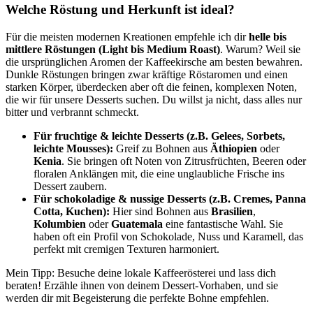
Welche Röstung und Herkunft ist ideal?
Für die meisten modernen Kreationen empfehle ich dir
helle bis
mittlere Röstungen (Light bis Medium Roast)
. Warum? Weil sie
die ursprünglichen Aromen der Kaffeekirsche am besten bewahren.
Dunkle Röstungen bringen zwar kräftige Röstaromen und einen
starken Körper, überdecken aber oft die feinen, komplexen Noten,
die wir für unsere Desserts suchen. Du willst ja nicht, dass alles nur
bitter und verbrannt schmeckt.
Für fruchtige & leichte Desserts (z.B. Gelees, Sorbets,
leichte Mousses):
Greif zu Bohnen aus
Äthiopien
oder
Kenia
. Sie bringen oft Noten von Zitrusfrüchten, Beeren oder
floralen Anklängen mit, die eine unglaubliche Frische ins
Dessert zaubern.
Für schokoladige & nussige Desserts (z.B. Cremes, Panna
Cotta, Kuchen):
Hier sind Bohnen aus
Brasilien
,
Kolumbien
oder
Guatemala
eine fantastische Wahl. Sie
haben oft ein Profil von Schokolade, Nuss und Karamell, das
perfekt mit cremigen Texturen harmoniert.
Mein Tipp: Besuche deine lokale Kaffeerösterei und lass dich
beraten! Erzähle ihnen von deinem Dessert-Vorhaben, und sie
werden dir mit Begeisterung die perfekte Bohne empfehlen.