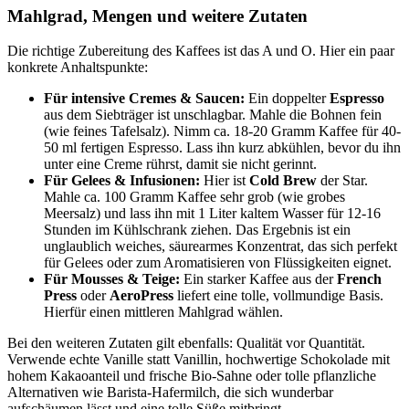
Mahlgrad, Mengen und weitere Zutaten
Die richtige Zubereitung des Kaffees ist das A und O. Hier ein paar
konkrete Anhaltspunkte:
Für intensive Cremes & Saucen:
Ein doppelter
Espresso
aus dem Siebträger ist unschlagbar. Mahle die Bohnen fein
(wie feines Tafelsalz). Nimm ca. 18-20 Gramm Kaffee für 40-
50 ml fertigen Espresso. Lass ihn kurz abkühlen, bevor du ihn
unter eine Creme rührst, damit sie nicht gerinnt.
Für Gelees & Infusionen:
Hier ist
Cold Brew
der Star.
Mahle ca. 100 Gramm Kaffee sehr grob (wie grobes
Meersalz) und lass ihn mit 1 Liter kaltem Wasser für 12-16
Stunden im Kühlschrank ziehen. Das Ergebnis ist ein
unglaublich weiches, säurearmes Konzentrat, das sich perfekt
für Gelees oder zum Aromatisieren von Flüssigkeiten eignet.
Für Mousses & Teige:
Ein starker Kaffee aus der
French
Press
oder
AeroPress
liefert eine tolle, vollmundige Basis.
Hierfür einen mittleren Mahlgrad wählen.
Bei den weiteren Zutaten gilt ebenfalls: Qualität vor Quantität.
Verwende echte Vanille statt Vanillin, hochwertige Schokolade mit
hohem Kakaoanteil und frische Bio-Sahne oder tolle pflanzliche
Alternativen wie Barista-Hafermilch, die sich wunderbar
aufschäumen lässt und eine tolle Süße mitbringt.