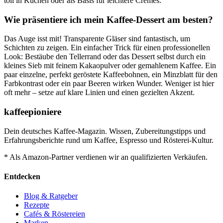
toll in Kuchen oder als Basis für leichtere Cremes.
Wie präsentiere ich mein Kaffee-Dessert am besten?
Das Auge isst mit! Transparente Gläser sind fantastisch, um
Schichten zu zeigen. Ein einfacher Trick für einen professionellen
Look: Bestäube den Tellerrand oder das Dessert selbst durch ein
kleines Sieb mit feinem Kakaopulver oder gemahlenem Kaffee. Ein
paar einzelne, perfekt geröstete Kaffeebohnen, ein Minzblatt für den
Farbkontrast oder ein paar Beeren wirken Wunder. Weniger ist hier
oft mehr – setze auf klare Linien und einen gezielten Akzent.
kaffeepioniere
Dein deutsches Kaffee-Magazin. Wissen, Zubereitungstipps und
Erfahrungsberichte rund um Kaffee, Espresso und Rösterei-Kultur.
* Als Amazon-Partner verdienen wir an qualifizierten Verkäufen.
Entdecken
Blog & Ratgeber
Rezepte
Cafés & Röstereien
Marken