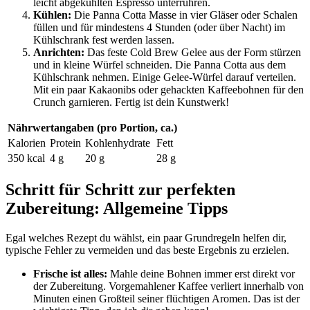
leicht abgekühlten Espresso unterrühren.
Kühlen:
Die Panna Cotta Masse in vier Gläser oder Schalen
füllen und für mindestens 4 Stunden (oder über Nacht) im
Kühlschrank fest werden lassen.
Anrichten:
Das feste Cold Brew Gelee aus der Form stürzen
und in kleine Würfel schneiden. Die Panna Cotta aus dem
Kühlschrank nehmen. Einige Gelee-Würfel darauf verteilen.
Mit ein paar Kakaonibs oder gehackten Kaffeebohnen für den
Crunch garnieren. Fertig ist dein Kunstwerk!
Nährwertangaben (pro Portion, ca.)
Kalorien
Protein
Kohlenhydrate
Fett
350 kcal
4 g
20 g
28 g
Schritt für Schritt zur perfekten
Zubereitung: Allgemeine Tipps
Egal welches Rezept du wählst, ein paar Grundregeln helfen dir,
typische Fehler zu vermeiden und das beste Ergebnis zu erzielen.
Frische ist alles:
Mahle deine Bohnen immer erst direkt vor
der Zubereitung. Vorgemahlener Kaffee verliert innerhalb von
Minuten einen Großteil seiner flüchtigen Aromen. Das ist der