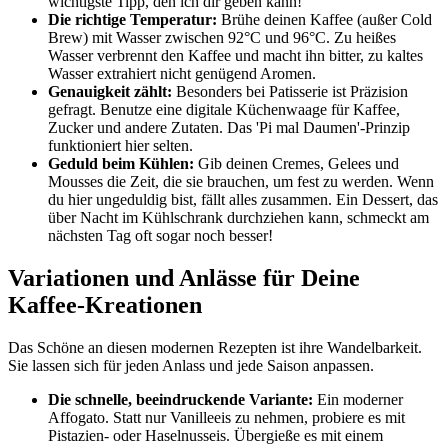
wichtigste Tipp, den ich dir geben kann!
Die richtige Temperatur:
Brühe deinen Kaffee (außer Cold
Brew) mit Wasser zwischen 92°C und 96°C. Zu heißes
Wasser verbrennt den Kaffee und macht ihn bitter, zu kaltes
Wasser extrahiert nicht genügend Aromen.
Genauigkeit zählt:
Besonders bei Patisserie ist Präzision
gefragt. Benutze eine digitale Küchenwaage für Kaffee,
Zucker und andere Zutaten. Das 'Pi mal Daumen'-Prinzip
funktioniert hier selten.
Geduld beim Kühlen:
Gib deinen Cremes, Gelees und
Mousses die Zeit, die sie brauchen, um fest zu werden. Wenn
du hier ungeduldig bist, fällt alles zusammen. Ein Dessert, das
über Nacht im Kühlschrank durchziehen kann, schmeckt am
nächsten Tag oft sogar noch besser!
Variationen und Anlässe für Deine
Kaffee-Kreationen
Das Schöne an diesen modernen Rezepten ist ihre Wandelbarkeit.
Sie lassen sich für jeden Anlass und jede Saison anpassen.
Die schnelle, beeindruckende Variante:
Ein moderner
Affogato. Statt nur Vanilleeis zu nehmen, probiere es mit
Pistazien- oder Haselnusseis. Übergieße es mit einem