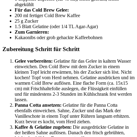
abgekühlt
Für das Cold Brew Gelee:
200 ml fertiger Cold Brew Kaffee
25 g Zucker
1.5 Blatt Gelatine (oder 1/4 TL Agar-Agar)
Zum Garnieren:
Kakaonibs oder grob gehackte Kaffeebohnen
Zubereitung Schritt für Schritt
Gelee vorbereiten:
Gelatine für das Gelee in kaltem Wasser
einweichen. Den Cold Brew mit dem Zucker in einem
kleinen Topf leicht erwärmen, bis der Zucker sich löst. Nicht
kochen! Topf vom Herd nehmen. Gelatine ausdrücken und im
warmen Cold Brew auflösen. Eine flache Form (ca. 15x15
cm) mit Frischhaltefolie auslegen, die Flüssigkeit einfüllen
und für mindestens 2-3 Stunden im Kühlschrank fest werden
lassen.
Panna Cotta ansetzen:
Gelatine für die Panna Cotta
ebenfalls einweichen. Sahne, Zucker und das Mark der
Vanilleschote in einem Topf unter Rühren langsam erhitzen.
Kurz bevor es kocht, vom Herd ziehen.
Kaffee & Gelatine zugeben:
Die ausgedrückte Gelatine in
der heißen Sahne auflösen. Danach den frisch gebrühten,