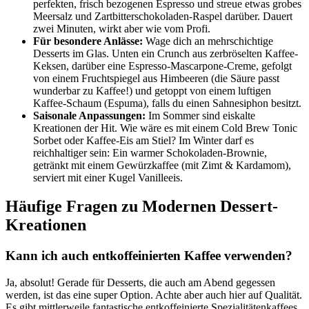
perfekten, frisch bezogenen Espresso und streue etwas grobes
Meersalz und Zartbitterschokoladen-Raspel darüber. Dauert
zwei Minuten, wirkt aber wie vom Profi.
Für besondere Anlässe:
Wage dich an mehrschichtige
Desserts im Glas. Unten ein Crunch aus zerbröselten Kaffee-
Keksen, darüber eine Espresso-Mascarpone-Creme, gefolgt
von einem Fruchtspiegel aus Himbeeren (die Säure passt
wunderbar zu Kaffee!) und getoppt von einem luftigen
Kaffee-Schaum (Espuma), falls du einen Sahnesiphon besitzt.
Saisonale Anpassungen:
Im Sommer sind eiskalte
Kreationen der Hit. Wie wäre es mit einem Cold Brew Tonic
Sorbet oder Kaffee-Eis am Stiel? Im Winter darf es
reichhaltiger sein: Ein warmer Schokoladen-Brownie,
getränkt mit einem Gewürzkaffee (mit Zimt & Kardamom),
serviert mit einer Kugel Vanilleeis.
Häufige Fragen zu Modernen Dessert-
Kreationen
Kann ich auch entkoffeinierten Kaffee verwenden?
Ja, absolut! Gerade für Desserts, die auch am Abend gegessen
werden, ist das eine super Option. Achte aber auch hier auf Qualität.
Es gibt mittlerweile fantastische entkoffeinierte Spezialitätenkaffees,