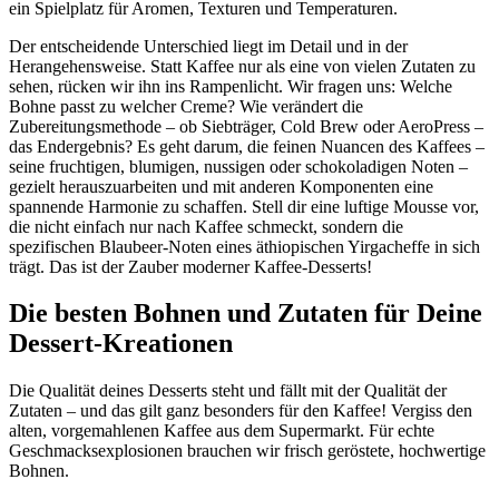
ein Spielplatz für Aromen, Texturen und Temperaturen.
Der entscheidende Unterschied liegt im Detail und in der
Herangehensweise. Statt Kaffee nur als eine von vielen Zutaten zu
sehen, rücken wir ihn ins Rampenlicht. Wir fragen uns: Welche
Bohne passt zu welcher Creme? Wie verändert die
Zubereitungsmethode – ob Siebträger, Cold Brew oder AeroPress –
das Endergebnis? Es geht darum, die feinen Nuancen des Kaffees –
seine fruchtigen, blumigen, nussigen oder schokoladigen Noten –
gezielt herauszuarbeiten und mit anderen Komponenten eine
spannende Harmonie zu schaffen. Stell dir eine luftige Mousse vor,
die nicht einfach nur nach Kaffee schmeckt, sondern die
spezifischen Blaubeer-Noten eines äthiopischen Yirgacheffe in sich
trägt. Das ist der Zauber moderner Kaffee-Desserts!
Die besten Bohnen und Zutaten für Deine
Dessert-Kreationen
Die Qualität deines Desserts steht und fällt mit der Qualität der
Zutaten – und das gilt ganz besonders für den Kaffee! Vergiss den
alten, vorgemahlenen Kaffee aus dem Supermarkt. Für echte
Geschmacksexplosionen brauchen wir frisch geröstete, hochwertige
Bohnen.