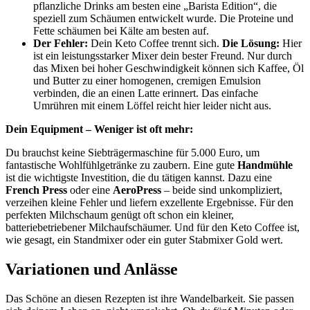
pflanzliche Drinks am besten eine „Barista Edition“, die
speziell zum Schäumen entwickelt wurde. Die Proteine und
Fette schäumen bei Kälte am besten auf.
Der Fehler:
Dein Keto Coffee trennt sich.
Die Lösung:
Hier
ist ein leistungsstarker Mixer dein bester Freund. Nur durch
das Mixen bei hoher Geschwindigkeit können sich Kaffee, Öl
und Butter zu einer homogenen, cremigen Emulsion
verbinden, die an einen Latte erinnert. Das einfache
Umrühren mit einem Löffel reicht hier leider nicht aus.
Dein Equipment – Weniger ist oft mehr:
Du brauchst keine Siebträgermaschine für 5.000 Euro, um
fantastische Wohlfühlgetränke zu zaubern. Eine gute
Handmühle
ist die wichtigste Investition, die du tätigen kannst. Dazu eine
French Press
oder eine
AeroPress
– beide sind unkompliziert,
verzeihen kleine Fehler und liefern exzellente Ergebnisse. Für den
perfekten Milchschaum genügt oft schon ein kleiner,
batteriebetriebener Milchaufschäumer. Und für den Keto Coffee ist,
wie gesagt, ein Standmixer oder ein guter Stabmixer Gold wert.
Variationen und Anlässe
Das Schöne an diesen Rezepten ist ihre Wandelbarkeit. Sie passen