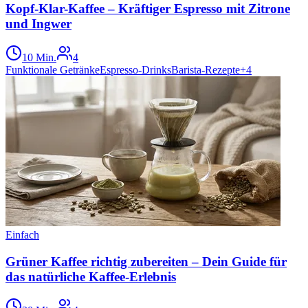
Kopf-Klar-Kaffee – Kräftiger Espresso mit Zitrone
und Ingwer
10 Min.
4
Funktionale Getränke
Espresso-Drinks
Barista-Rezepte
+
4
Einfach
Grüner Kaffee richtig zubereiten – Dein Guide für
das natürliche Kaffee-Erlebnis