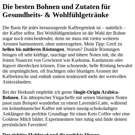
Die besten Bohnen und Zutaten für
Gesundheits- & Wohlfühlgetränke
Die Basis für jedes herausragende Kaffeegetränk ist – natürlich –
der Kaffee selbst. Bei Wohlfühlgetränken ist die Wahl der Bohne
sogar noch entscheidender, denn sie muss mit vielen weiteren
Aromen harmonieren, ohne unterzugehen. Mein Tipp: Greif zu
hellen bis mittleren Röstungen
. Warum? Dunkle Röstungen
bringen oft sehr kräftige, rauchige und bittere Noten mit, die die
feinen Nuancen von Gewürzen wie Kurkuma, Kardamom oder
Ingwer überdecken können. Eine schonende, helle Röstung bewahrt
die ursprünglichen, oft fruchtigen oder blumigen Aromen der
Kaffeekirsche und enthält zudem tendenziell mehr der wertvollen
Antioxidantien.
Bei der Herkunft empfehle ich gerne
Single-Origin Arabica-
Bohnen
. Ein äthiopischer Yirgacheffe mit seinen blumigen Noten
passt zum Beispiel wunderbar zu einem Lavendel-Latte, während
ein kolumbianischer Kaffee mit seinen nussig-schokoladigen
Anklängen die perfekte Grundlage für einen Keto Coffee oder eine
Goldene Milch bildet. Experimentiere hier ruhig und finde deinen
persönlichen Favoriten!
Der richtige Mahlgrad und die perfekte Menge: