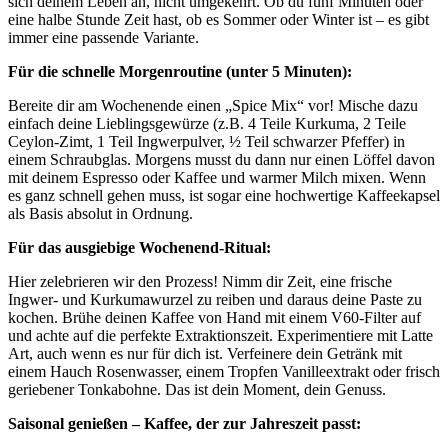
sich deinem Leben an, nicht umgekehrt. Ob du fünf Minuten oder
eine halbe Stunde Zeit hast, ob es Sommer oder Winter ist – es gibt
immer eine passende Variante.
Für die schnelle Morgenroutine (unter 5 Minuten):
Bereite dir am Wochenende einen „Spice Mix“ vor! Mische dazu
einfach deine Lieblingsgewürze (z.B. 4 Teile Kurkuma, 2 Teile
Ceylon-Zimt, 1 Teil Ingwerpulver, ½ Teil schwarzer Pfeffer) in
einem Schraubglas. Morgens musst du dann nur einen Löffel davon
mit deinem Espresso oder Kaffee und warmer Milch mixen. Wenn
es ganz schnell gehen muss, ist sogar eine hochwertige Kaffeekapsel
als Basis absolut in Ordnung.
Für das ausgiebige Wochenend-Ritual:
Hier zelebrieren wir den Prozess! Nimm dir Zeit, eine frische
Ingwer- und Kurkumawurzel zu reiben und daraus deine Paste zu
kochen. Brühe deinen Kaffee von Hand mit einem V60-Filter auf
und achte auf die perfekte Extraktionszeit. Experimentiere mit Latte
Art, auch wenn es nur für dich ist. Verfeinere dein Getränk mit
einem Hauch Rosenwasser, einem Tropfen Vanilleextrakt oder frisch
geriebener Tonkabohne. Das ist dein Moment, dein Genuss.
Saisonal genießen – Kaffee, der zur Jahreszeit passt: