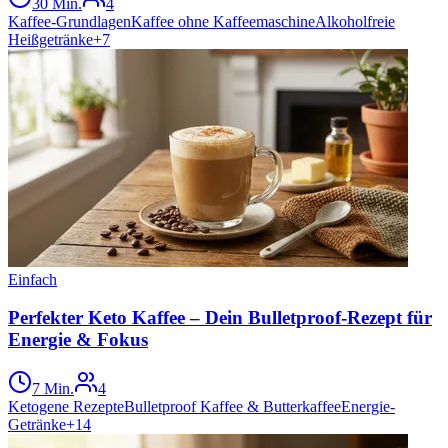
30 Min.
4
Kaffee-Grundlagen
Kaffee ohne Kaffeemaschine
Alkoholfreie
Heißgetränke
+
7
Einfach
Perfekter Keto Kaffee – Dein Bulletproof-Rezept für
Energie & Fokus
7 Min.
4
Ketogene Rezepte
Bulletproof Kaffee & Butterkaffee
Energie-
Getränke
+
14