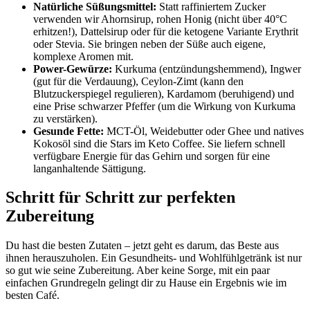
Natürliche Süßungsmittel:
Statt raffiniertem Zucker
verwenden wir Ahornsirup, rohen Honig (nicht über 40°C
erhitzen!), Dattelsirup oder für die ketogene Variante Erythrit
oder Stevia. Sie bringen neben der Süße auch eigene,
komplexe Aromen mit.
Power-Gewürze:
Kurkuma (entzündungshemmend), Ingwer
(gut für die Verdauung), Ceylon-Zimt (kann den
Blutzuckerspiegel regulieren), Kardamom (beruhigend) und
eine Prise schwarzer Pfeffer (um die Wirkung von Kurkuma
zu verstärken).
Gesunde Fette:
MCT-Öl, Weidebutter oder Ghee und natives
Kokosöl sind die Stars im Keto Coffee. Sie liefern schnell
verfügbare Energie für das Gehirn und sorgen für eine
langanhaltende Sättigung.
Schritt für Schritt zur perfekten
Zubereitung
Du hast die besten Zutaten – jetzt geht es darum, das Beste aus
ihnen herauszuholen. Ein Gesundheits- und Wohlfühlgetränk ist nur
so gut wie seine Zubereitung. Aber keine Sorge, mit ein paar
einfachen Grundregeln gelingt dir zu Hause ein Ergebnis wie im
besten Café.