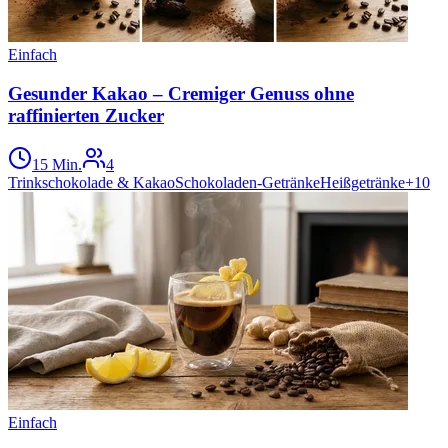
Einfach
Gesunder Kakao – Cremiger Genuss ohne
raffinierten Zucker
15 Min.
4
Trinkschokolade & Kakao
Schokoladen-Getränke
Heißgetränke
+
10
Einfach