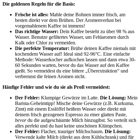
Die goldenen Regeln für die Basis:
Frische ist alles:
Mahle deine Bohnen immer frisch, am
besten direkt vor dem Brühen. Der Aromenverlust bei
vorgemahlenem Kaffee ist immens!
Das richtige Wasser:
Dein Kaffee besteht zu über 98 % aus
Wasser. Benutze gefiltertes Wasser, um Fehlaromen durch
Kalk oder Chlor zu vermeiden.
Die perfekte Temperatur:
Brühe deinen Kaffee niemals mit
kochendem Wasser auf! Ideal sind 92-96°C. Eine einfache
Methode: Wasserkocher aufkochen lassen und dann etwa 30-
60 Sekunden warten, bevor du das Wasser auf den Kaffee
gießt. So vermeidest du eine bittere „Überextraktion“ und
verbrennst die feinen Aromen nicht.
Häufige Fehler und wie du sie als Profi vermeidest:
Der Fehler:
Klumpige Gewürze im Latte.
Die Lösung:
Mein
Barista-Geheimtipp! Mische deine Gewürze (z.B. Kurkuma,
Zimt) mit einem Esslöffel heißem Wasser oder direkt mit
deinem frisch gezogenen Espresso zu einer glatten Paste,
bevor
du die aufgeschäumte Milch hinzugibst. So verteilt sich
alles perfekt und du hast keine unschönen Klümpchen.
Der Fehler:
Flacher, trauriger Milchschaum.
Die Lösung:
Verwende kalte Milch (direkt aus dem Kühlschrank) und für