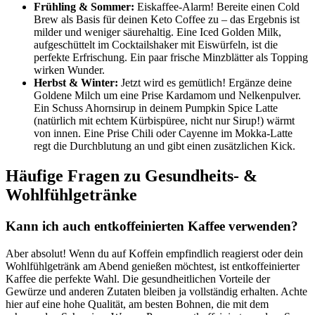
Frühling & Sommer:
Eiskaffee-Alarm! Bereite einen Cold
Brew als Basis für deinen Keto Coffee zu – das Ergebnis ist
milder und weniger säurehaltig. Eine Iced Golden Milk,
aufgeschüttelt im Cocktailshaker mit Eiswürfeln, ist die
perfekte Erfrischung. Ein paar frische Minzblätter als Topping
wirken Wunder.
Herbst & Winter:
Jetzt wird es gemütlich! Ergänze deine
Goldene Milch um eine Prise Kardamom und Nelkenpulver.
Ein Schuss Ahornsirup in deinem Pumpkin Spice Latte
(natürlich mit echtem Kürbispüree, nicht nur Sirup!) wärmt
von innen. Eine Prise Chili oder Cayenne im Mokka-Latte
regt die Durchblutung an und gibt einen zusätzlichen Kick.
Häufige Fragen zu Gesundheits- &
Wohlfühlgetränke
Kann ich auch entkoffeinierten Kaffee verwenden?
Aber absolut! Wenn du auf Koffein empfindlich reagierst oder dein
Wohlfühlgetränk am Abend genießen möchtest, ist entkoffeinierter
Kaffee die perfekte Wahl. Die gesundheitlichen Vorteile der
Gewürze und anderen Zutaten bleiben ja vollständig erhalten. Achte
hier auf eine hohe Qualität, am besten Bohnen, die mit dem