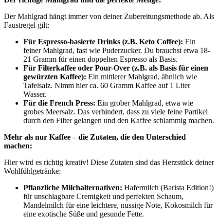
Der Mahlgrad hängt immer von deiner Zubereitungsmethode ab. Als
Faustregel gilt:
Für Espresso-basierte Drinks (z.B. Keto Coffee):
Ein
feiner Mahlgrad, fast wie Puderzucker. Du brauchst etwa 18-
21 Gramm für einen doppelten Espresso als Basis.
Für Filterkaffee oder Pour-Over (z.B. als Basis für einen
gewürzten Kaffee):
Ein mittlerer Mahlgrad, ähnlich wie
Tafelsalz. Nimm hier ca. 60 Gramm Kaffee auf 1 Liter
Wasser.
Für die French Press:
Ein grober Mahlgrad, etwa wie
grobes Meersalz. Das verhindert, dass zu viele feine Partikel
durch den Filter gelangen und den Kaffee schlammig machen.
Mehr als nur Kaffee – die Zutaten, die den Unterschied
machen:
Hier wird es richtig kreativ! Diese Zutaten sind das Herzstück deiner
Wohlfühlgetränke:
Pflanzliche Milchalternativen:
Hafermilch (Barista Edition!)
für unschlagbare Cremigkeit und perfekten Schaum,
Mandelmilch für eine leichtere, nussige Note, Kokosmilch für
eine exotische Süße und gesunde Fette.