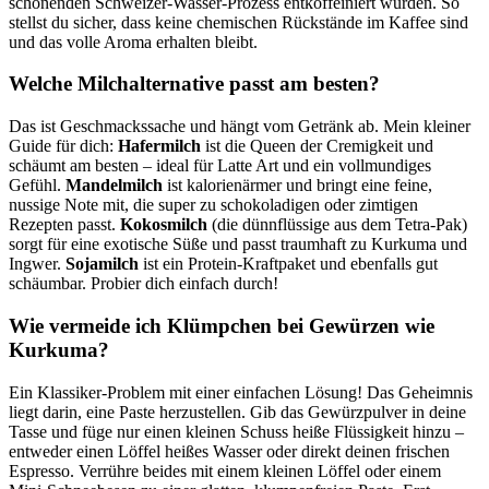
schonenden Schweizer-Wasser-Prozess entkoffeiniert wurden. So
stellst du sicher, dass keine chemischen Rückstände im Kaffee sind
und das volle Aroma erhalten bleibt.
Welche Milchalternative passt am besten?
Das ist Geschmackssache und hängt vom Getränk ab. Mein kleiner
Guide für dich:
Hafermilch
ist die Queen der Cremigkeit und
schäumt am besten – ideal für Latte Art und ein vollmundiges
Gefühl.
Mandelmilch
ist kalorienärmer und bringt eine feine,
nussige Note mit, die super zu schokoladigen oder zimtigen
Rezepten passt.
Kokosmilch
(die dünnflüssige aus dem Tetra-Pak)
sorgt für eine exotische Süße und passt traumhaft zu Kurkuma und
Ingwer.
Sojamilch
ist ein Protein-Kraftpaket und ebenfalls gut
schäumbar. Probier dich einfach durch!
Wie vermeide ich Klümpchen bei Gewürzen wie
Kurkuma?
Ein Klassiker-Problem mit einer einfachen Lösung! Das Geheimnis
liegt darin, eine Paste herzustellen. Gib das Gewürzpulver in deine
Tasse und füge nur einen kleinen Schuss heiße Flüssigkeit hinzu –
entweder einen Löffel heißes Wasser oder direkt deinen frischen
Espresso. Verrühre beides mit einem kleinen Löffel oder einem