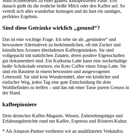
Mini-Schneebesen zu einer glatten, klumpenfreien Paste. Erst
danach gießt du die restliche heiße Milch oder den Kaffee auf. So
verteilt sich alles wunderbar homogen und du hast ein samtiges,
perfektes Ergebnis.
Sind diese Getränke wirklich „gesund“?
Das ist eine wichtige Frage. Ich sehe sie als „gesündere“ und
bewusstere Alternativen zu herkömmlichen, oft mit Zucker und
künstlichen Aromen überladenen Kaffeegetränken. Sie sind
vollgepackt mit natürlichen Zutaten, deren positive Eigenschaften
gut dokumentiert sind. Ein Kurkuma Latte kann eine zuckerhaltige
heiße Schokolade ersetzen, ein Keto Coffee einen Sirup-Latte. Sie
sind ein Baustein in einem bewussten und ausgewogenen
Lebensstil. Sie sind kein Wundermittel, aber ein köstlicher und
einfacher Weg, jeden Tag eine gute Entscheidung für dein
Wohlbefinden zu treffen – und das mit einer Tasse purem Genuss in
der Hand.
kaffeepioniere
Dein deutsches Kaffee-Magazin. Wissen, Zubereitungstipps und
Erfahrungsberichte rund um Kaffee, Espresso und Rösterei-Kultur.
* Als Amazon-Partner verdienen wir an qualifizierten Verkäufen.