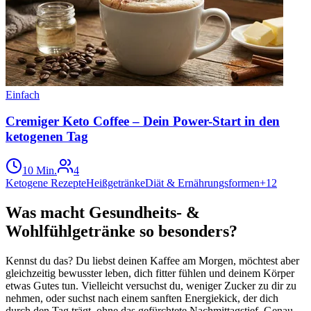
Einfach
Cremiger Keto Coffee – Dein Power-Start in den
ketogenen Tag
10 Min.
4
Ketogene Rezepte
Heißgetränke
Diät & Ernährungsformen
+
12
Was macht Gesundheits- &
Wohlfühlgetränke so besonders?
Kennst du das? Du liebst deinen Kaffee am Morgen, möchtest aber
gleichzeitig bewusster leben, dich fitter fühlen und deinem Körper
etwas Gutes tun. Vielleicht versuchst du, weniger Zucker zu dir zu
nehmen, oder suchst nach einem sanften Energiekick, der dich
durch den Tag trägt, ohne das gefürchtete Nachmittagstief. Genau