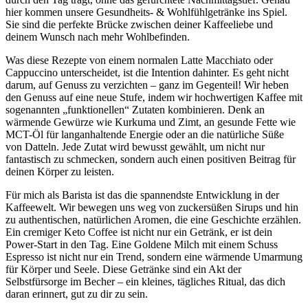
hier kommen unsere Gesundheits- & Wohlfühlgetränke ins Spiel.
Sie sind die perfekte Brücke zwischen deiner Kaffeeliebe und
deinem Wunsch nach mehr Wohlbefinden.
Was diese Rezepte von einem normalen Latte Macchiato oder
Cappuccino unterscheidet, ist die Intention dahinter. Es geht nicht
darum, auf Genuss zu verzichten – ganz im Gegenteil! Wir heben
den Genuss auf eine neue Stufe, indem wir hochwertigen Kaffee mit
sogenannten „funktionellen“ Zutaten kombinieren. Denk an
wärmende Gewürze wie Kurkuma und Zimt, an gesunde Fette wie
MCT-Öl für langanhaltende Energie oder an die natürliche Süße
von Datteln. Jede Zutat wird bewusst gewählt, um nicht nur
fantastisch zu schmecken, sondern auch einen positiven Beitrag für
deinen Körper zu leisten.
Für mich als Barista ist das die spannendste Entwicklung in der
Kaffeewelt. Wir bewegen uns weg von zuckersüßen Sirups und hin
zu authentischen, natürlichen Aromen, die eine Geschichte erzählen.
Ein cremiger Keto Coffee ist nicht nur ein Getränk, er ist dein
Power-Start in den Tag. Eine Goldene Milch mit einem Schuss
Espresso ist nicht nur ein Trend, sondern eine wärmende Umarmung
für Körper und Seele. Diese Getränke sind ein Akt der
Selbstfürsorge im Becher – ein kleines, tägliches Ritual, das dich
daran erinnert, gut zu dir zu sein.