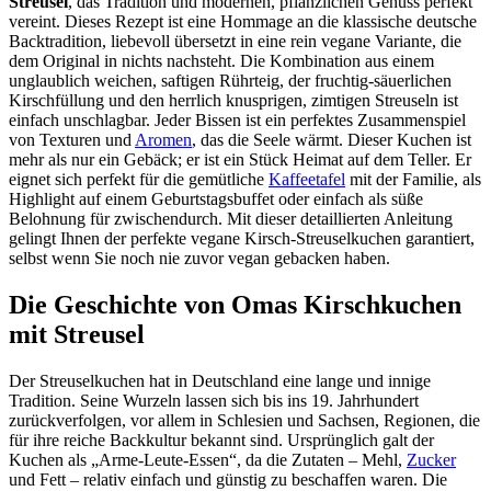
Streusel
, das Tradition und modernen, pflanzlichen Genuss perfekt
vereint. Dieses Rezept ist eine Hommage an die klassische deutsche
Backtradition, liebevoll übersetzt in eine rein vegane Variante, die
dem Original in nichts nachsteht. Die Kombination aus einem
unglaublich weichen, saftigen Rührteig, der fruchtig-säuerlichen
Kirschfüllung und den herrlich knusprigen, zimtigen Streuseln ist
einfach unschlagbar. Jeder Bissen ist ein perfektes Zusammenspiel
von Texturen und
Aromen
, das die Seele wärmt. Dieser Kuchen ist
mehr als nur ein Gebäck; er ist ein Stück Heimat auf dem Teller. Er
eignet sich perfekt für die gemütliche
Kaffeetafel
mit der Familie, als
Highlight auf einem Geburtstagsbuffet oder einfach als süße
Belohnung für zwischendurch. Mit dieser detaillierten Anleitung
gelingt Ihnen der perfekte vegane Kirsch-Streuselkuchen garantiert,
selbst wenn Sie noch nie zuvor vegan gebacken haben.
Die Geschichte von Omas Kirschkuchen
mit Streusel
Der Streuselkuchen hat in Deutschland eine lange und innige
Tradition. Seine Wurzeln lassen sich bis ins 19. Jahrhundert
zurückverfolgen, vor allem in Schlesien und Sachsen, Regionen, die
für ihre reiche Backkultur bekannt sind. Ursprünglich galt der
Kuchen als „Arme-Leute-Essen“, da die Zutaten – Mehl,
Zucker
und Fett – relativ einfach und günstig zu beschaffen waren. Die