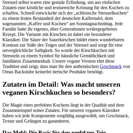
Streusel selbst waren eine geniale Erfindung, um aus einfachen
Zutaten eine köstliche und texturreiche Krönung für den Kuchen zu
schaffen. Schnell entwickelte sich der „schlesische Streuselkuchen“
zu einem festen Bestandteil der deutschen Kaffeetafel, dem
sogenannten „Kaffee und Kuchen“ am Sonntagnachmittag. Jede
Familie hatte ihr eigenes, über Generationen weitergegebenes
Rezept. Die Variante mit Kirschen ist dabei ein besonderer
Klassiker. Die Säure der Sauerkirschen bildet einen wunderbaren
Kontrast zur Süße des Teiges und der Streusel und sorgt für eine
unvergleichliche Saftigkeit. So wurde der Kirschkuchen mit
Streuseln zu einem Symbol für häusliche Gemütlichkeit und
familiären Zusammenhalt. Unsere vegane Version ehrt diese
Tradition und zeigt, dass man für den authentischen
Geschmack
von
Omas Backstube keinerlei tierische Produkte benötigt.
Zutaten im Detail: Was macht unseren
veganen Kirschkuchen so besonders?
Die Magie eines perfekten Kuchens liegt in der Qualität und dem
Zusammenspiel seiner Zutaten. Für unseren veganen Klassiker
haben wir jede Komponente sorgfältig ausgewählt, um Geschmack,
Textur und Gelingen zu garantieren.
Das Mehl: Die Basis für den perfekten Teig