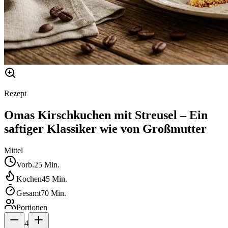
Rezept
Omas Kirschkuchen mit Streusel – Ein
saftiger Klassiker wie von Großmutter
Mittel
Vorb.
25
Min.
Kochen
45
Min.
Gesamt
70
Min.
Portionen
4