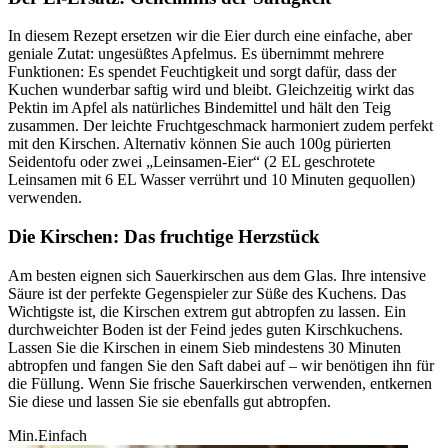
In diesem Rezept ersetzen wir die Eier durch eine einfache, aber
geniale Zutat: ungesüßtes Apfelmus. Es übernimmt mehrere
Funktionen: Es spendet Feuchtigkeit und sorgt dafür, dass der
Kuchen wunderbar saftig wird und bleibt. Gleichzeitig wirkt das
Pektin im Apfel als natürliches Bindemittel und hält den Teig
zusammen. Der leichte Fruchtgeschmack harmoniert zudem perfekt
mit den Kirschen. Alternativ können Sie auch 100g pürierten
Seidentofu oder zwei „Leinsamen-Eier“ (2 EL geschrotete
Leinsamen mit 6 EL Wasser verrührt und 10 Minuten gequollen)
verwenden.
Die Kirschen: Das fruchtige Herzstück
Am besten eignen sich Sauerkirschen aus dem Glas. Ihre intensive
Säure ist der perfekte Gegenspieler zur Süße des Kuchens. Das
Wichtigste ist, die Kirschen extrem gut abtropfen zu lassen. Ein
durchweichter Boden ist der Feind jedes guten Kirschkuchens.
Lassen Sie die Kirschen in einem Sieb mindestens 30 Minuten
abtropfen und fangen Sie den Saft dabei auf – wir benötigen ihn für
die Füllung. Wenn Sie frische Sauerkirschen verwenden, entkernen
Sie diese und lassen Sie sie ebenfalls gut abtropfen.
Min.
Einfach