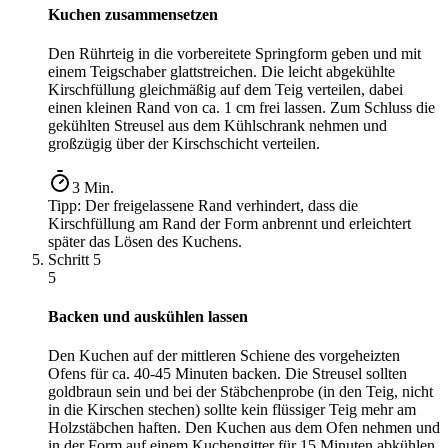
Kuchen zusammensetzen
Den Rührteig in die vorbereitete Springform geben und mit
einem Teigschaber glattstreichen. Die leicht abgekühlte
Kirschfüllung gleichmäßig auf dem Teig verteilen, dabei
einen kleinen Rand von ca. 1 cm frei lassen. Zum Schluss die
gekühlten Streusel aus dem Kühlschrank nehmen und
großzügig über der Kirschschicht verteilen.
3
Min.
Tipp:
Der freigelassene Rand verhindert, dass die
Kirschfüllung am Rand der Form anbrennt und erleichtert
später das Lösen des Kuchens.
Schritt
5
5
Backen und auskühlen lassen
Den Kuchen auf der mittleren Schiene des vorgeheizten
Ofens für ca. 40-45 Minuten backen. Die Streusel sollten
goldbraun sein und bei der Stäbchenprobe (in den Teig, nicht
in die Kirschen stechen) sollte kein flüssiger Teig mehr am
Holzstäbchen haften. Den Kuchen aus dem Ofen nehmen und
in der Form auf einem Kuchengitter für 15 Minuten abkühlen