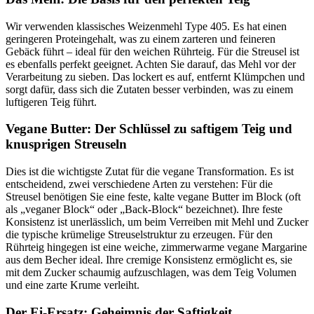
Wir verwenden klassisches Weizenmehl Type 405. Es hat einen
geringeren Proteingehalt, was zu einem zarteren und feineren
Gebäck führt – ideal für den weichen Rührteig. Für die Streusel ist
es ebenfalls perfekt geeignet. Achten Sie darauf, das Mehl vor der
Verarbeitung zu sieben. Das lockert es auf, entfernt Klümpchen und
sorgt dafür, dass sich die Zutaten besser verbinden, was zu einem
luftigeren Teig führt.
Vegane Butter: Der Schlüssel zu saftigem Teig und
knusprigen Streuseln
Dies ist die wichtigste Zutat für die vegane Transformation. Es ist
entscheidend, zwei verschiedene Arten zu verstehen: Für die
Streusel benötigen Sie eine feste, kalte vegane Butter im Block (oft
als „veganer Block“ oder „Back-Block“ bezeichnet). Ihre feste
Konsistenz ist unerlässlich, um beim Verreiben mit Mehl und Zucker
die typische krümelige Streuselstruktur zu erzeugen. Für den
Rührteig hingegen ist eine weiche, zimmerwarme vegane Margarine
aus dem Becher ideal. Ihre cremige Konsistenz ermöglicht es, sie
mit dem Zucker schaumig aufzuschlagen, was dem Teig Volumen
und eine zarte Krume verleiht.
Der Ei-Ersatz: Geheimnis der Saftigkeit