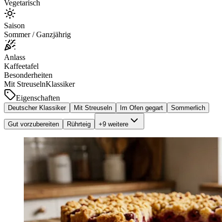
Vegetarisch
Saison
Sommer / Ganzjährig
Anlass
Kaffeetafel
Besonderheiten
Mit Streuseln
Klassiker
Eigenschaften
Deutscher Klassiker
Mit Streuseln
Im Ofen gegart
Sommerlich
Gut vorzubereiten
Rührteig
+
9
weitere