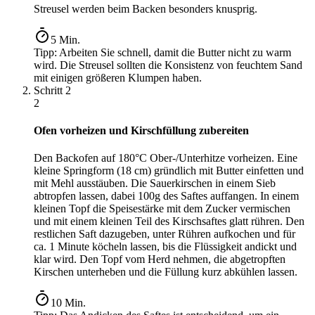
Streusel werden beim Backen besonders knusprig.
5
Min.
Tipp:
Arbeiten Sie schnell, damit die Butter nicht zu warm
wird. Die Streusel sollten die Konsistenz von feuchtem Sand
mit einigen größeren Klumpen haben.
Schritt
2
2
Ofen vorheizen und Kirschfüllung zubereiten
Den Backofen auf 180°C Ober-/Unterhitze vorheizen. Eine
kleine Springform (18 cm) gründlich mit Butter einfetten und
mit Mehl ausstäuben. Die Sauerkirschen in einem Sieb
abtropfen lassen, dabei 100g des Saftes auffangen. In einem
kleinen Topf die Speisestärke mit dem Zucker vermischen
und mit einem kleinen Teil des Kirschsaftes glatt rühren. Den
restlichen Saft dazugeben, unter Rühren aufkochen und für
ca. 1 Minute köcheln lassen, bis die Flüssigkeit andickt und
klar wird. Den Topf vom Herd nehmen, die abgetropften
Kirschen unterheben und die Füllung kurz abkühlen lassen.
10
Min.