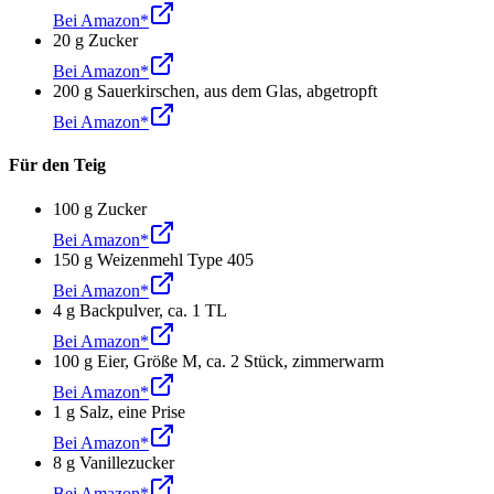
Bei Amazon*
20
g
Zucker
Bei Amazon*
200
g
Sauerkirschen
,
aus dem Glas, abgetropft
Bei Amazon*
Für den Teig
100
g
Zucker
Bei Amazon*
150
g
Weizenmehl Type 405
Bei Amazon*
4
g
Backpulver
,
ca. 1 TL
Bei Amazon*
100
g
Eier
,
Größe M, ca. 2 Stück, zimmerwarm
Bei Amazon*
1
g
Salz
,
eine Prise
Bei Amazon*
8
g
Vanillezucker
Bei Amazon*