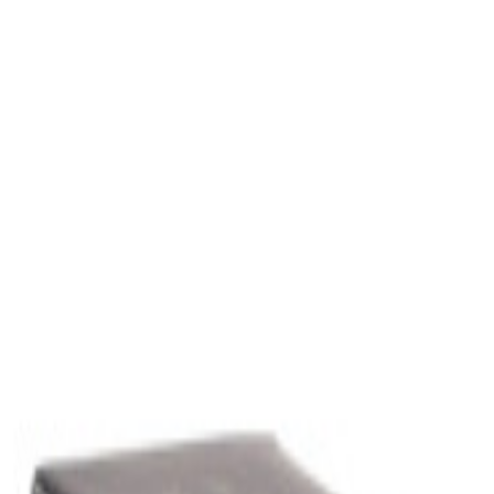
en eine Provision. Der Preis bleibt für dich unverändert.
unseren Partnern sowie aus eigener Recherche und können sich jederze
hließlich Informationszwecken und ersetzen keine professionelle mediz