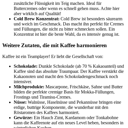
zusätzliche Flüssigkeit im Teig machen. Ideal für
Buttercremes oder wenn es schnell gehen muss. Achte hier
aber wirklich auf Qualität!
Cold Brew Konzentrat:
Cold Brew ist besonders säurearm
und weich im Geschmack. Das macht ihn perfekt für Cremes
und Füllungen, die nicht zu bitter schmecken sollen. Ein
Konzentrat ist hier die beste Wahl, da es intensiv genug ist.
Weitere Zutaten, die mit Kaffee harmonieren
Kaffee ist ein Teamplayer! Er liebt die Gesellschaft von:
Schokolade:
Dunkle Schokolade (ab 70 % Kakaoanteil) und
Kaffee sind das absolute Traumpaar. Der Kaffee verstärkt die
Kakaonoten und macht den Schokoladengeschmack noch
intensiver.
Milchprodukte:
Mascarpone, Frischkäse, Sahne und Butter
bilden die perfekte cremige Basis für Mokka-Füllungen,
Frostings und Tiramisu-Cremes.
Nüsse:
Walnüsse, Haselnüsse und Pekannüsse bringen eine
erdige, buttrige Komponente, die wunderbar mit den
Röstaromen des Kaffees harmoniert.
Gewürze:
Ein Hauch Zimt, Kardamom oder Tonkabohne
kann die Kaffeenote auf ein neues Level heben, besonders in
winterlichen Kuchen.