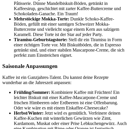
Pâtisserie. Dünne Mandelbiskuit-Böden, getränkt in
Kaffeesirup, geschichtet mit zarter Kaffee-Buttercreme und
Schokoladen-Ganache. Ein Traum!
Mehrstöckige Mokka-Torte:
Dunkle Schoko-Kaffee-
Böden, gefüllt mit einer samtigen Schweizer Mokka-
Buttercreme und vielleicht sogar einem Kern aus salzigem
Karamell. Diese Torte ist der Star auf jeder Party.
Tiramisu-Geburtstagstorte:
Stell dir ein Tiramisu in Form
einer richtigen Torte vor. Mit Biskuitböden, die in Espresso
getränkt sind, und einer stabilen Mascarpone-Creme, die sich
perfekt zum Einstreichen eignet.
Saisonale Anpassungen
Kaffee ist ein Ganzjahres-Talent. Du kannst deine Rezepte
wunderbar an die Jahreszeit anpassen:
Frühling/Sommer:
Kombiniere Kaffee mit Früchten! Ein
leichter Biskuit mit einer Kaffee-Mascarpone-Creme und
frischen Himbeeren oder Erdbeeren ist eine Offenbarung.
Oder wie wäre es mit einem Eiskaffee-Cheesecake?
Herbst/Winter:
Jetzt wird es gemütlich. Verfeinere deinen
Kaffee-Kuchen mit winterlichen Gewürzen wie Zimt,
Kardamom, Muskat oder einer Prise Lebkuchengewürz. Auch
eine Kombination mit Birne oder Orange ist fantastisch.