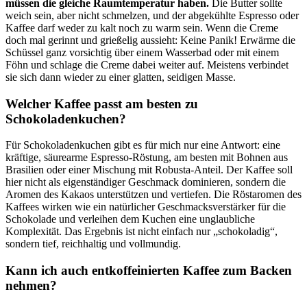
müssen die gleiche Raumtemperatur haben.
Die Butter sollte
weich sein, aber nicht schmelzen, und der abgekühlte Espresso oder
Kaffee darf weder zu kalt noch zu warm sein. Wenn die Creme
doch mal gerinnt und grießelig aussieht: Keine Panik! Erwärme die
Schüssel ganz vorsichtig über einem Wasserbad oder mit einem
Föhn und schlage die Creme dabei weiter auf. Meistens verbindet
sie sich dann wieder zu einer glatten, seidigen Masse.
Welcher Kaffee passt am besten zu
Schokoladenkuchen?
Für Schokoladenkuchen gibt es für mich nur eine Antwort: eine
kräftige, säurearme Espresso-Röstung, am besten mit Bohnen aus
Brasilien oder einer Mischung mit Robusta-Anteil. Der Kaffee soll
hier nicht als eigenständiger Geschmack dominieren, sondern die
Aromen des Kakaos unterstützen und vertiefen. Die Röstaromen des
Kaffees wirken wie ein natürlicher Geschmacksverstärker für die
Schokolade und verleihen dem Kuchen eine unglaubliche
Komplexität. Das Ergebnis ist nicht einfach nur „schokoladig“,
sondern tief, reichhaltig und vollmundig.
Kann ich auch entkoffeinierten Kaffee zum Backen
nehmen?