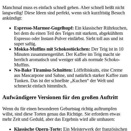
Manchmal muss es einfach schnell gehen. Aber schnell heißt nicht
langweilig! Diese Ideen sind perfekt, wenn sich kurzfristig Besuch
ankündigt:
Espresso-Marmor-Gugelhupf:
Ein klassischer Rührkuchen,
bei dem du einen Teil des Teiges mit starkem, abgekühltem
Espresso oder Instant-Pulver einfärbst. Sieht toll aus und ist
super saftig.
Mokka-Muffins mit Schokostückchen:
Der Teig ist in 10
Minuten zusammengerührt. Der Kaffee im Teig macht sie
herrlich aromatisch und weniger süß als normale Schoko-
Muffins.
No-Bake Tiramisu-Schnitten:
Löffelbiskuits, eine Creme
aus Mascarpone und Sahne, und natürlich starker Kaffee zum
Tunken. Das ist der schnellste „Kuchen“ der Welt und
schmeckt einfach himmlisch.
Aufwändigere Versionen für den großen Auftritt
Wenn du für einen besonderen Geburtstag richtig auftrumpfen
willst, sind diese Torten genau das Richtige. Sie erfordern etwas
mehr Zeit und Geduld, aber das Ergebnis wird alle umhauen:
Klassische Opern-Torte:
Ein Meisterwerk der französischen