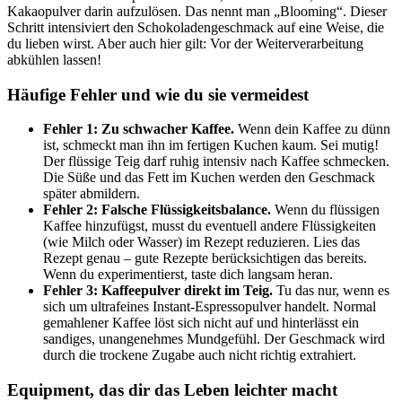
Kakaopulver darin aufzulösen. Das nennt man „Blooming“. Dieser
Schritt intensiviert den Schokoladengeschmack auf eine Weise, die
du lieben wirst. Aber auch hier gilt: Vor der Weiterverarbeitung
abkühlen lassen!
Häufige Fehler und wie du sie vermeidest
Fehler 1: Zu schwacher Kaffee.
Wenn dein Kaffee zu dünn
ist, schmeckt man ihn im fertigen Kuchen kaum. Sei mutig!
Der flüssige Teig darf ruhig intensiv nach Kaffee schmecken.
Die Süße und das Fett im Kuchen werden den Geschmack
später abmildern.
Fehler 2: Falsche Flüssigkeitsbalance.
Wenn du flüssigen
Kaffee hinzufügst, musst du eventuell andere Flüssigkeiten
(wie Milch oder Wasser) im Rezept reduzieren. Lies das
Rezept genau – gute Rezepte berücksichtigen das bereits.
Wenn du experimentierst, taste dich langsam heran.
Fehler 3: Kaffeepulver direkt im Teig.
Tu das nur, wenn es
sich um ultrafeines Instant-Espressopulver handelt. Normal
gemahlener Kaffee löst sich nicht auf und hinterlässt ein
sandiges, unangenehmes Mundgefühl. Der Geschmack wird
durch die trockene Zugabe auch nicht richtig extrahiert.
Equipment, das dir das Leben leichter macht