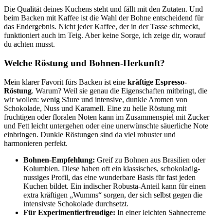
Die Qualität deines Kuchens steht und fällt mit den Zutaten. Und
beim Backen mit Kaffee ist die Wahl der Bohne entscheidend für
das Endergebnis. Nicht jeder Kaffee, der in der Tasse schmeckt,
funktioniert auch im Teig. Aber keine Sorge, ich zeige dir, worauf
du achten musst.
Welche Röstung und Bohnen-Herkunft?
Mein klarer Favorit fürs Backen ist eine
kräftige Espresso-
Röstung
. Warum? Weil sie genau die Eigenschaften mitbringt, die
wir wollen: wenig Säure und intensive, dunkle Aromen von
Schokolade, Nuss und Karamell. Eine zu helle Röstung mit
fruchtigen oder floralen Noten kann im Zusammenspiel mit Zucker
und Fett leicht untergehen oder eine unerwünschte säuerliche Note
einbringen. Dunkle Röstungen sind da viel robuster und
harmonieren perfekt.
Bohnen-Empfehlung:
Greif zu Bohnen aus Brasilien oder
Kolumbien. Diese haben oft ein klassisches, schokoladig-
nussiges Profil, das eine wunderbare Basis für fast jeden
Kuchen bildet. Ein indischer Robusta-Anteil kann für einen
extra kräftigen „Wumms“ sorgen, der sich selbst gegen die
intensivste Schokolade durchsetzt.
Für Experimentierfreudige:
In einer leichten Sahnecreme