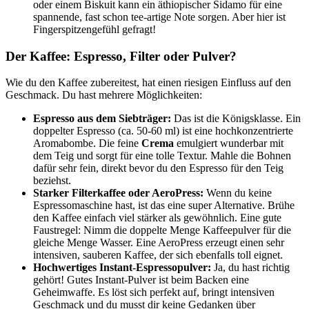
oder einem Biskuit kann ein äthiopischer Sidamo für eine
spannende, fast schon tee-artige Note sorgen. Aber hier ist
Fingerspitzengefühl gefragt!
Der Kaffee: Espresso, Filter oder Pulver?
Wie du den Kaffee zubereitest, hat einen riesigen Einfluss auf den
Geschmack. Du hast mehrere Möglichkeiten:
Espresso aus dem Siebträger:
Das ist die Königsklasse. Ein
doppelter Espresso (ca. 50-60 ml) ist eine hochkonzentrierte
Aromabombe. Die feine
Crema
emulgiert wunderbar mit
dem Teig und sorgt für eine tolle Textur. Mahle die Bohnen
dafür sehr fein, direkt bevor du den Espresso für den Teig
beziehst.
Starker Filterkaffee oder AeroPress:
Wenn du keine
Espressomaschine hast, ist das eine super Alternative. Brühe
den Kaffee einfach viel stärker als gewöhnlich. Eine gute
Faustregel: Nimm die doppelte Menge Kaffeepulver für die
gleiche Menge Wasser. Eine AeroPress erzeugt einen sehr
intensiven, sauberen Kaffee, der sich ebenfalls toll eignet.
Hochwertiges Instant-Espressopulver:
Ja, du hast richtig
gehört! Gutes Instant-Pulver ist beim Backen eine
Geheimwaffe. Es löst sich perfekt auf, bringt intensiven
Geschmack und du musst dir keine Gedanken über